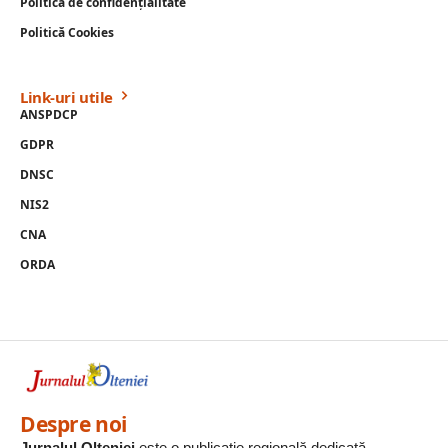
Politică de confidențialitate
Politică Cookies
Link-uri utile
ANSPDCP
GDPR
DNSC
NIS2
CNA
ORDA
Despre noi
Jurnalul Olteniei
este o publicație regională dedicată