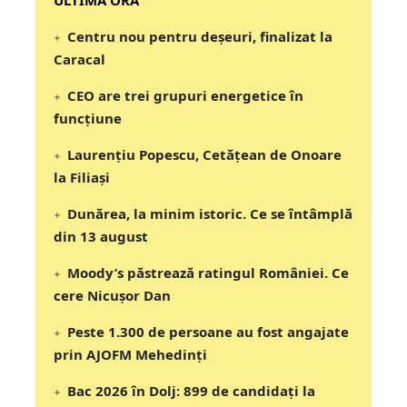
‎‎‎‎‎‎‎ULTIMA ORA
Centru nou pentru deșeuri, finalizat la
Caracal
CEO are trei grupuri energetice în
funcțiune
Laurențiu Popescu, Cetățean de Onoare
la Filiași
Dunărea, la minim istoric. Ce se întâmplă
din 13 august
Moody’s păstrează ratingul României. Ce
cere Nicușor Dan
Peste 1.300 de persoane au fost angajate
prin AJOFM Mehedinți
Bac 2026 în Dolj: 899 de candidați la