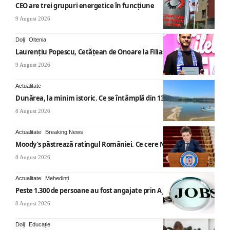
CEO are trei grupuri energetice în funcțiune
9 August 2026
Dolj
Oltenia
Laurențiu Popescu, Cetățean de Onoare la Filiași
9 August 2026
Actualitate
Dunărea, la minim istoric. Ce se întâmplă din 13 august
8 August 2026
Actualitate
Breaking News
Moody’s păstrează ratingul României. Ce cere Nicușor Dan
8 August 2026
Actualitate
Mehedinți
Peste 1.300 de persoane au fost angajate prin AJOFM Mehedinți
8 August 2026
Dolj
Educație