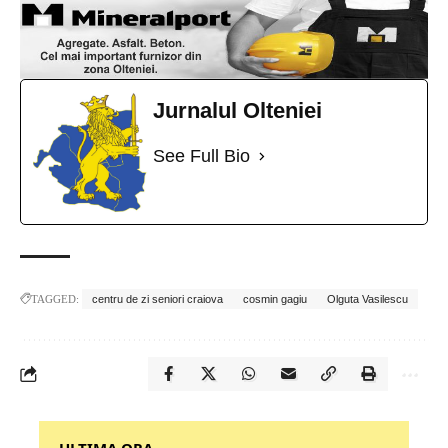
Jurnalul Olteniei
See Full Bio
TAGGED:
centru de zi seniori craiova
cosmin gagiu
Olguta Vasilescu