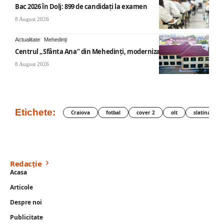
Bac 2026 în Dolj: 899 de candidați la examen
8 August 2026
Actualitate
Mehedinți
Centrul „Sfânta Ana” din Mehedinți, modernizat
8 August 2026
Etichete:
Craiova
fotbal
cover 2
olt
slatina
Redacție
Acasa
Articole
Despre noi
Publicitate