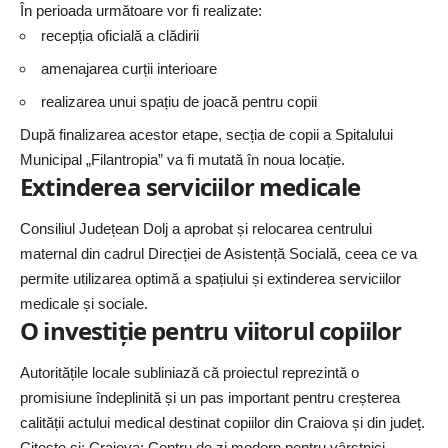
În perioada următoare vor fi realizate:
recepția oficială a clădirii
amenajarea curții interioare
realizarea unui spațiu de joacă pentru copii
După finalizarea acestor etape, secția de copii a Spitalului
Municipal „Filantropia” va fi mutată în noua locație.
Extinderea serviciilor medicale
Consiliul Județean Dolj a aprobat și relocarea centrului
maternal din cadrul Direcției de Asistență Socială, ceea ce va
permite utilizarea optimă a spațiului și extinderea serviciilor
medicale și sociale.
O investiție pentru viitorul copiilor
Autoritățile locale subliniază că proiectul reprezintă o
promisiune îndeplinită și un pas important pentru creșterea
calității actului medical destinat copiilor din Craiova și din județ.
Citește și:
Craiova: Centru de zi modern pentru vârstnici,