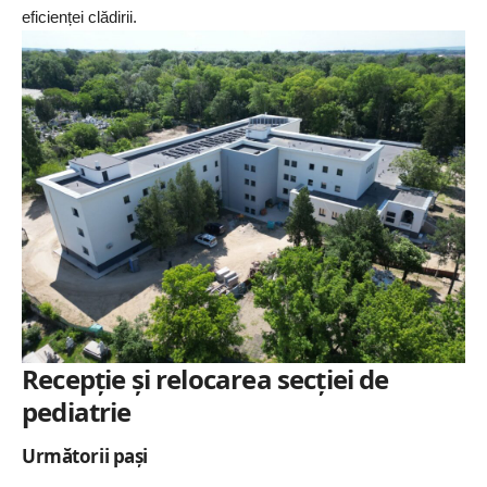
eficienței clădirii.
Recepție și relocarea secției de
pediatrie
Următorii pași