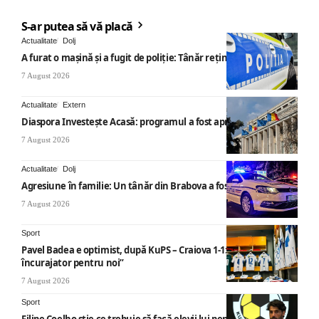
S-ar putea să vă placă
Actualitate
Dolj
A furat o mașină și a fugit de poliție: Tânăr reținut
7 August 2026
Actualitate
Extern
Diaspora Investește Acasă: programul a fost aprobat
7 August 2026
Actualitate
Dolj
Agresiune în familie: Un tânăr din Brabova a fost arestat
7 August 2026
Sport
Pavel Badea e optimist, după KuPS – Craiova 1-1: „Un rezultat
încurajator pentru noi”
7 August 2026
Sport