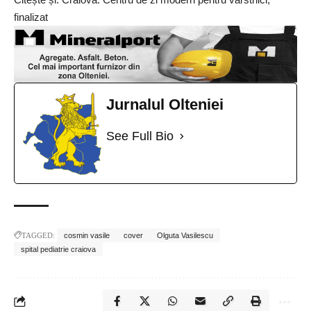
finalizat
Jurnalul Olteniei
See Full Bio
TAGGED:
cosmin vasile
cover
Olguta Vasilescu
spital pediatrie craiova