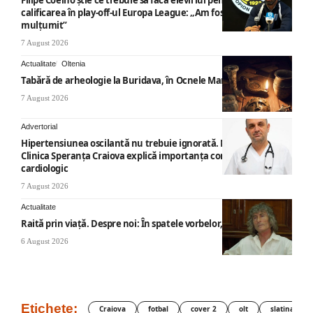
Filipe Coelho știe ce trebuie să facă elevii lui pentru a obține
calificarea în play-off-ul Europa League: „Am fost foarte
mulțumit”
7 August 2026
Actualitate
Oltenia
Tabără de arheologie la Buridava, în Ocnele Mari
7 August 2026
Advertorial
Hipertensiunea oscilantă nu trebuie ignorată. Medicii de la
Clinica Speranța Craiova explică importanța consultului
cardiologic
7 August 2026
Actualitate
Raită prin viață. Despre noi: În spatele vorbelor, „nemicuri”
6 August 2026
Etichete:
Craiova
fotbal
cover 2
olt
slatina