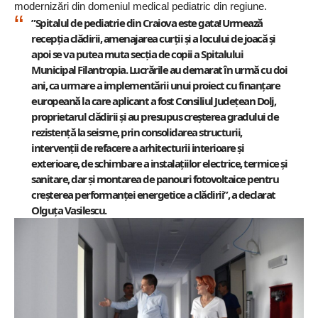
modernizări din domeniul medical pediatric din regiune.
”Spitalul de pediatrie din Craiova este gata! Urmează
recepția clădirii, amenajarea curții și a locului de joacă și
apoi se va putea muta secția de copii a Spitalului
Municipal Filantropia. Lucrările au demarat în urmă cu doi
ani, ca urmare a implementării unui proiect cu finanțare
europeană la care aplicant a fost Consiliul Județean Dolj,
proprietarul clădirii și au presupus creșterea gradului de
rezistență la seisme, prin consolidarea structurii,
intervenții de refacere a arhitecturii interioare și
exterioare, de schimbare a instalațiilor electrice, termice și
sanitare, dar și montarea de panouri fotovoltaice pentru
creșterea performanței energetice a clădirii”, a declarat
Olguța Vasilescu.