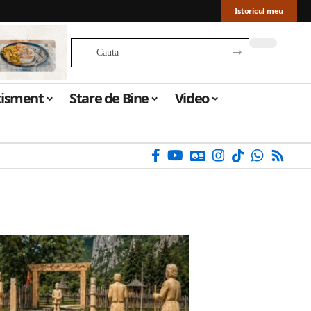
Istoricul meu
tisment
Stare de Bine
Video