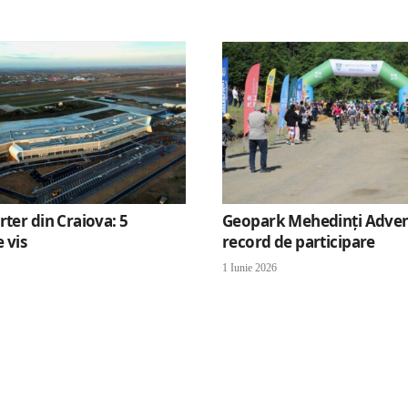
rter din Craiova: 5
Geopark Mehedinți Adven
e vis
record de participare
1 Iunie 2026