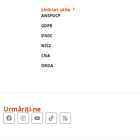
Link-uri utile
ANSPDCP
GDPR
DNSC
NIS2
CNA
ORDA
Urmăriți-ne