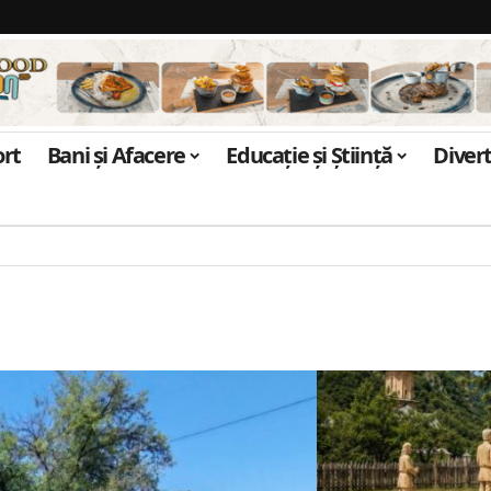
ort
Bani și Afacere
Educație și Știință
Diver