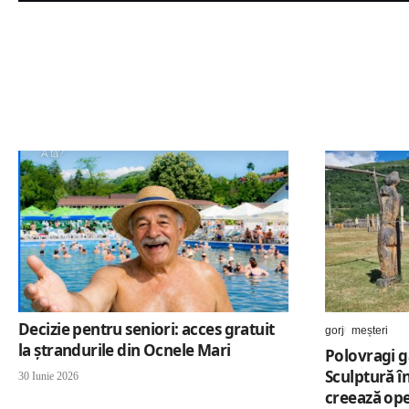
Decizie pentru seniori: acces gratuit
gorj
meșteri
la ștrandurile din Ocnele Mari
Polovragi g
Sculptură î
30 Iunie 2026
creează ope