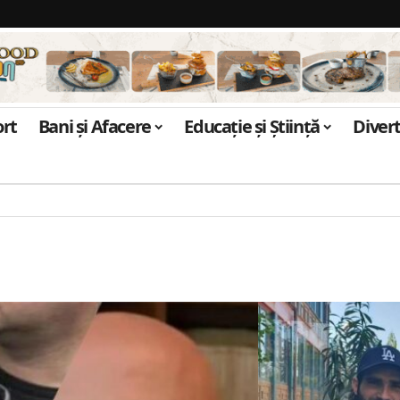
ort
Bani și Afacere
Educație și Știință
Diver