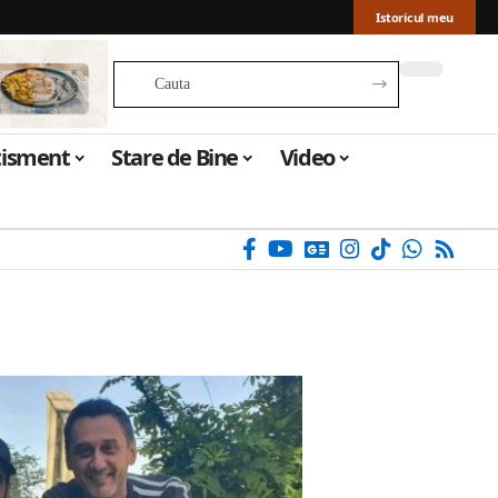
Istoricul meu
tisment
Stare de Bine
Video