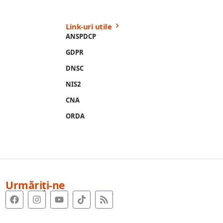
Link-uri utile
ANSPDCP
GDPR
DNSC
NIS2
CNA
ORDA
Urmăriți-ne