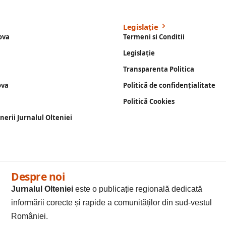
Legislație
ova
Termeni si Conditii
Legislație
Transparenta Politica
ova
Politică de confidențialitate
Politică Cookies
enerii Jurnalul Olteniei
Despre noi
Jurnalul Olteniei
este o publicație regională dedicată
informării corecte și rapide a comunităților din sud-vestul
României.