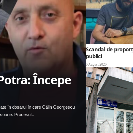
Scandal de proporți
publici
6 August 2026
Potra: Începe
mulate în dosarul în care Călin Georgescu
persoane. Procesul…