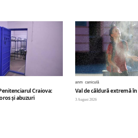
anm
caniculă
 Penitenciarul Craiova:
Val de căldură extremă în
ros și abuzuri
3 August 2026