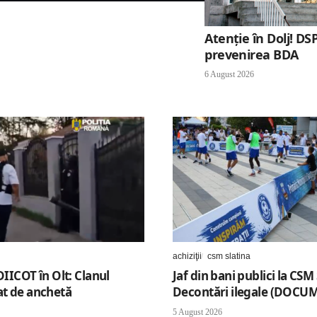
Atenție în Dolj! 
prevenirea BDA
6 August 2026
achiziţii
csm slatina
DIICOT în Olt: Clanul
Jaf din bani publici la CSM 
at de anchetă
Decontări ilegale (DOCU
5 August 2026