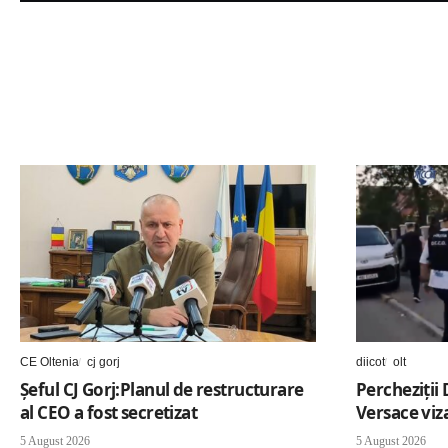
CE Oltenia
cj gorj
diicot
olt
Șeful CJ Gorj:Planul de restructurare
Percheziții 
al CEO a fost secretizat
Versace viz
5 August 2026
5 August 2026