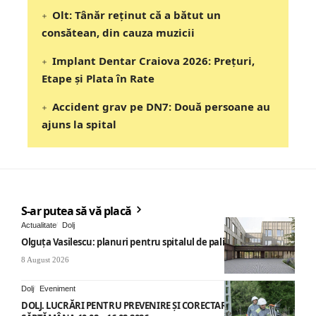
Olt: Tânăr reţinut că a bătut un
consătean, din cauza muzicii
Implant Dentar Craiova 2026: Preţuri,
Etape şi Plata în Rate
Accident grav pe DN7: Două persoane au
ajuns la spital
S-ar putea să vă placă
Actualitate
Dolj
Olguța Vasilescu: planuri pentru spitalul de paliație
8 August 2026
Dolj
Eveniment
DOLJ. LUCRĂRI PENTRU PREVENIRE ȘI CORECTARE AVARII –