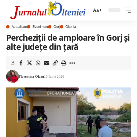
Aa
Actualitate
Eveniment
Gorj
Oltenia
Percheziții de amploare în Gorj și
alte județe din țară
Florentina Olaru
10 Iunie 2026