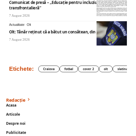
Comunicat de presă – „Educație pentru incluziune – O abordare
transfrontalieră”
7 August 2026
Actualitate
Olt
Olt: Tânăr reţinut că a bătut un consătean, din cauza muzicii
7 August 2026
Etichete:
Craiova
fotbal
cover 2
olt
slatina
Redacție
Acasa
Articole
Despre noi
Publicitate