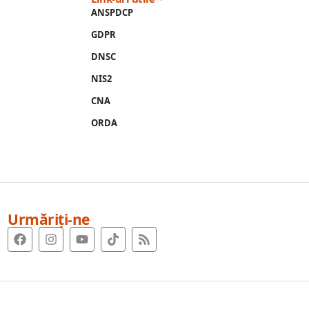
ANSPDCP
GDPR
DNSC
NIS2
CNA
ORDA
Urmăriți-ne