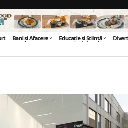
ort
Bani și Afacere
Educație și Știință
Diver