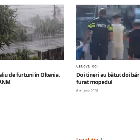
Craiova
dolj
iu de furtuni în Oltenia.
Doi tineri au bătut doi bărb
 ANM
furat mopedul
6 August 2026
Legislație