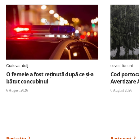
Craiova
dolj
cover
furtuni
O femeie a fost reținută după ce și-a
Cod portocal
bătut concubinul
Avertizare
6 August 2026
6 August 2026
Redacție
Parteneri