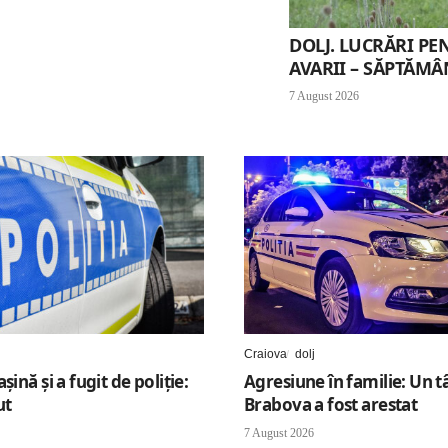
DOLJ. LUCRĂRI PE
AVARII – SĂPTĂMÂN
7 August 2026
Craiova
dolj
șină și a fugit de poliție:
Agresiune în familie: Un t
ut
Brabova a fost arestat
7 August 2026