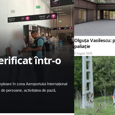
Olguța Vasilescu: p
paliație
8 August 2026
rificat într-o
ploare în zona Aeroportului Internațional
ul de persoane, activitatea de pază,