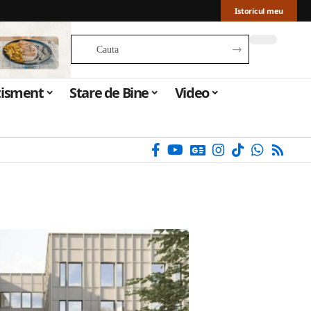
Istoricul meu
tisment
Stare de Bine
Video