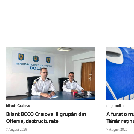
bilant
Craiova
dolj
politie
Bilanț BCCO Craiova: 8 grupări din
A furat o ma
Oltenia, destructurate
Tânăr rețin
7 August 2026
7 August 2026