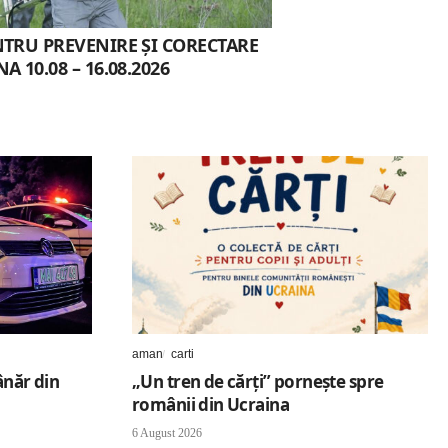
NTRU PREVENIRE ȘI CORECTARE
A 10.08 – 16.08.2026
aman
carti
ânăr din
„Un tren de cărți” pornește spre
românii din Ucraina
6 August 2026