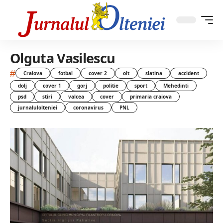
Olguta Vasilescu
#
Craiova
fotbal
cover 2
olt
slatina
accident
dolj
cover 1
gorj
politie
sport
Mehedinti
psd
stiri
valcea
cover
primaria craiova
jurnalulolteniei
coronavirus
PNL