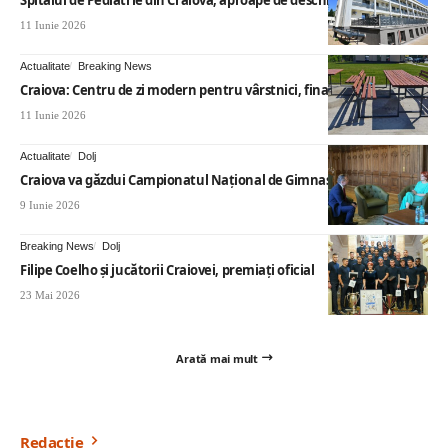
11 Iunie 2026
Actualitate
Breaking News
Craiova: Centru de zi modern pentru vârstnici, finalizat
11 Iunie 2026
Actualitate
Dolj
Craiova va găzdui Campionatul Național de Gimnastică Aerobică
9 Iunie 2026
Breaking News
Dolj
Filipe Coelho și jucătorii Craiovei, premiați oficial
23 Mai 2026
Arată mai mult
Redacție