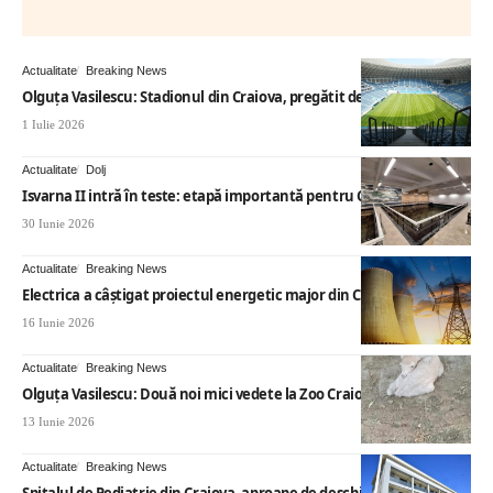
Actualitate
Breaking News
Olguța Vasilescu: Stadionul din Craiova, pregătit de sezon
1 Iulie 2026
Actualitate
Dolj
Isvarna II intră în teste: etapă importantă pentru Craiova
30 Iunie 2026
Actualitate
Breaking News
Electrica a câștigat proiectul energetic major din Craiova
16 Iunie 2026
Actualitate
Breaking News
Olguța Vasilescu: Două noi mici vedete la Zoo Craiova
13 Iunie 2026
Actualitate
Breaking News
Spitalul de Pediatrie din Craiova, aproape de deschidere