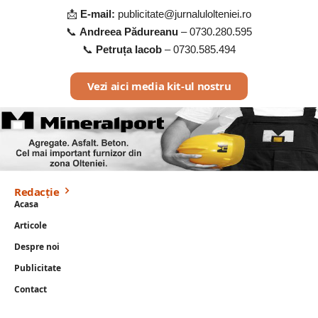
📩
E-mail:
publicitate@jurnalulolteniei.ro
📞
Andreea Pădureanu
–
0730.280.595
📞
Petruța Iacob
–
0730.585.494
Vezi aici media kit-ul nostru
Redacție
Acasa
Articole
Despre noi
Publicitate
Contact