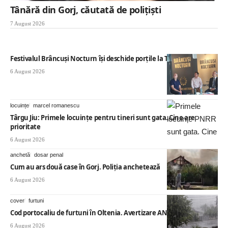
Tânără din Gorj, căutată de polițiști
7 August 2026
Festivalul Brâncuși Nocturn își deschide porțile la Târgu Jiu
6 August 2026
locuințe
marcel romanescu
Târgu Jiu: Primele locuințe pentru tineri sunt gata. Cine are
prioritate
6 August 2026
anchetă
dosar penal
Cum au ars două case în Gorj. Poliția anchetează
6 August 2026
cover
furtuni
Cod portocaliu de furtuni în Oltenia. Avertizare ANM
6 August 2026