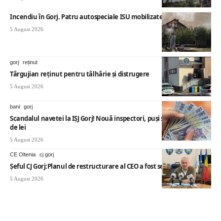
Incendiu în Gorj. Patru autospeciale ISU mobilizate
5 August 2026
gorj
reținut
Târgujian reținut pentru tâlhărie și distrugere
5 August 2026
bani
gorj
Scandalul navetei la IȘJ Gorj! Nouă inspectori, puși să dea înapoi mii
de lei
5 August 2026
CE Oltenia
cj gorj
Șeful CJ Gorj:Planul de restructurare al CEO a fost secretizat
5 August 2026