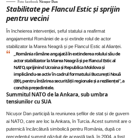
Foto facebook
Nicușor Dan
Stabilitate pe Flancul Estic și sprijin
pentru vecini
În încheierea intervenției, șeful statului a reafirmat
angajamentul României de a-și extinde rolul de actor
stabilizator la Marea Neagră și pe Flancul Estic al Alianței.
„România rămâne angajată în extinderea rolului său de
actor stabilizator la Marea Neagră și pe Flancul Estic al
NATO, sprijinind Ucraina și Republica Moldova și
implicându-se activ în cadrul formatului București Nouă
(B9), pentru întărirea securității regionale și a rezilienței”, a
conchis președintele.
Summitul NATO de la Ankara, sub umbra
tensiunilor cu SUA
Nicușor Dan participă la reuniunea șefilor de stat și de guvern
ai NATO, care are loc la Ankara, în Turcia.
Acest summit are o
puternică încărcătură simbolică pentru România, după ce
precedentul summit găzduit de această țară, în 2004, a fost