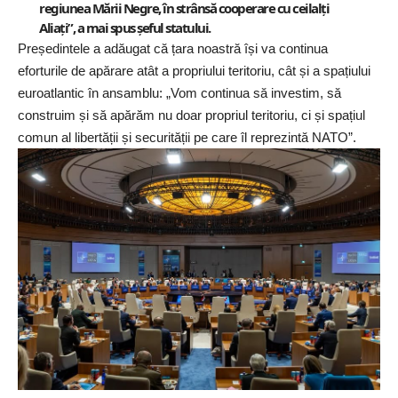
regiunea Mării Negre, în strânsă cooperare cu ceilalți
Aliați”, a mai spus șeful statului.
Președintele a adăugat că țara noastră își va continua
eforturile de apărare atât a propriului teritoriu, cât și a spațiului
euroatlantic în ansamblu: „Vom continua să investim, să
construim și să apărăm nu doar propriul teritoriu, ci și spațiul
comun al libertății și securității pe care îl reprezintă NATO”.