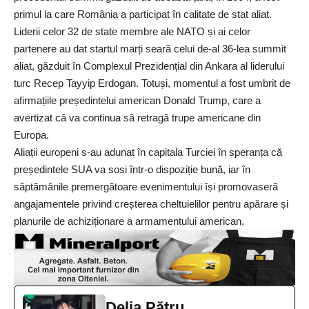
primul la care România a participat în calitate de stat aliat.
Liderii celor 32 de state membre ale NATO și ai celor
partenere au dat startul marți seară celui de-al 36-lea summit
aliat, găzduit în Complexul Prezidențial din Ankara al liderului
turc Recep Tayyip Erdogan. Totuși, momentul a fost umbrit de
afirmațiile președintelui american Donald Trump, care a
avertizat că va continua să retragă trupe americane din
Europa.
Aliații europeni s-au adunat în capitala Turciei în speranța că
președintele SUA
va sosi într-o dispoziție bună, iar în
săptămânile premergătoare evenimentului își promovaseră
angajamentele privind creșterea cheltuielilor pentru apărare și
planurile de achiziționare a armamentului american.
Delia Pătru