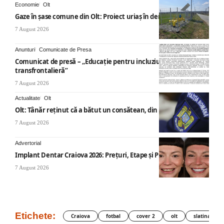
Economie
Olt
Gaze în șase comune din Olt: Proiect uriaș în derulare
7 August 2026
Anunturi
Comunicate de Presa
Comunicat de presă – „Educație pentru incluziune – O abordare
transfrontalieră”
7 August 2026
Actualitate
Olt
Olt: Tânăr reţinut că a bătut un consătean, din cauza muzicii
7 August 2026
Advertorial
Implant Dentar Craiova 2026: Preţuri, Etape şi Plata în Rate
7 August 2026
Etichete:
Craiova
fotbal
cover 2
olt
slatina