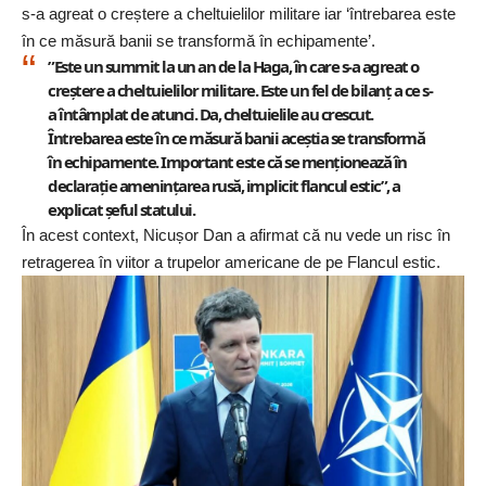
s-a agreat o creștere a cheltuielilor militare iar ‘întrebarea este
în ce măsură banii se transformă în echipamente’.
”Este un summit la un an de la Haga, în care s-a agreat o
creștere a cheltuielilor militare. Este un fel de bilanț a ce s-
a întâmplat de atunci. Da, cheltuielile au crescut.
Întrebarea este în ce măsură banii aceștia se transformă
în echipamente. Important este că se menționează în
declarație amenințarea rusă, implicit flancul estic”, a
explicat șeful statului.
În acest context, Nicușor Dan a afirmat că nu vede un risc în
retragerea în viitor a trupelor americane de pe Flancul estic.