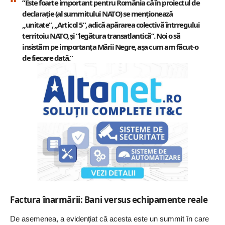
”Este foarte important pentru România că în proiectul de
declarație (al summitului NATO) se menționează
„unitate”, „Articol 5”, adică apărarea colectivă întrregului
territoiu NATO, și ”legătura transatlantică”. Noi o să
insistăm pe importanța Mării Negre, așa cum am făcut-o
de fiecare dată.”
Factura înarmării: Bani versus echipamente reale
De asemenea, a evidențiat că acesta este un summit în care