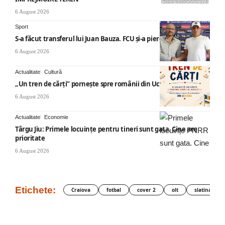
6 August 2026
Sport
S-a făcut transferul lui Juan Bauza. FCU și-a pierdut vedeta
6 August 2026
Actualitate
Cultură
„Un tren de cărți” pornește spre românii din Ucraina
6 August 2026
Actualitate
Economie
Târgu Jiu: Primele locuințe pentru tineri sunt gata. Cine are
prioritate
6 August 2026
Etichete:
Craiova
fotbal
cover 2
olt
slatina