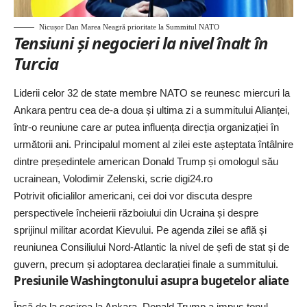
Nicușor Dan Marea Neagră prioritate la Summitul NATO
Tensiuni și negocieri la nivel înalt în
Turcia
Liderii celor 32 de state membre NATO se reunesc miercuri la
Ankara pentru cea de-a doua și ultima zi a summitului Alianței,
într-o reuniune care ar putea influența direcția organizației în
următorii ani. Principalul moment al zilei este așteptata întâlnire
dintre președintele american Donald Trump și omologul său
ucrainean, Volodimir Zelenski, scrie digi24.ro
Potrivit oficialilor americani, cei doi vor discuta despre
perspectivele încheierii războiului din Ucraina și despre
sprijinul militar acordat Kievului. Pe agenda zilei se află și
reuniunea Consiliului Nord-Atlantic la nivel de șefi de stat și de
guvern, precum și adoptarea declarației finale a summitului.
Presiunile Washingtonului asupra bugetelor aliate
Încă de la sosirea la Ankara, Donald Trump a impus tonul