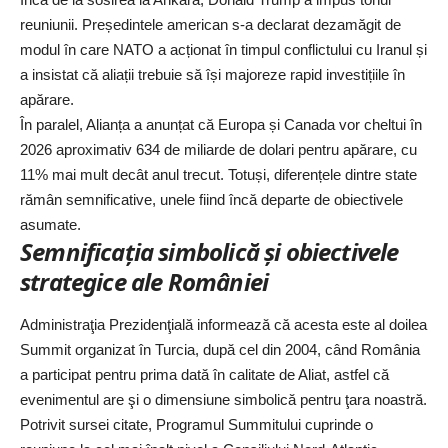
reuniunii. Președintele american s-a declarat dezamăgit de
modul în care NATO a acționat în timpul conflictului cu Iranul și
a insistat că aliații trebuie să își majoreze rapid investițiile în
apărare.
În paralel, Alianța a anunțat că Europa și Canada vor cheltui în
2026 aproximativ 634 de miliarde de dolari pentru apărare, cu
11% mai mult decât anul trecut. Totuși, diferențele dintre state
rămân semnificative, unele fiind încă departe de obiectivele
asumate.
Semnificația simbolică și obiectivele
strategice ale României
Administraţia Prezidenţială informează că acesta este al doilea
Summit organizat în Turcia
, după cel din 2004, când România
a participat pentru prima dată în calitate de Aliat, astfel că
evenimentul are şi o dimensiune simbolică pentru ţara noastră.
Potrivit sursei citate, Programul Summitului cuprinde o