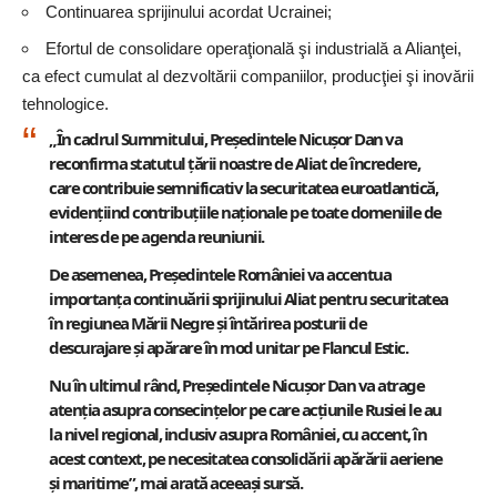
Continuarea sprijinului acordat Ucrainei;
Efortul de consolidare operaţională şi industrială a Alianţei,
ca efect cumulat al dezvoltării companiilor, producţiei şi inovării
tehnologice.
„În cadrul Summitului, Preşedintele Nicuşor Dan va
reconfirma statutul ţării noastre de Aliat de încredere,
care contribuie semnificativ la securitatea euroatlantică,
evidenţiind contribuţiile naţionale pe toate domeniile de
interes de pe agenda reuniunii.
De asemenea, Preşedintele României va accentua
importanţa continuării sprijinului Aliat pentru securitatea
în regiunea Mării Negre şi întărirea posturii de
descurajare şi apărare în mod unitar pe Flancul Estic.
Nu în ultimul rând, Preşedintele Nicuşor Dan va atrage
atenţia asupra consecinţelor pe care acţiunile Rusiei le au
la nivel regional, inclusiv asupra României, cu accent, în
acest context, pe necesitatea consolidării apărării aeriene
şi maritime”, mai arată aceeaşi sursă.