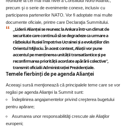
reuniune la cel mai înalt nivel a Consiliului Nord-Atlantic,
precum şi o serie de evenimente conexe, inclusiv cu
participarea partenerilor NATO. Vor fi adoptate mai multe
documente oficiale, printre care Declaraţia Summitului.
„Liderii Alianţei se reunesc la Ankara într-un climat de
securitate care continuă să se degradeze ca urmare a
războiului Rusiei împotriva Ucrainei şi a evoluţiilor din
Orientul Mijlociu. În acest context, Aliaţii vor pune
accentul pe menţinerea unităţii transatlantice şi pe
reconfirmarea priorităţii acordate apărării colective”,
transmit oficialii
Administraţiei Prezidenţiale.
Temele fierbinți de pe agenda Alianței
Aceeaşi sursă menţionează că principalele teme care se vor
regăsi pe agenda Alianţei la Summit sunt:
Îndeplinirea angajamentelor privind creşterea bugetului
pentru apărare;
Asumarea unor responsabilităţi crescute ale Aliaţilor
europeni;