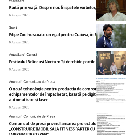
Actualitate
Raită prin viață. Despre noi: În spatele vorbelor, „nemicuri”
6 August 2026
Sport
Filipe Coelho scoate un egal pentru Craiova, în Finlanda
6 August 2026
Actualitate
Cultură
Festivalul Brâncuși Nocturn își deschide porțile la Târgu Jiu
6 August 2026
Anunturi
Comunicate de Presa
O nouă tehnologie pentru producția de componente ale
echipamentelor de împachetat, bazată pe digitalizare,
automatizare și laser
6 August 2026
Anunturi
Comunicate de Presa
Comunicat de presă privind lansarea proiectului cu titlul
„CONSTRUIRE IMOBIL SALA FITNESS PARTER CU SUPANTA SI
IMPREJMUIRE TEREN”