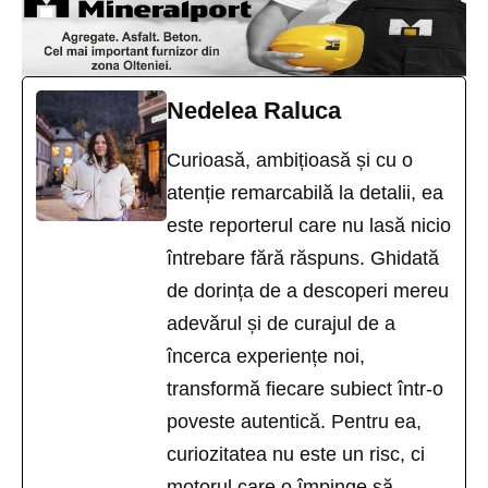
Nedelea Raluca
Curioasă, ambițioasă și cu o
atenție remarcabilă la detalii, ea
este reporterul care nu lasă nicio
întrebare fără răspuns. Ghidată
de dorința de a descoperi mereu
adevărul și de curajul de a
încerca experiențe noi,
transformă fiecare subiect într-o
poveste autentică. Pentru ea,
curiozitatea nu este un risc, ci
motorul care o împinge să