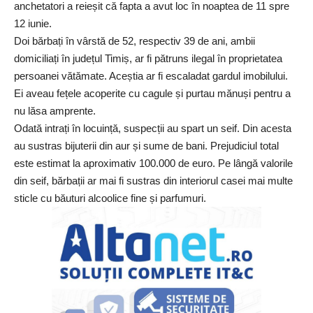
anchetatori a reieșit că fapta a avut loc în noaptea de 11 spre
12 iunie.
Doi bărbați în vârstă de 52, respectiv 39 de ani, ambii
domiciliați în județul Timiș, ar fi pătruns ilegal în proprietatea
persoanei vătămate. Aceștia ar fi escaladat gardul imobilului.
Ei aveau fețele acoperite cu cagule și purtau mănuși pentru a
nu lăsa amprente.
Odată intrați în locuință, suspecții au spart un seif. Din acesta
au sustras bijuterii din aur și sume de bani. Prejudiciul total
este estimat la aproximativ 100.000 de euro. Pe lângă valorile
din seif, bărbații ar mai fi sustras din interiorul casei mai multe
sticle cu băuturi alcoolice fine și parfumuri.