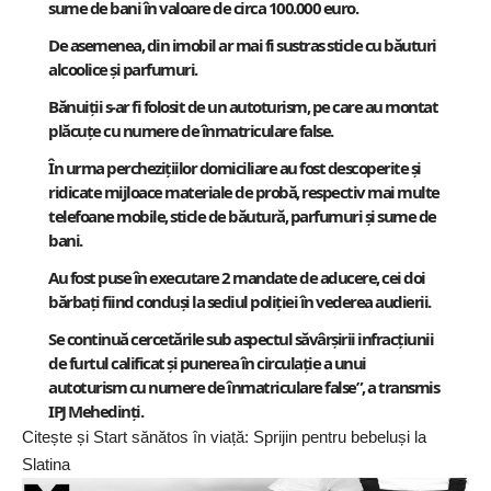
sume de bani în valoare de circa 100.000 euro.
De asemenea, din imobil ar mai fi sustras sticle cu băuturi
alcoolice și parfumuri.
Bănuiții s-ar fi folosit de un autoturism, pe care au montat
plăcuțe cu numere de înmatriculare false.
În urma perchezițiilor domiciliare au fost descoperite și
ridicate mijloace materiale de probă, respectiv mai multe
telefoane mobile, sticle de băutură, parfumuri și sume de
bani.
Au fost puse în executare 2 mandate de aducere, cei doi
bărbați fiind conduși la sediul poliției în vederea audierii.
Se continuă cercetările sub aspectul săvârșirii infracțiunii
de furtul calificat și punerea în circulație a unui
autoturism cu numere de înmatriculare false”, a transmis
IPJ Mehedinți
.
Citește și
Start sănătos în viață: Sprijin pentru bebeluși la
Slatina