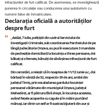
infracțiunilor de furt calificat. De asemenea, se investighează
punerea în circulație sau conducerea unui autoturism cu
numere false de înmatriculare.
Declarația oficială a autorităților
despre furt
„Astăzi, 7 iulie, polițiștii din cadrul Serviciului de
Investigații Criminale, sub coordonarea Parchetului de pe
lângă Judecătoria Orșova, au pus în executare 3 mandate
de pecheziție domiciliară la locuința a three persoane, doi
băbați și o femeie, bănuiți de săvârșirea infracțiunii de furt
calificat.
Din cercetări, a reieșit că în noaptea de 11/12 iunie a.c., doi
bărbați în vârstă de 52, respectiv 39 de ani, ambii din
județul Timiș, prin escaladarea gardului locuinței
persoanei vătămate din municipiul Orșova, județul
Mehedinți, ar fi pătruns fără drept, în locuința acesteia,
având fețele acoperite cu cagule și în mâini purtând
mănuși, iar dintr-un seif ar fi sustras bijuterii din aur și