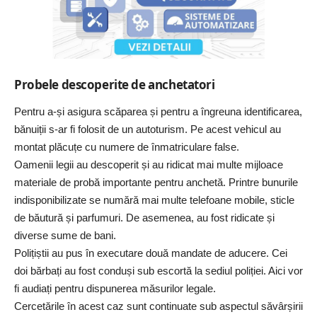
Probele descoperite de anchetatori
Pentru a-și asigura scăparea și pentru a îngreuna identificarea,
bănuiții s-ar fi folosit de un autoturism. Pe acest vehicul au
montat plăcuțe cu numere de înmatriculare false.
Oamenii legii au descoperit și au ridicat mai multe mijloace
materiale de probă importante pentru anchetă. Printre bunurile
indisponibilizate se numără mai multe telefoane mobile, sticle
de băutură și parfumuri. De asemenea, au fost ridicate și
diverse sume de bani.
Polițiștii au pus în executare două mandate de aducere. Cei
doi bărbați au fost conduși sub escortă la sediul poliției. Aici vor
fi audiați pentru dispunerea măsurilor legale.
Cercetările în acest caz sunt continuate sub aspectul săvârșirii