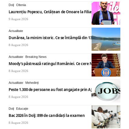
Dolj
Oltenia
Laurențiu Popescu, Cetățean de Onoare la Filiași
9 August 2026
Actualitate
Dunărea, la minim istoric. Ce se întâmplă din 13 august
8 August 2026
Actualitate
Breaking News
Moody’s păstrează ratingul României. Ce cere Nicușor Dan
8 August 2026
Actualitate
Mehedinți
Peste 1.300 de persoane au fost angajate prin AJOFM Mehedinți
8 August 2026
Dolj
Educație
Bac 2026 în Dolj: 899 de candidați la examen
8 August 2026