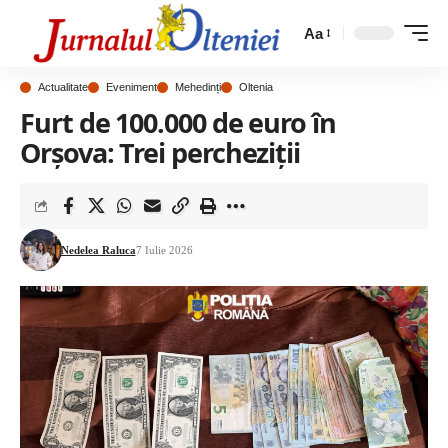
Aa
Actualitate
Eveniment
Mehedinți
Oltenia
Furt de 100.000 de euro în
Orșova: Trei percheziții
Nedelea Raluca
7 Iulie 2026