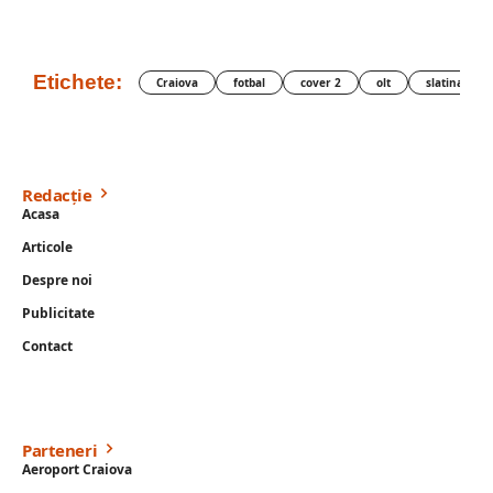
Etichete:
Craiova
fotbal
cover 2
olt
slatina
Redacție
Acasa
Articole
Despre noi
Publicitate
Contact
Parteneri
Aeroport Craiova