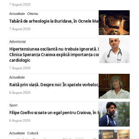
7 August 2026
Actualitate
Oltenia
Tabără de arheologie la Buridava, în Ocnele Mari
7 August 2026
Advertorial
Hipertensiunea oscilantă nu trebuie ignorată. Medicii de la
Clinica Speranța Craiova explică importanța consultului
cardiologic
7 August 2026
Actualitate
Raită prin viață. Despre noi: În spatele vorbelor, „nemicuri”
6 August 2026
Sport
Filipe Coelho scoate un egal pentru Craiova, în Finlanda
6 August 2026
Actualitate
Cultură