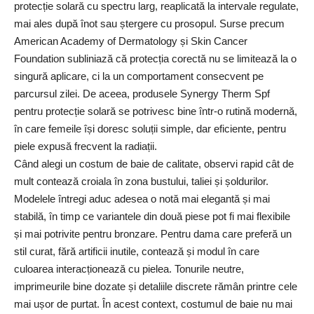
protecție solară cu spectru larg, reaplicată la intervale regulate,
mai ales după înot sau ștergere cu prosopul. Surse precum
American Academy of Dermatology și Skin Cancer
Foundation subliniază că protecția corectă nu se limitează la o
singură aplicare, ci la un comportament consecvent pe
parcursul zilei. De aceea, produsele Synergy Therm Spf
pentru protecție solară se potrivesc bine într-o rutină modernă,
în care femeile își doresc soluții simple, dar eficiente, pentru
piele expusă frecvent la radiații.
Când alegi un costum de baie de calitate, observi rapid cât de
mult contează croiala în zona bustului, taliei și șoldurilor.
Modelele întregi aduc adesea o notă mai elegantă și mai
stabilă, în timp ce variantele din două piese pot fi mai flexibile
și mai potrivite pentru bronzare. Pentru dama care preferă un
stil curat, fără artificii inutile, contează și modul în care
culoarea interacționează cu pielea. Tonurile neutre,
imprimeurile bine dozate și detaliile discrete rămân printre cele
mai ușor de purtat. În acest context, costumul de baie nu mai