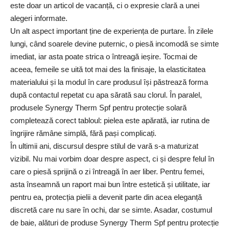
este doar un articol de vacanță, ci o expresie clară a unei
alegeri informate.
Un alt aspect important ține de experiența de purtare. În zilele
lungi, când soarele devine puternic, o piesă incomodă se simte
imediat, iar asta poate strica o întreagă ieșire. Tocmai de
aceea, femeile se uită tot mai des la finisaje, la elasticitatea
materialului și la modul în care produsul își păstrează forma
după contactul repetat cu apa sărată sau clorul. În paralel,
produsele Synergy Therm Spf pentru protecție solară
completează corect tabloul: pielea este apărată, iar rutina de
îngrijire rămâne simplă, fără pași complicați.
În ultimii ani, discursul despre stilul de vară s-a maturizat
vizibil. Nu mai vorbim doar despre aspect, ci și despre felul în
care o piesă sprijină o zi întreagă în aer liber. Pentru femei,
asta înseamnă un raport mai bun între estetică și utilitate, iar
pentru ea, protecția pielii a devenit parte din acea eleganță
discretă care nu sare în ochi, dar se simte. Asadar, costumul
de baie, alături de produse Synergy Therm Spf pentru protecție