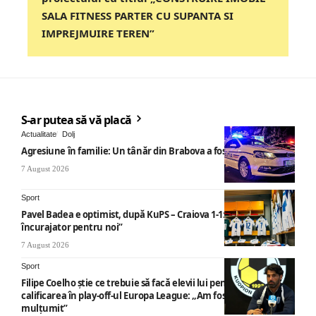
SALA FITNESS PARTER CU SUPANTA SI
IMPREJMUIRE TEREN”
S-ar putea să vă placă
Actualitate
Dolj
Agresiune în familie: Un tânăr din Brabova a fost arestat
7 August 2026
Sport
Pavel Badea e optimist, după KuPS – Craiova 1-1: „Un rezultat
încurajator pentru noi”
7 August 2026
Sport
Filipe Coelho știe ce trebuie să facă elevii lui pentru a obține
calificarea în play-off-ul Europa League: „Am fost foarte
mulțumit”