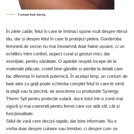
Costum baie intreg
În zilele calde, felul în care te îmbraci spune mult despre ritmul
tău, dar și despre felul în care îți protejezi pielea. Garderoba
feminină de sezon nu mai înseamnă doar haine ușoare, ci un
echilibru între confort, aspect curat și gesturi mici, dar
esențiale, pentru sănătate. O apariție reușită începe de la
materiale plăcute, croieli bine gândite și atenție la detalii care
fac diferența în lumină puternică. În același timp, un costum de
baie ales cu grijă poate schimba complet felul în care te simți
la plajă sau la piscină, iar asocierea cu
produsele Synergy
Therm Spf pentru protecție solară
duce totul într-o zonă mai
sigură și mai coerentă pentru femei care vor atât stil, cât și
funcționalitate.
Stilul de vară cere decizii rapide, dar bine informate. Nu e
vorba doar despre culoare sau trenduri, ci despre cum se