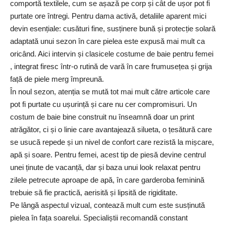
comportă textilele, cum se așază pe corp și cât de ușor pot fi
purtate ore întregi. Pentru dama activă, detaliile aparent mici
devin esențiale: cusături fine, susținere bună și protecție solară
adaptată unui sezon în care pielea este expusă mai mult ca
oricând. Aici intervin și
clasicele costume de baie pentru femei
, integrat firesc într-o rutină de vară în care frumusețea și grija
față de piele merg împreună.
În noul sezon, atenția se mută tot mai mult către articole care
pot fi purtate cu ușurință și care nu cer compromisuri. Un
costum de baie bine construit nu înseamnă doar un print
atrăgător, ci și o linie care avantajează silueta, o țesătură care
se usucă repede și un nivel de confort care rezistă la mișcare,
apă și soare. Pentru femei, acest tip de piesă devine centrul
unei ținute de vacanță, dar și baza unui look relaxat pentru
zilele petrecute aproape de apă, în care garderoba feminină
trebuie să fie practică, aerisită și lipsită de rigiditate.
Pe lângă aspectul vizual, contează mult cum este susținută
pielea în fața soarelui. Specialiștii recomandă constant