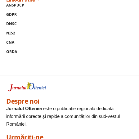
ANSPDCP
GDPR
DNSC
NIS2
CNA
ORDA
Despre noi
Jurnalul Olteniei
este o publicație regională dedicată
informării corecte și rapide a comunităților din sud-vestul
României.
Urmăriți-ne