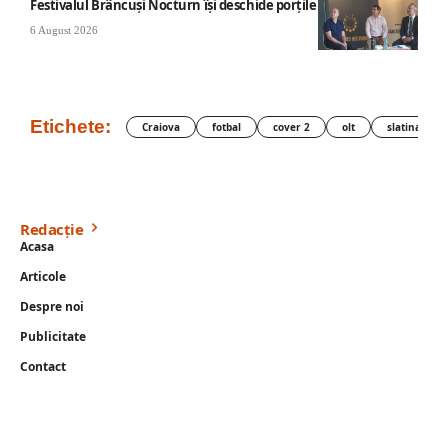
Festivalul Brâncuși Nocturn își deschide porțile la Târgu Jiu
6 August 2026
Etichete:
Craiova
fotbal
cover 2
olt
slatina
Redacție
Acasa
Articole
Despre noi
Publicitate
Contact