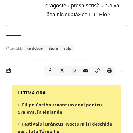
dragoste - presa scrisă - n-o va
lăsa niciodată
See Full Bio
TAGGED:
cardiologie
slatina
spital
‎‎‎‎‎‎‎ULTIMA ORA
Filipe Coelho scoate un egal pentru
Craiova, în Finlanda
Festivalul Brâncuși Nocturn își deschide
porțile la Târgu Jiu