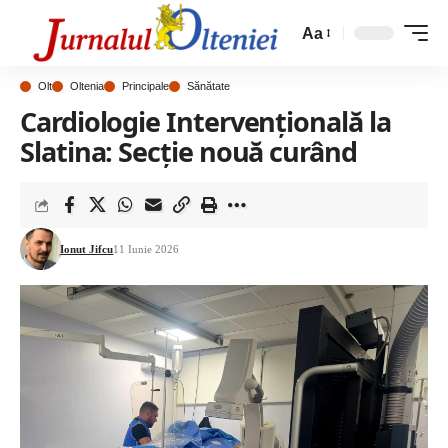
Aa
Olt
Oltenia
Principale
Sănătate
Cardiologie Intervențională la
Slatina: Secție nouă curând
Ionut Jifcu
11 Iunie 2026