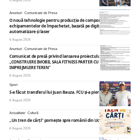
Anunturi
Comunicate de Presa
O nouă tehnologie pentru producția de componente ale
echipamentelor de împachetat, bazată pe digitalizare,
automatizare și laser
6 August 2026
Anunturi
Comunicate de Presa
Comunicat de presă privind lansarea proiectului cu titlul
„CONSTRUIRE IMOBIL SALA FITNESS PARTER CU SUPANTA SI
IMPREJMUIRE TEREN”
6 August 2026
Sport
S-a făcut transferul lui Juan Bauza. FCU și-a pierdut vedeta
6 August 2026
Actualitate
Cultură
„Un tren de cărți” pornește spre românii din Ucraina
6 August 2026