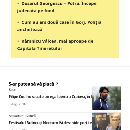
Dosarul Georgescu – Potra: Începe
judecata pe fond
Cum au ars două case în Gorj. Poliția
anchetează
Râmnicu Vâlcea, mai aproape de
Capitala Tineretului
S-ar putea să vă placă
Sport
Filipe Coelho scoate un egal pentru Craiova, în Finlanda
6 August 2026
Actualitate
Cultură
Festivalul Brâncuși Nocturn își deschide porțile la Târgu Jiu
6 August 2026