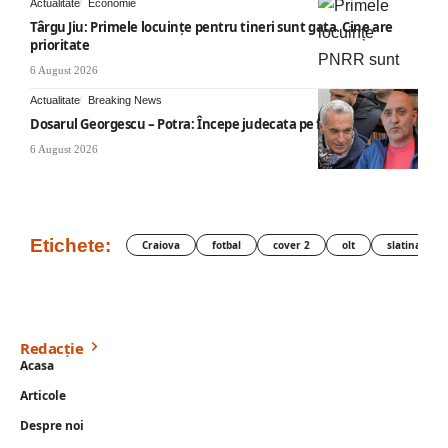
Actualitate
Economie
Târgu Jiu: Primele locuințe pentru tineri sunt gata. Cine are
prioritate
6 August 2026
Actualitate
Breaking News
Dosarul Georgescu – Potra: Începe judecata pe fond
6 August 2026
Etichete:
Craiova
fotbal
cover 2
olt
slatina
Redacție
Acasa
Articole
Despre noi