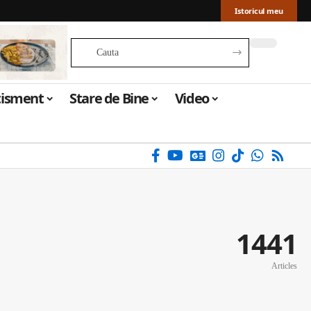
Istoricul meu
tisment
Stare de Bine
Video
1441
Articles