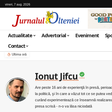
vineri, 7 aug. 2026
Actualitate
Advertorial
Eveniment
Sp
Contact
Ultima oră
Ionut Jifcu
Are peste 16 ani de experienţă în presă, perioa
la politică, şi în care a văzut tot ce se putea v
curând experimentează ce înseamnă realizarea 
presa scrisă - n-o va lăsa niciodată