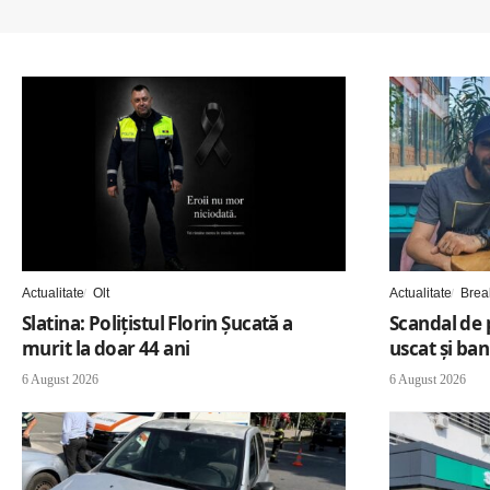
Actualitate
Olt
Actualitate
Brea
Slatina: Poliţistul Florin Şucată a
Scandal de 
murit la doar 44 ani
uscat și ban
6 August 2026
6 August 2026