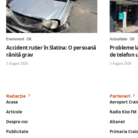
Eveniment
Olt
Actualitate
Olt
Accident rutier în Slatina: O persoană
Probleme la
rănită grav
de telefon u
5 August 2026
5 August 2026
Redacție
Parteneri
Acasa
Aeroport Crai
Articole
Radio Kiss FM
Despre noi
Altanet
Publicitate
Primaria Crai