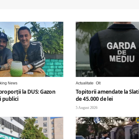
king News
Actualitate
Olt
proporții la DUS: Gazon
Topitorii amendate la Sla
i publici
de 45.000 de lei
5 August 2026