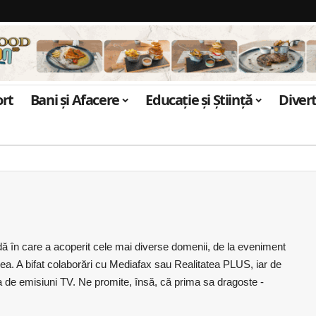
ort
Bani și Afacere
Educație și Știință
Diver
dă în care a acoperit cele mai diverse domenii, de la eveniment
edea. A bifat colaborări cu Mediafax sau Realitatea PLUS, iar de
de emisiuni TV. Ne promite, însă, că prima sa dragoste -