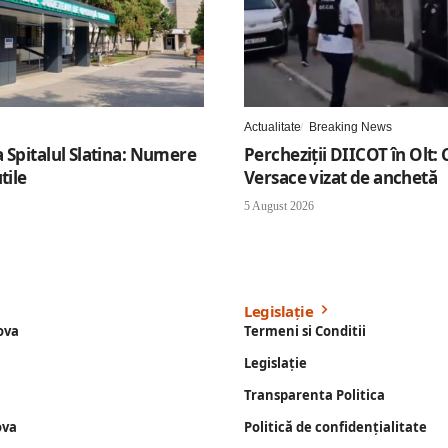
Actualitate
Breaking News
 Spitalul Slatina: Numere
Percheziții DIICOT în Olt: 
tile
Versace vizat de anchetă
5 August 2026
Legislație
ova
Termeni si Conditii
Legislație
Transparenta Politica
ova
Politică de confidențialitate