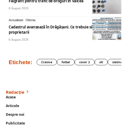
Flagrant pentru trafic de droguri în Vâlcea
6 August 2026
Actualitate
Oltenia
Cadastrul avansează în Drăgășani. Ce trebuie să știe
proprietarii
6 August 2026
Etichete:
Craiova
fotbal
cover 2
olt
slatina
Redacție
Acasa
Articole
Despre noi
Publicitate