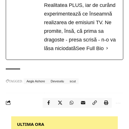
Realitatea PLUS, iar de curând
experimentează ce înseamnă
realizarea de emisiuni TV. Ne
promite, însă, că prima sa
dragoste - presa scrisă - n-o va
lăsa niciodată
See Full Bio
TAGGED:
Aegis Ashore
Deveselu
scut
‎‎‎‎‎‎‎ULTIMA ORA