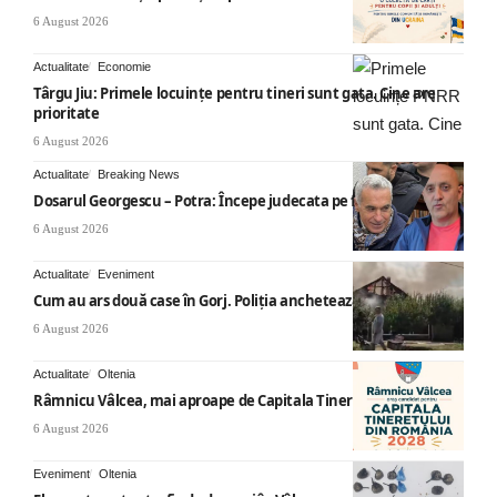
6 August 2026
Actualitate
Economie
Târgu Jiu: Primele locuințe pentru tineri sunt gata. Cine are
prioritate
6 August 2026
Actualitate
Breaking News
Dosarul Georgescu – Potra: Începe judecata pe fond
6 August 2026
Actualitate
Eveniment
Cum au ars două case în Gorj. Poliția anchetează
6 August 2026
Actualitate
Oltenia
Râmnicu Vâlcea, mai aproape de Capitala Tineretului
6 August 2026
Eveniment
Oltenia