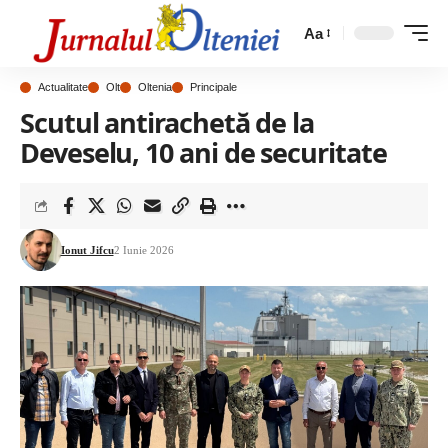
Aa
Actualitate
Olt
Oltenia
Principale
Scutul antirachetă de la
Deveselu, 10 ani de securitate
Ionut Jifcu
2 Iunie 2026