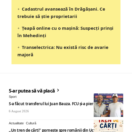
Cadastrul avansează în Drăgășani. Ce
trebuie să știe proprietarii
Țeapă online cu o mașină: Suspecți prinși
în Mehedinți
Transelectrica: Nu există risc de avarie
majoră
S-ar putea să vă placă
Sport
S-a făcut transferul lui Juan Bauza. FCU și-a pierdut vedeta
6 August 2026
Actualitate
Cultură
„Un tren de cărți” pornește spre românii din Ucraina