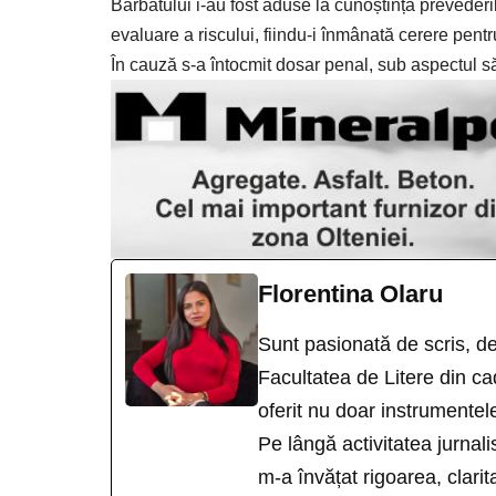
Bărbatului i-au fost aduse la cunoștință preveder
evaluare a riscului, fiindu-i înmânată cerere pentr
În cauză s-a întocmit dosar penal, sub aspectul săvâ
Florentina Olaru
Sunt pasionată de scris, d
Facultatea de Litere din ca
oferit nu doar instrumentele
Pe lângă activitatea jurnal
m-a învățat rigoarea, clari