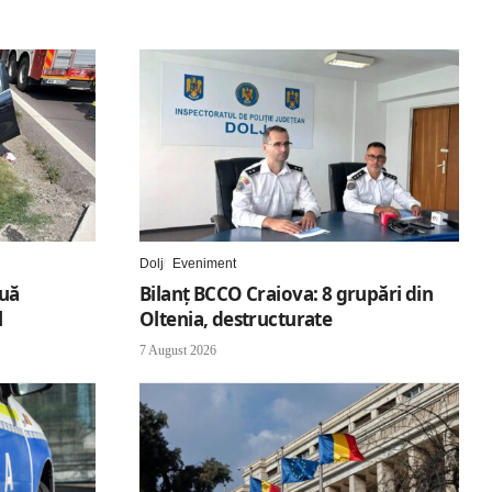
Dolj
Eveniment
ouă
Bilanț BCCO Craiova: 8 grupări din
l
Oltenia, destructurate
7 August 2026