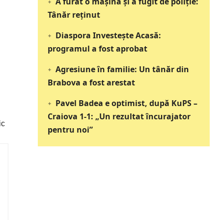
A furat o mașină și a fugit de poliție:
Tânăr reținut
Diaspora Investește Acasă:
programul a fost aprobat
Agresiune în familie: Un tânăr din
Brabova a fost arestat
Pavel Badea e optimist, după KuPS –
Craiova 1-1: „Un rezultat încurajator
ic
pentru noi”