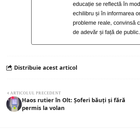
educație se reflectă în modu
echilibru și în informarea o
probleme reale, convinsă că
de adevăr și față de public.
Distribuie acest articol
ARTICOLUL PRECEDENT
Haos rutier în Olt: Șoferi băuți și fără
permis la volan