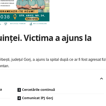
inței. Victima a ajuns la
ești, județul Gorj, a ajuns la spital după ce ar fi fost agresat fiz
ontan.
la
Cercetările continuă
Comunicat IPJ Gorj