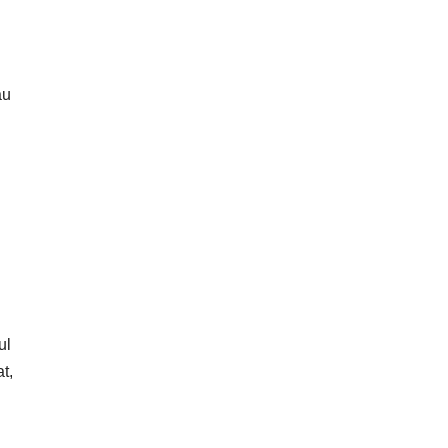
au
ul
at,