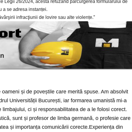
ile Legii 26/2024, acesta refuzând parcurgerea formularului de
u a se adresa instanței.
rşirii infracţiunii de lovire sau alte violențe.”
e oameni și de poveștile care merită spuse. Am absolvit
drul Universității București, iar formarea umanistă mi-a
 limbajului, ci și responsabilitatea de a le folosi corect.
istică, sunt și profesor de limba germană, o profesie care
tatea și importanța comunicării corecte.Experiența din