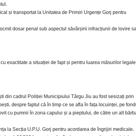
tul.
cal și transportat la Unitatea de Primiri Urgențe Gorj pentru
tocmit dosar penal sub aspectul săvârșirii infracțiunii de lovire s
cu exactitate a situației de fapt și pentru luarea măsurilor legale
ști din cadrul Poliției Municipiului Târgu Jiu au fost sesizați prin
ști, despre faptul că în timp ce se afla în fața locuinței, pe fond
 lovit cu pumnii în zona capului și a pieptului, de către un alt bărb
a la Secția U.P.U. Gorj pentru acordarea de îngrijiri medicale.