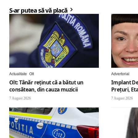
S-ar putea să vă placă
Actualitate
Olt
Advertorial
Olt: Tânăr reţinut că a bătut un
Implant De
consătean, din cauza muzicii
Preţuri, Et
7 August 2026
7 August 2026