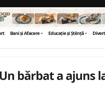
ort
Bani și Afacere
Educație și Știință
Diver
Un bărbat a ajuns la