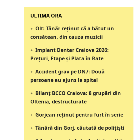
‎‎‎‎‎‎‎ULTIMA ORA
Olt: Tânăr reţinut că a bătut un
consătean, din cauza muzicii
Implant Dentar Craiova 2026:
Preţuri, Etape şi Plata în Rate
Accident grav pe DN7: Două
persoane au ajuns la spital
Bilanț BCCO Craiova: 8 grupări din
Oltenia, destructurate
Gorjean reținut pentru furt în serie
Tânără din Gorj, căutată de polițiști