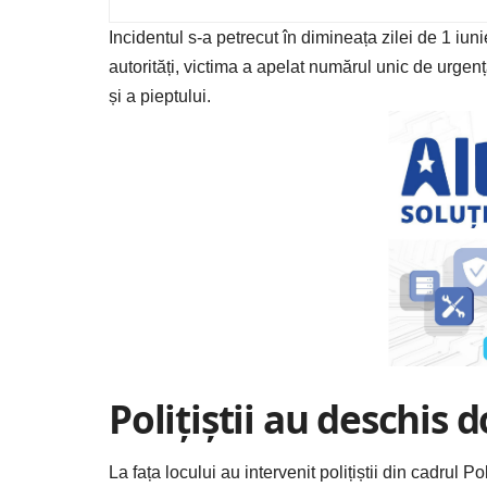
Incidentul s-a petrecut în dimineața zilei de 1 iunie
autorități, victima a apelat numărul unic de urgenț
și a pieptului.
Polițiștii au deschis 
La fața locului au intervenit polițiștii din cadrul P