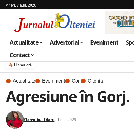
vineri, 7 aug. 2026
Actualitate
Advertorial
Eveniment
Sp
Contact
Ultima oră
Actualitate
Eveniment
Gorj
Oltenia
Agresiune în Gorj. 
Florentina Olaru
2 Iunie 2026