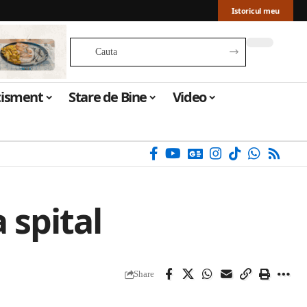
Istoricul meu
tisment
Stare de Bine
Video
 spital
Share