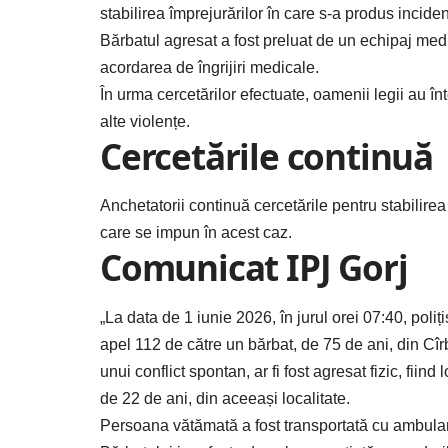
stabilirea împrejurărilor în care s-a produs inciden
Bărbatul agresat a fost preluat de un echipaj medi
acordarea de îngrijiri medicale.
În urma cercetărilor efectuate, oamenii legii au în
alte violențe.
Cercetările continuă
Anchetatorii continuă cercetările pentru stabilirea 
care se impun în acest caz.
Comunicat IPJ Gorj
„La data de 1 iunie 2026, în jurul orei 07:40, poliți
apel 112 de către un bărbat, de 75 de ani, din Cîrbe
unui conflict spontan, ar fi fost agresat fizic, fiind
de 22 de ani, din aceeași localitate.
Persoana vătămată a fost transportată cu ambulanț