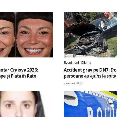
Eveniment
Oltenia
ntar Craiova 2026:
Accident grav pe DN7: D
ape şi Plata în Rate
persoane au ajuns la spita
7 August 2026