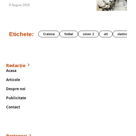
8 August 2026
Etichete:
Craiova
fotbal
cover 2
olt
slatina
Redacție
Acasa
Articole
Despre noi
Publicitate
Contact
Parteneri