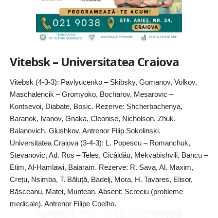
Vitebsk – Universitatea Craiova
Vitebsk (4-3-3): Pavlyucenko – Skibsky, Gomanov, Volkov,
Maschalencik – Gromyoko, Bocharov, Mesarovic –
Kontsevoi, Diabate, Bosic. Rezerve: Shcherbachenya,
Baranok, Ivanov, Gnaka, Cleonise, Nicholson, Zhuk,
Balanovich, Glushkov. Antrenor Filip Sokolinski.
Universitatea Craiova (3-4-3): L. Popescu – Romanchuk,
Stevanovic, Ad. Rus – Teles, Cicâldău, Mekvabishvili, Bancu –
Etim, Al-Hamlawi, Baiaram. Rezerve: R. Sava, Al. Maxim,
Crețu, Nsimba, T. Băluță, Badelj, Mora, H. Tavares, Elisor,
Băsceanu, Matei, Muntean. Absent: Screciu (probleme
medicale). Antrenor Filipe Coelho.