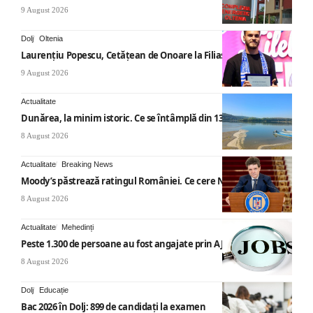
9 August 2026
Dolj
Oltenia
Laurențiu Popescu, Cetățean de Onoare la Filiași
9 August 2026
Actualitate
Dunărea, la minim istoric. Ce se întâmplă din 13 august
8 August 2026
Actualitate
Breaking News
Moody’s păstrează ratingul României. Ce cere Nicușor Dan
8 August 2026
Actualitate
Mehedinți
Peste 1.300 de persoane au fost angajate prin AJOFM Mehedinți
8 August 2026
Dolj
Educație
Bac 2026 în Dolj: 899 de candidați la examen