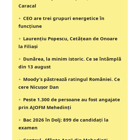
Caracal
CEO are trei grupuri energetice în
funcțiune
Laurențiu Popescu, Cetățean de Onoare
la Filiași
Dunărea, la minim istoric. Ce se întâmplă
din 13 august
Moody’s păstrează ratingul României. Ce
cere Nicușor Dan
Peste 1.300 de persoane au fost angajate
prin AJOFM Mehedinți
Bac 2026 în Dolj: 899 de candidați la
examen
Centrul „Sfânta Ana” din Mehedinți,