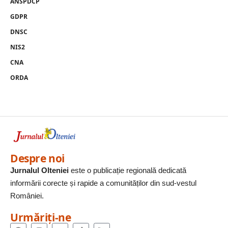
ANSPDCP
GDPR
DNSC
NIS2
CNA
ORDA
Despre noi
Jurnalul Olteniei
este o publicație regională dedicată
informării corecte și rapide a comunităților din sud-vestul
României.
Urmăriți-ne