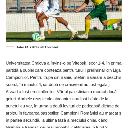
foto: UCVOFficial/ FAcebook
Universitatea Craiova a învins-o pe Vitebsk, scor 1-4, în prima
partidă a dublei care contează pentru turul I preliminar din Liga
Campionilor. Pentru trupa din Bănie, Ștefan Baiaram a deschis
scorul, în minutul 4, iar după ce craiovenii au fost egalați,
Assad a fost eroul oltenilor. Vârful palestinian a marcat două
goluri. Ambele reușite ale atacantului au fost bifate de la
punctul cu var, în urma a două lovituri de pedeapsă dictate de
arbitru în favoarea oaspeților. Campionii României au marcat și
în partea secundă, la ultima fază a meciului chiar, când
Nsimba a tranșat, cel mai probabil, calificarea în turul 2