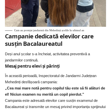
Cum au protejat jandarmii din Mehedinți școlile în ultimul an
Campanie dedicată elevilor care
susțin Bacalaureatul
Deși anul școlar s-a încheiat, activitatea preventivă a
jandarmilor continuă.
Mesaj pentru elevi și părinți
În această perioadă, Inspectoratul de Jandarmi Județean
Mehedinți desfășoară campania:
„Cea mai mare notă pentru copilul tău este să fii alături de
el! Niciun examen nu merită un copil pierdut.”
Campania este adresată elevilor care susțin examenul de
Bacalaureat și transmite un mesaj privind importanța sprijinului