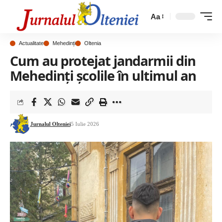
Aa
Actualitate
Mehedinți
Oltenia
Cum au protejat jandarmii din
Mehedinți școlile în ultimul an
Jurnalul Olteniei
5 Iulie 2026