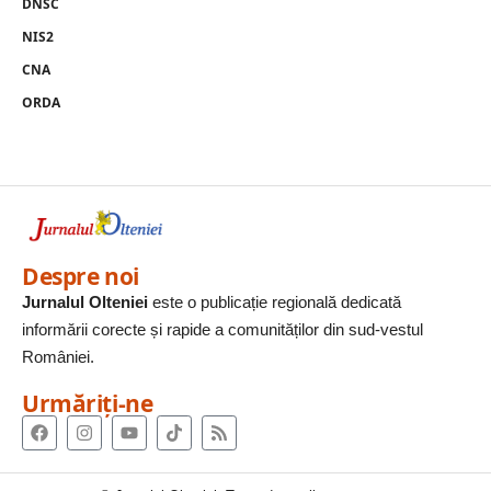
DNSC
NIS2
CNA
ORDA
Despre noi
Jurnalul Olteniei
este o publicație regională dedicată
informării corecte și rapide a comunităților din sud-vestul
României.
Urmăriți-ne