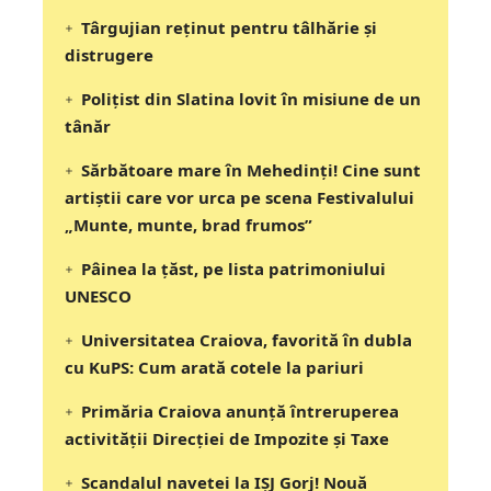
Târgujian reținut pentru tâlhărie și
distrugere
Polițist din Slatina lovit în misiune de un
tânăr
Sărbătoare mare în Mehedinți! Cine sunt
artiștii care vor urca pe scena Festivalului
„Munte, munte, brad frumos”
Pâinea la țăst, pe lista patrimoniului
UNESCO
Universitatea Craiova, favorită în dubla
cu KuPS: Cum arată cotele la pariuri
Primăria Craiova anunță întreruperea
activității Direcției de Impozite și Taxe
Scandalul navetei la IȘJ Gorj! Nouă