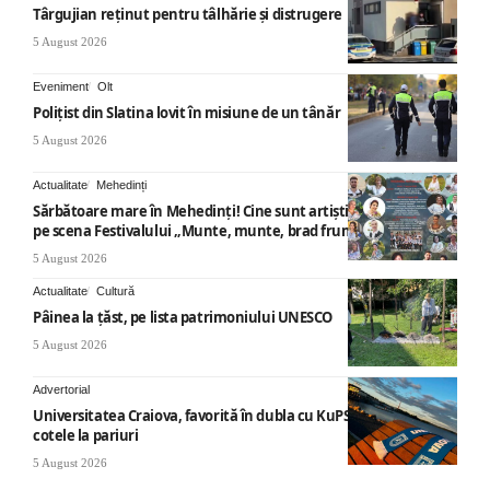
Târgujian reținut pentru tâlhărie și distrugere
5 August 2026
Eveniment
Olt
Polițist din Slatina lovit în misiune de un tânăr
5 August 2026
Actualitate
Mehedinți
Sărbătoare mare în Mehedinți! Cine sunt artiștii care vor urca
pe scena Festivalului „Munte, munte, brad frumos”
5 August 2026
Actualitate
Cultură
Pâinea la țăst, pe lista patrimoniului UNESCO
5 August 2026
Advertorial
Universitatea Craiova, favorită în dubla cu KuPS: Cum arată
cotele la pariuri
5 August 2026