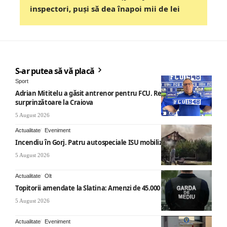
inspectori, puși să dea înapoi mii de lei
S-ar putea să vă placă
Sport
Adrian Mititelu a găsit antrenor pentru FCU. Revenire
surprinzătoare la Craiova
5 August 2026
Actualitate
Eveniment
Incendiu în Gorj. Patru autospeciale ISU mobilizate
5 August 2026
Actualitate
Olt
Topitorii amendate la Slatina: Amenzi de 45.000 de lei
5 August 2026
Actualitate
Eveniment