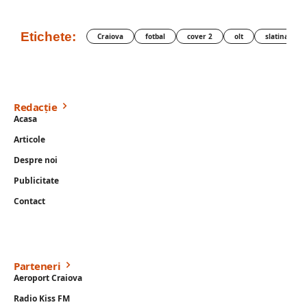
Etichete:
Craiova
fotbal
cover 2
olt
slatina
Redacție
Acasa
Articole
Despre noi
Publicitate
Contact
Parteneri
Aeroport Craiova
Radio Kiss FM