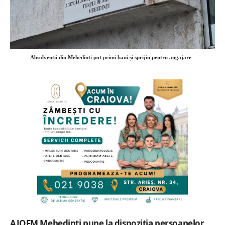
Absolvenții din Mehedinți pot primi bani și sprijin pentru angajare
AJOFM Mehedinți pune la dispoziția persoanelor