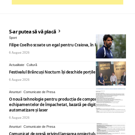
S-ar putea să vă placă
Sport
Filipe Coelho scoate un egal pentru Craiova, în Finlanda
6 August 2026
Actualitate
Cultură
Festivalul Brâncuși Nocturn își deschide porțile la Târgu Jiu
6 August 2026
Anunturi
Comunicate de Presa
O nouă tehnologie pentru producția de componente ale
echipamentelor de împachetat, bazată pe digitalizare,
automatizare și laser
6 August 2026
Anunturi
Comunicate de Presa
Comunicat de presă privind lansarea proiectului cu titlul