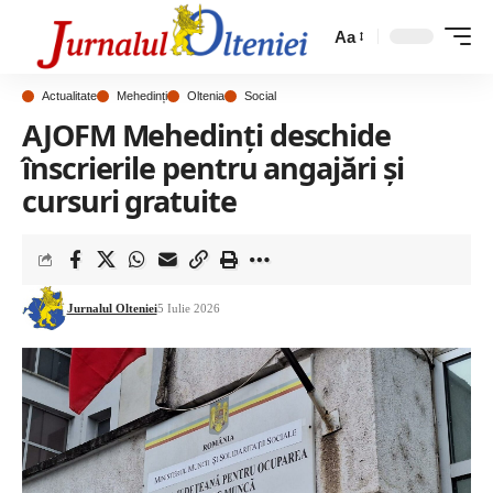
Aa
Actualitate
Mehedinți
Oltenia
Social
AJOFM Mehedinți deschide
înscrierile pentru angajări și
cursuri gratuite
Jurnalul Olteniei
5 Iulie 2026