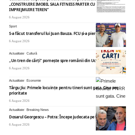
„CONSTRUIRE IMOBIL SALA FITNESS PARTER CU SUPANTA SI
IMPREJMUIRE TEREN”
6 August 2026
Sport
S-a făcut transferul lui Juan Bauza. FCU și-a pierdut vedeta
6 August 2026
Actualitate
Cultură
„Un tren de cărți” pornește spre românii din Ucraina
6 August 2026
Actualitate
Economie
Târgu Jiu: Primele locuințe pentru tineri sunt gata. Cine are
prioritate
6 August 2026
Actualitate
Breaking News
Dosarul Georgescu – Potra: Începe judecata pe fond
6 August 2026