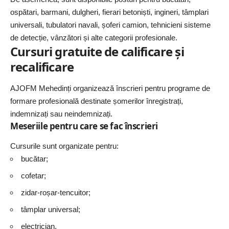
ospătari, barmani, dulgheri, fierari betoniști, ingineri, tâmplari
universali, tubulatori navali, șoferi camion, tehnicieni sisteme
de detecție, vânzători și alte categorii profesionale.
Cursuri gratuite de calificare și
recalificare
AJOFM
Mehedinți
organizează înscrieri pentru programe de
formare profesională destinate șomerilor înregistrați,
indemnizați sau neindemnizați.
Meseriile pentru care se fac înscrieri
Cursurile sunt organizate pentru:
bucătar;
cofetar;
zidar-roșar-tencuitor;
tâmplar universal;
electrician.