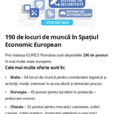
190 de locuri de muncă în Spațiul
Economic European
Prin rețeaua EURES România sunt disponibile
190 de posturi
în mai multe state europene.
Cele mai multe oferte sunt în:
Malta
– 64 locuri de muncă pentru coordonator logistică și
achiziții, medic veterinar în acvacultură și tehnician proces;
Norvegia
– 45 posturi pentru lucrători în producție –
prelucrare somon;
Olanda
– 31 posturi pentru mecanici camioane, șoferi
camion, șoferi autobuz, inspectori veterinari și mecanici