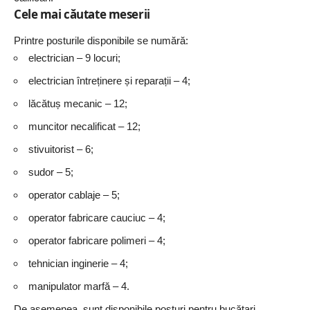
Cele mai căutate meserii
Printre posturile disponibile se numără:
electrician – 9 locuri;
electrician întreținere și reparații – 4;
lăcătuș mecanic – 12;
muncitor necalificat – 12;
stivuitorist – 6;
sudor – 5;
operator cablaje – 5;
operator fabricare cauciuc – 4;
operator fabricare polimeri – 4;
tehnician inginerie – 4;
manipulator marfă – 4.
De asemenea, sunt disponibile posturi pentru bucătari,