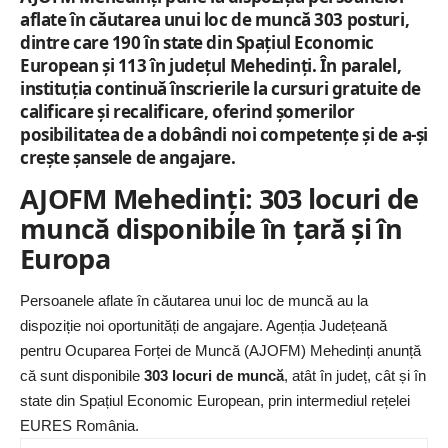
aflate în căutarea unui loc de muncă
303 posturi
,
dintre care
190 în state din Spațiul Economic
European
și
113 în județul Mehedinți
. În paralel,
instituția continuă înscrierile la cursuri gratuite de
calificare și recalificare, oferind șomerilor
posibilitatea de a dobândi noi competențe și de a-și
crește șansele de angajare.
AJOFM Mehedinți: 303 locuri de
muncă disponibile în țară și în
Europa
Persoanele aflate în căutarea unui loc de muncă au la
dispoziție noi oportunități de angajare. Agenția Județeană
pentru Ocuparea Forței de Muncă (
AJOFM
) Mehedinți anunță
că sunt disponibile
303 locuri de muncă
, atât în județ, cât și în
state din Spațiul Economic European, prin intermediul rețelei
EURES România.