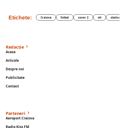
Etichete:
Craiova
fotbal
cover 2
olt
slatina
Redacție
Acasa
Articole
Despre noi
Publicitate
Contact
Parteneri
Aeroport Craiova
Radio Kiss FM