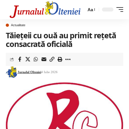
Aa
Actualitate
Tăiețeii cu ouă au primit rețetă
consacrată oficială
Jurnalul Olteniei
4 Iulie 2026