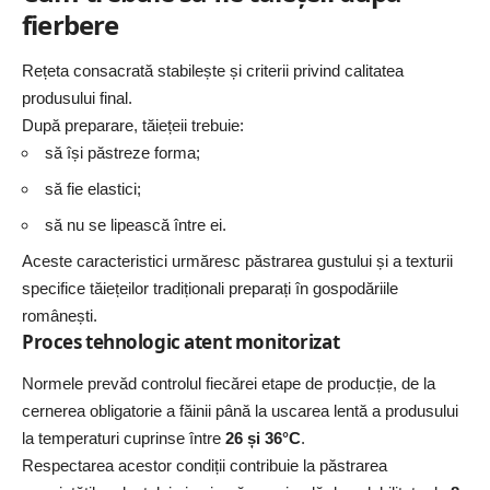
fierbere
Rețeta consacrată stabilește și criterii privind calitatea
produsului final.
După preparare, tăiețeii trebuie:
să își păstreze forma;
să fie elastici;
să nu se lipească între ei.
Aceste caracteristici urmăresc păstrarea gustului și a texturii
specifice tăiețeilor tradiționali preparați în gospodăriile
românești.
Proces tehnologic atent monitorizat
Normele prevăd controlul fiecărei etape de producție, de la
cernerea obligatorie a făinii până la uscarea lentă a produsului
la temperaturi cuprinse între
26 și 36°C
.
Respectarea acestor condiții contribuie la păstrarea