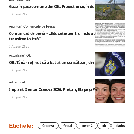
Gaze în șase comune din Olt: Proiect uriaș în derulare
7 August 2026
Anunturi
Comunicate de Presa
Comunicat de presă – „Educație pentru incluziune – O abordare
transfrontalieră”
7 August 2026
Actualitate
Olt
Olt: Tânăr reţinut că a bătut un consătean, din cauza muzicii
7 August 2026
Advertorial
Implant Dentar Craiova 2026: Preţuri, Etape şi Plata în Rate
7 August 2026
Etichete:
Craiova
fotbal
cover 2
olt
slatina