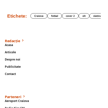
Etichete:
Craiova
fotbal
cover 2
olt
slatina
Redacție
Acasa
Articole
Despre noi
Publicitate
Contact
Parteneri
Aeroport Craiova