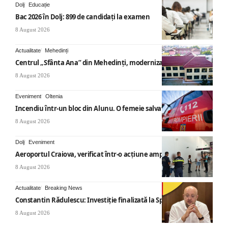
Dolj
Educație
Bac 2026 în Dolj: 899 de candidați la examen
8 August 2026
Actualitate
Mehedinți
Centrul „Sfânta Ana” din Mehedinți, modernizat
8 August 2026
Eveniment
Oltenia
Incendiu într-un bloc din Alunu. O femeie salvată
8 August 2026
Dolj
Eveniment
Aeroportul Craiova, verificat într-o acțiune amplă
8 August 2026
Actualitate
Breaking News
Constantin Rădulescu: Investiție finalizată la Spitalul Mihăești
8 August 2026