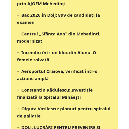
prin AJOFM Mehedinți
Bac 2026 în Dolj: 899 de candidați la
examen
Centrul „Sfânta Ana” din Mehedinți,
modernizat
Incendiu într-un bloc din Alunu. O
femeie salvată
Aeroportul Craiova, verificat într-o
acțiune amplă
Constantin Rădulescu: Investiție
finalizată la Spitalul Mihăești
Olguța Vasilescu: planuri pentru spitalul
de paliație
DOLJ. LUCRĂRI PENTRU PREVENIRE ȘI