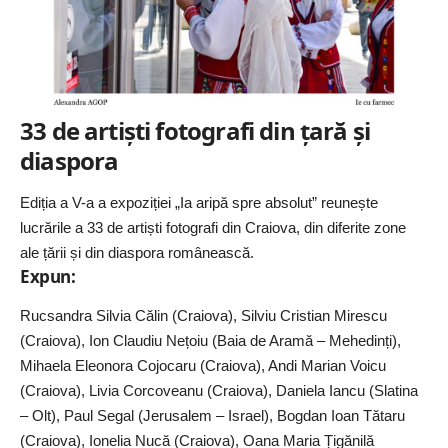
33 de artiști fotografi din țară și
diaspora
Ediția a V-a a expoziției „Ia aripă spre absolut” reunește
lucrările a 33 de artiști fotografi din Craiova, din diferite zone
ale țării și din diaspora românească.
Expun:
Rucsandra Silvia Călin (Craiova), Silviu Cristian Mirescu
(Craiova), Ion Claudiu Nețoiu (Baia de Aramă – Mehedinți),
Mihaela Eleonora Cojocaru (Craiova), Andi Marian Voicu
(Craiova), Livia Corcoveanu (Craiova), Daniela Iancu (Slatina
– Olt), Paul Segal (Jerusalem – Israel), Bogdan Ioan Tătaru
(Craiova), Ionelia Nucă (Craiova), Oana Maria Țigănilă