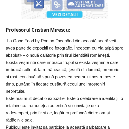
Profesorul Cristian Mirescu:
„
La Good Food by Ponton
, începând din această seară veți
avea parte de expoziții de fotografie. Începem cu «Ia aripă spre
absolut» – o nouă călătorie prin firul identității românești.
Există veșminte care îmbracă trupul și există veșminte care
îmbracă sufletul. Ia românească, țesută din lumină, memorie
și rost, continuă să spună povestea neamului nostru peste
timp, purtând în fiecare cusătură ecoul unei moșteniri
neprețuite.
Este mai mult decât o expoziție. Este o celebrare a identității, o
întâlnire cu frumusețea autentică și o invitație de a
redescoperi, prin fir și ac, legătura profundă dintre om și
rădăcinile sale.
Publicul este invitat să participe la această sărbătoare a