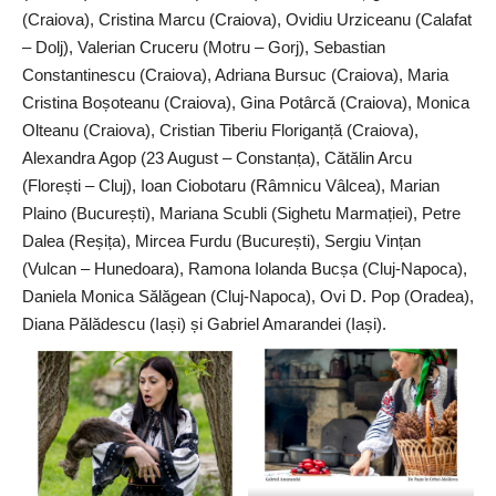
(Craiova), Cristina Marcu (Craiova), Ovidiu Urziceanu (Calafat
– Dolj), Valerian Cruceru (Motru – Gorj), Sebastian
Constantinescu (Craiova), Adriana Bursuc (Craiova), Maria
Cristina Boșoteanu (Craiova), Gina Potârcă (Craiova), Monica
Olteanu (Craiova), Cristian Tiberiu Floriganță (Craiova),
Alexandra Agop (23 August – Constanța), Cătălin Arcu
(Florești – Cluj), Ioan Ciobotaru (Râmnicu Vâlcea), Marian
Plaino (București), Mariana Scubli (Sighetu Marmației), Petre
Dalea (Reșița), Mircea Furdu (București), Sergiu Vințan
(Vulcan – Hunedoara), Ramona Iolanda Bucșa (Cluj-Napoca),
Daniela Monica Sălăgean (Cluj-Napoca), Ovi D. Pop (Oradea),
Diana Pălădescu (Iași) și Gabriel Amarandei (Iași).