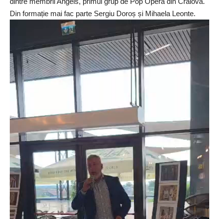
dintre membrii Angels, primul grup de Pop Opera din Craiova.
Din formație mai fac parte Sergiu Doroș și Mihaela Leonte.