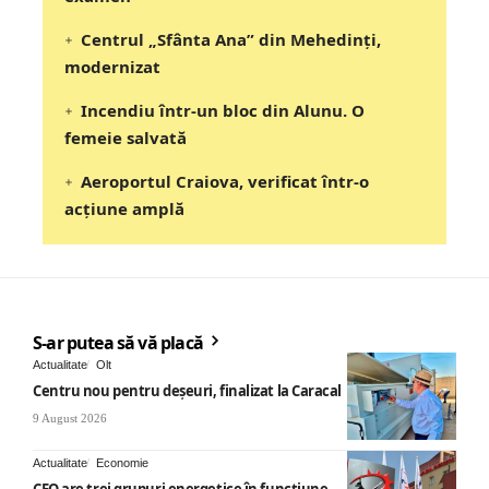
Centrul „Sfânta Ana” din Mehedinți,
modernizat
Incendiu într-un bloc din Alunu. O
femeie salvată
Aeroportul Craiova, verificat într-o
acțiune amplă
S-ar putea să vă placă
Actualitate
Olt
Centru nou pentru deșeuri, finalizat la Caracal
9 August 2026
Actualitate
Economie
CEO are trei grupuri energetice în funcțiune