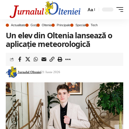
Aa
Actualitate
Gorj
Oltenia
Principale
Special
Tech
Un elev din Oltenia lansează o
aplicație meteorologică
Jurnalul Olteniei
21 Iunie 2026