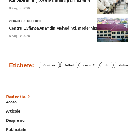
Bac 2026 în Dolj: 899 de candidați la examen
8 August 2026
Actualitate
Mehedinți
Centrul „Sfânta Ana” din Mehedinți, modernizat
8 August 2026
Etichete:
Craiova
fotbal
cover 2
olt
slatina
Redacție
Acasa
Articole
Despre noi
Publicitate