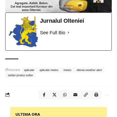
Jurnalul Olteniei
See Full Bio
TAGGED:
aplicatie
aplicatie meteo
meteo
oltenia weather alert
stefan protesi sefter
‎‎‎‎‎‎‎ULTIMA ORA