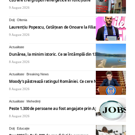
9 August 2026
Dolj
Oltenia
Laurențiu Popescu, Cetățean de Onoare la Filiași
9 August 2026
Actualitate
Dunărea, la minim istoric. Ce se întâmplă din 13 august
8 August 2026
Actualitate
Breaking News
Moody’s păstrează ratingul României. Ce cere Nicușor Dan
8 August 2026
Actualitate
Mehedinți
Peste 1.300 de persoane au fost angajate prin AJOFM Mehedinți
8 August 2026
Dolj
Educație