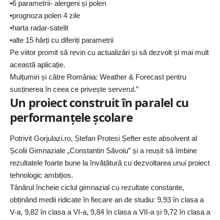
•6 parametrii- alergeni și polen
•prognoza polen 4 zile
•harta radar-satelit
•alte 15 hărți cu diferiți parametrii
Pe viitor promit să revin cu actualizări și să dezvolt și mai mult
această aplicație.
Mulțumiri și către România: Weather & Forecast pentru
susținerea în ceea ce privește serverul.”
Un proiect construit în paralel cu
performanțele școlare
Potrivit
Gorjulazi.ro
, Ștefan Protesi Șefter este absolvent al
Școlii Gimnaziale „Constantin Săvoiu” și a reușit să îmbine
rezultatele foarte bune la învățătură cu dezvoltarea unui proiect
tehnologic ambițios.
Tânărul încheie ciclul gimnazial cu rezultate constante,
obținând medii ridicate în fiecare an de studiu: 9,93 în clasa a
V-a, 9,82 în clasa a VI-a, 9,84 în clasa a VII-a și 9,72 în clasa a