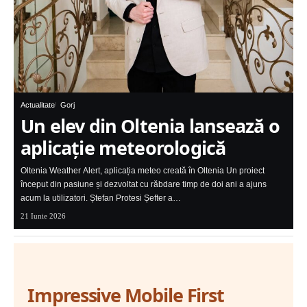
Actualitate
Gorj
Un elev din Oltenia lansează o
aplicație meteorologică
Oltenia Weather Alert, aplicația meteo creată în Oltenia Un proiect
început din pasiune și dezvoltat cu răbdare timp de doi ani a ajuns
acum la utilizatori. Ștefan Protesi Șefter a…
21 Iunie 2026
Impressive Mobile First