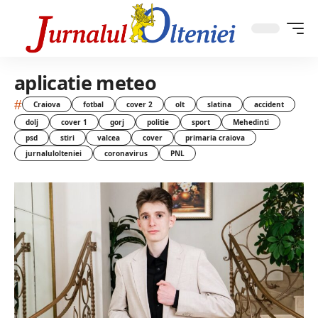
aplicatie meteo
#
Craiova
fotbal
cover 2
olt
slatina
accident
dolj
cover 1
gorj
politie
sport
Mehedinti
psd
stiri
valcea
cover
primaria craiova
jurnalulolteniei
coronavirus
PNL