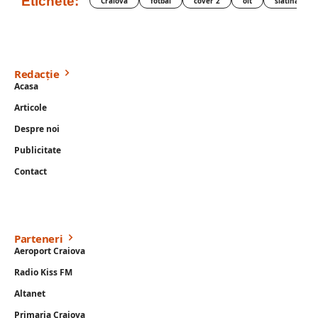
Etichete:
Craiova
fotbal
cover 2
olt
slatina
Redacție
Acasa
Articole
Despre noi
Publicitate
Contact
Parteneri
Aeroport Craiova
Radio Kiss FM
Altanet
Primaria Craiova