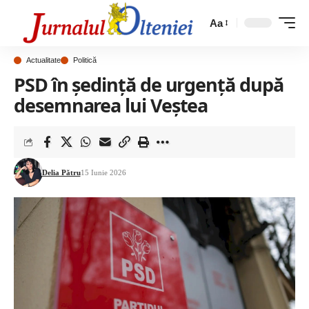
Aa
Actualitate
Politică
PSD în ședință de urgență după
desemnarea lui Veștea
Delia Pătru
15 Iunie 2026