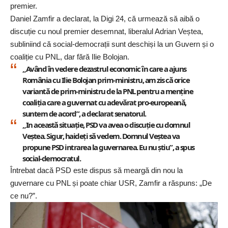
premier.
Daniel Zamfir a declarat, la Digi 24, că urmează să aibă o
discuție cu noul premier desemnat, liberalul Adrian Veștea,
subliniind că social-democrații sunt deschiși la un Guvern și o
coaliție cu PNL, dar fără Ilie Bolojan.
„Având în vedere dezastrul economic în care a ajuns
România cu Ilie Bolojan prim-ministru, am zis că orice
variantă de prim-ministru de la PNL pentru a menține
coaliția care a guvernat cu adevărat pro-europeană,
suntem de acord”, a declarat senatorul.
„In această situație, PSD va avea o discuție cu domnul
Veștea. Sigur, haideți să vedem. Domnul Veștea va
propune PSD intrarea la guvernarea. Eu nu știu”, a spus
social-democratul.
Întrebat dacă PSD este dispus să meargă din nou la
guvernare cu PNL și poate chiar USR, Zamfir a răspuns: „De
ce nu?”.