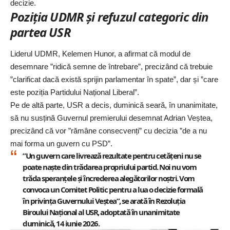
decizie.
Poziția UDMR și refuzul categoric din
partea USR
Liderul UDMR, Kelemen Hunor, a afirmat că modul de
desemnare ”ridică semne de întrebare”, precizând că trebuie
”clarificat dacă există sprijin parlamentar în spate”, dar și ”care
este poziția Partidului Național Liberal”.
Pe de altă parte, USR a decis, duminică seară, în unanimitate,
să nu susțină Guvernul premierului desemnat Adrian Veștea,
precizând că vor ”rămâne consecvenți” cu decizia ”de a nu
mai forma un guvern cu PSD”.
”Un guvern care livrează rezultate pentru cetățeni nu se
poate naște din trădarea propriului partid. Noi nu vom
trăda speranțele și încrederea alegătorilor noștri. Vom
convoca un Comitet Politic pentru a lua o decizie formală
în privința Guvernului Veștea”, se arată în Rezoluția
Biroului Național al USR, adoptată în unanimitate
duminică, 14 iunie 2026.