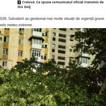
Craiova: Ce spune comunicatul oficial transmis de
ISU Dolj
2026. Salvatorii au gestionat mai multe situații de urgență grave.
enele meteo extreme.