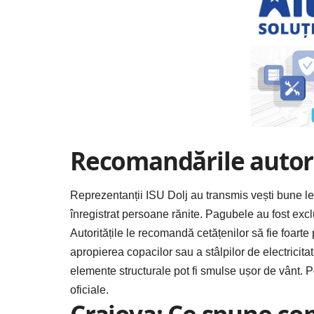
Recomandările autori
Reprezentanții ISU Dolj au transmis vești bune lega
înregistrat persoane rănite. Pagubele au fost excl
Autoritățile le recomandă cetățenilor să fie foarte 
apropierea copacilor sau a stâlpilor de electricit
elemente structurale pot fi smulse ușor de vânt. 
oficiale.