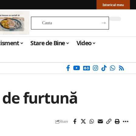
Istoricul meu
tisment
Stare de Bine
Video
 de furtună
Share