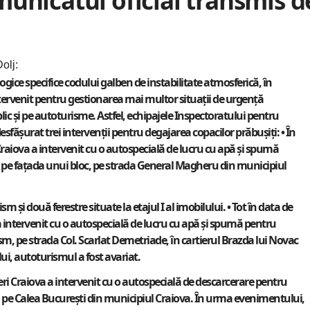
unicatul oficial transmis d
olj:
ce specifice codului galben de instabilitate atmosferică, în
ntervenit pentru gestionarea mai multor situații de urgență
c și pe autoturisme. Astfel, echipajele Inspectoratului pentru
esfășurat trei intervenții pentru degajarea copacilor prăbușiți: • În
aiova a intervenit cu o autospecială de lucru cu apă și spumă
i pe fațada unui bloc, pe strada General Magheru din municipiul
 și două ferestre situate la etajul I al imobilului. • Tot în data de
 intervenit cu o autospecială de lucru cu apă și spumă pentru
, pe strada Col. Scarlat Demetriade, în cartierul Brazda lui Novac
ui, autoturismul a fost avariat.
ri Craiova a intervenit cu o autospecială de descarcerare pentru
 pe Calea București din municipiul Craiova. În urma evenimentului,