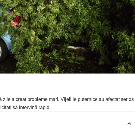
 zile a creat probleme mari. Vijeliile puternice au afectat serios
citați să intervină rapid.