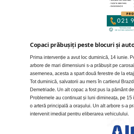
Copaci prăbușiți peste blocuri și aut
Prima intervenție a avut loc duminică, 14 iunie.
arbore de mari dimensiuni s-a prăbușit pe carosab
asemenea, acesta a spart două ferestre de la etaju
Tot duminică, salvatorii au mers în cartierul Braz
Demetriade. Un alt copac a fost pus la pământ de v
Problemele au continuat și luni dimineața, pe 15 i
o arteră principală a orașului. Un alt arbore s-a
intervenit imediat pentru eliberarea vehiculului.