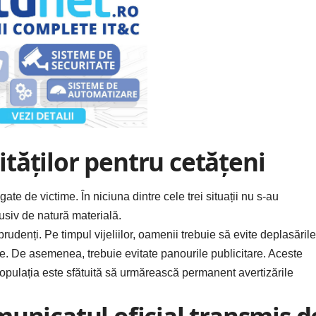
tăților pentru cetățeni
te de victime. În niciuna dintre cele trei situații nu s-au
usiv de natură materială.
prudenți. Pe timpul vijeliilor, oamenii trebuie să evite deplasările
ate. De asemenea, trebuie evitate panourile publicitare. Aceste
Populația este sfătuită să urmărească permanent avertizările