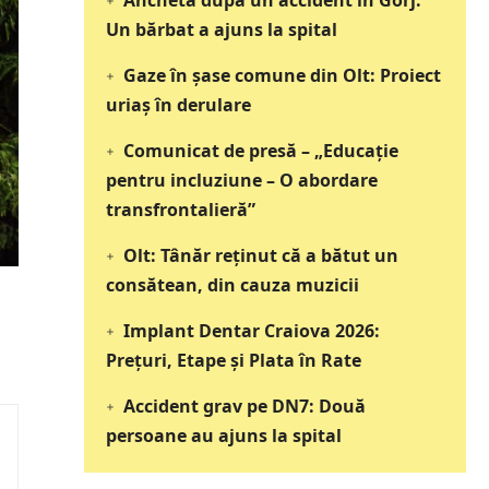
Anchetă după un accident în Gorj.
Un bărbat a ajuns la spital
Gaze în șase comune din Olt: Proiect
uriaș în derulare
Comunicat de presă – „Educație
pentru incluziune – O abordare
transfrontalieră”
Olt: Tânăr reţinut că a bătut un
consătean, din cauza muzicii
Implant Dentar Craiova 2026:
Preţuri, Etape şi Plata în Rate
Accident grav pe DN7: Două
persoane au ajuns la spital