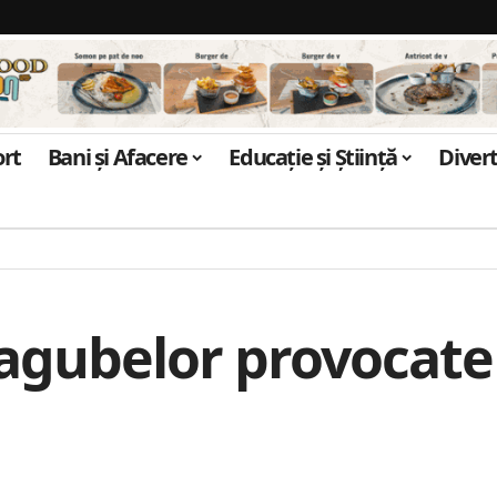
ort
Bani și Afacere
Educație și Știință
Diver
pagubelor provocate