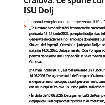
Craiova: Ce spune com
ISU Dolj
Iată raportul complet oferit de reprezentanții ISU D
„Ca urmare a manifestării fenomenelor meteorologi
perioada 14–15 iunie 2026, pompierii doljeni au i
generate de căderea unor arbori pe domeniul publi
Situații de Urgență „Oltenia” al județului Dolj au d
data de 14.06.2026, Detașamentul 2 de Pompieri Cr
pentru degajarea unui copac căzut pe carosabil ș
Craiova.
În urma incidentului, au fost avariate un autoturism
14.06.2026, Detașamentul 1 de Pompieri Craiova a
îndepărtarea unui copac căzut peste un autoturism
din municipiul Craiova. În urma prăbușirii arborel
• În data de 15.06.2026, Detașamentul 2 de Pompie
degajarea unui copac căzut peste un autoturism,