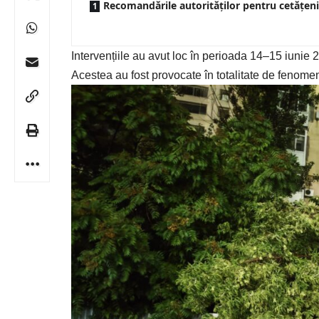
Recomandările autorităților pentru cetățeni
Intervențiile au avut loc în perioada 14–15 iunie 
Acestea au fost provocate în totalitate de fenom