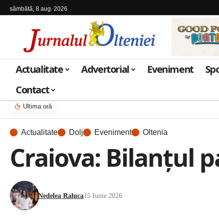
sâmbătă, 8 aug. 2026
Actualitate
Advertorial
Eveniment
Sp
Contact
Ultima oră
Actualitate
Dolj
Eveniment
Oltenia
Craiova: Bilanțul 
Nedelea Raluca
15 Iunie 2026