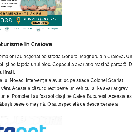
oturisme în Craiova
 Pompierii au acționat pe strada General Magheru din Craiova. U
il și pe fațada unui bloc. Copacul a avariat o mașină parcată. 
l întâi.
da lui Novac. Intervenția a avut loc pe strada Colonel Scarlat
ânt. Acesta a căzut direct peste un vehicul și l-a avariat grav.
unie. Pompierii au fost solicitați pe Calea București. Aceasta es
 prăbușit peste o mașină. O autospecială de descarcerare a