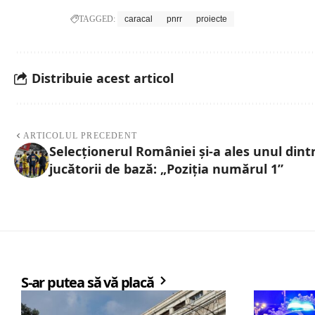
TAGGED:
caracal
pnrr
proiecte
Distribuie acest articol
ARTICOLUL PRECEDENT
Selecționerul României și-a ales unul dint
jucătorii de bază: „Poziția numărul 1”
S-ar putea să vă placă