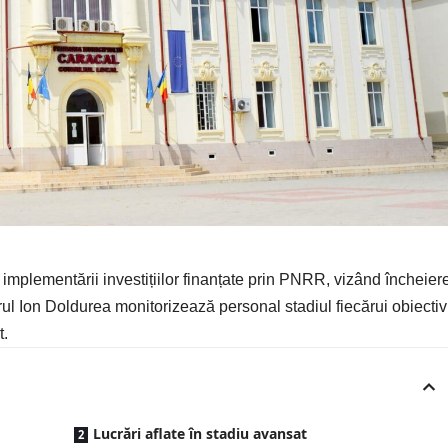
a implementării investițiilor finanțate prin PNRR, vizând încheier
rul Ion Doldurea monitorizează personal stadiul fiecărui obiectiv
t.
Lucrări aflate în stadiu avansat