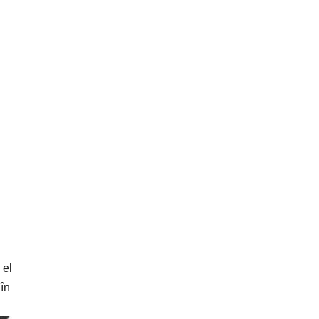
 el
 în