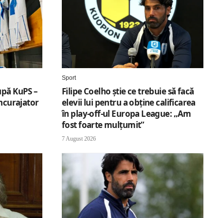
Sport
upă KuPS –
Filipe Coelho știe ce trebuie să facă
încurajator
elevii lui pentru a obține calificarea
în play-off-ul Europa League: „Am
fost foarte mulțumit”
7 August 2026