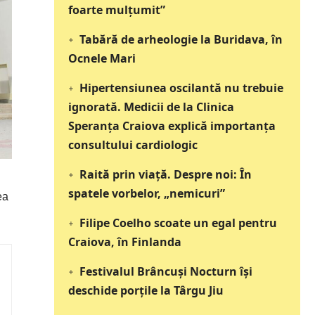
foarte mulțumit”
Tabără de arheologie la Buridava, în
Ocnele Mari
Hipertensiunea oscilantă nu trebuie
ignorată. Medicii de la Clinica
Speranța Craiova explică importanța
consultului cardiologic
Raită prin viață. Despre noi: În
spatele vorbelor, „nemicuri”
ea
Filipe Coelho scoate un egal pentru
Craiova, în Finlanda
Festivalul Brâncuși Nocturn își
deschide porțile la Târgu Jiu