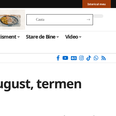
Istoricul meu
tisment
Stare de Bine
Video
August, termen