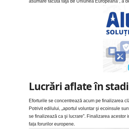
asumare făcută faţă de Uniunea Europeană”, a de
Lucrări aflate în stad
Eforturile se concentrează acum pe finalizarea clăd
Potrivit edilului, „aportul voluntar şi ecoinsule su
se finalizează ca şi lucrare”. Finalizarea acestor 
fața forurilor europene.