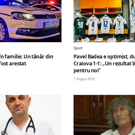
Sport
n familie: Un tânăr din
Pavel Badea e optimist, d
ost arestat
Craiova 1-1: „Un rezultat 
pentru noi”
7 August 2026