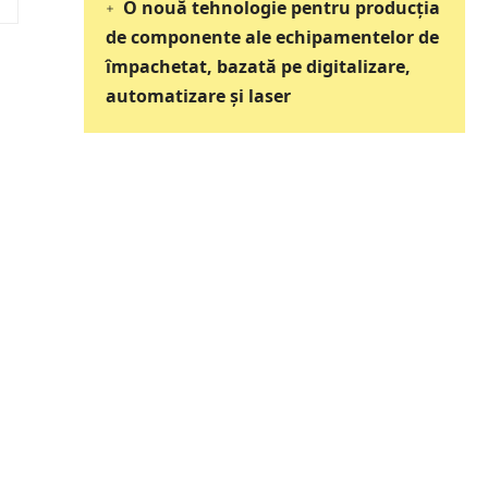
O nouă tehnologie pentru producția
de componente ale echipamentelor de
împachetat, bazată pe digitalizare,
automatizare și laser