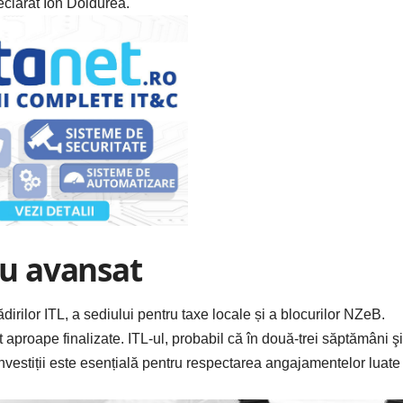
clarat Ion Doldurea.
iu avansat
irilor ITL, a sediului pentru taxe locale și a blocurilor NZeB.
nt aproape finalizate. ITL-ul, probabil că în două-trei săptămâni şi
investiții este esențială pentru respectarea angajamentelor luate