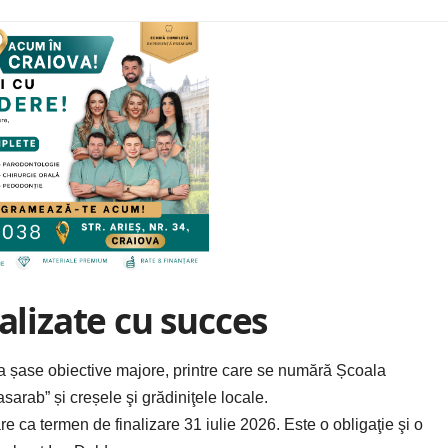
alizate cu succes
l a șase obiective majore, printre care se numără Școala
asarab
” și creșele şi grădiniţele locale.
 ca termen de finalizare 31 iulie 2026. Este o obligaţie şi o