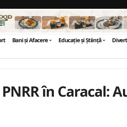
ort
Bani și Afacere
Educație și Știință
Diver
e PNRR în Caracal: 