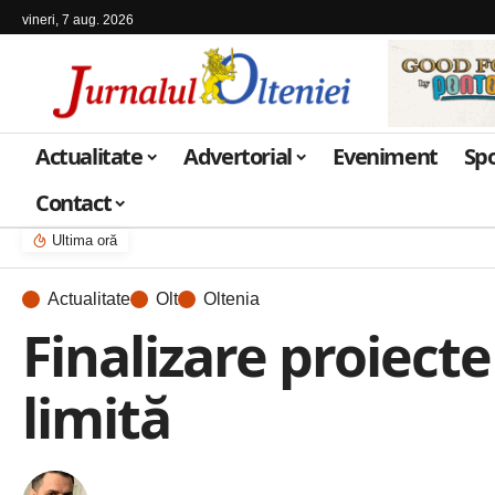
vineri, 7 aug. 2026
Actualitate
Advertorial
Eveniment
Sp
Contact
Ultima oră
Actualitate
Olt
Oltenia
Finalizare proiect
limită