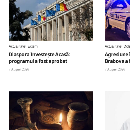
Actualitate
Extern
Actualitate
Dolj
Diaspora Investește Acasă:
Agresiune î
programul a fost aprobat
Brabova a f
7 August 2026
7 August 2026