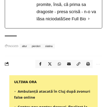
promite, însă, că prima sa
dragoste - presa scrisă - n-o va
lăsa niciodată
See Full Bio
TAGGED:
altur
pierderi
slatina
‎‎‎‎‎‎‎ULTIMA ORA
Ambulanță atacată în Cluj după zvonuri
false online
Centru nou pentru deșeuri, finalizat la