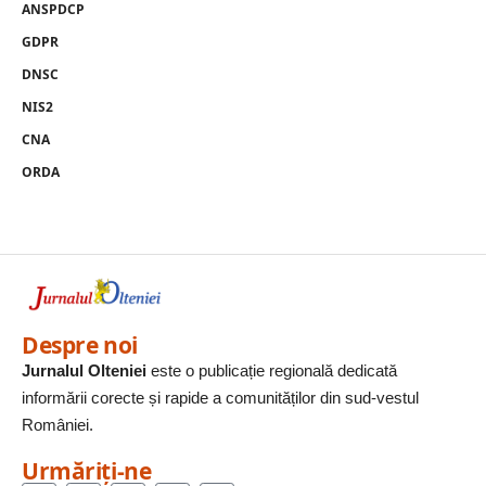
ANSPDCP
GDPR
DNSC
NIS2
CNA
ORDA
Despre noi
Jurnalul Olteniei
este o publicație regională dedicată
informării corecte și rapide a comunităților din sud-vestul
României.
Urmăriți-ne