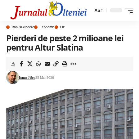
Aa
Bani si Afacere
Economie
Olt
Pierderi de peste 2 milioane lei
pentru Altur Slatina
Ionut Jifcu
25 Mai 2026