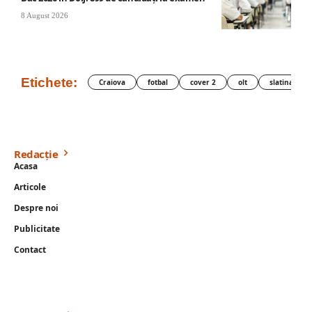
8 August 2026
Etichete:
Craiova
fotbal
cover 2
olt
slatina
Redacție
Acasa
Articole
Despre noi
Publicitate
Contact