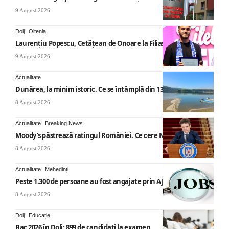
9 August 2026
Dolj
Oltenia
Laurențiu Popescu, Cetățean de Onoare la Filiași
9 August 2026
Actualitate
Dunărea, la minim istoric. Ce se întâmplă din 13 august
8 August 2026
Actualitate
Breaking News
Moody’s păstrează ratingul României. Ce cere Nicușor Dan
8 August 2026
Actualitate
Mehedinți
Peste 1.300 de persoane au fost angajate prin AJOFM Mehedinți
8 August 2026
Dolj
Educație
Bac 2026 în Dolj: 899 de candidați la examen