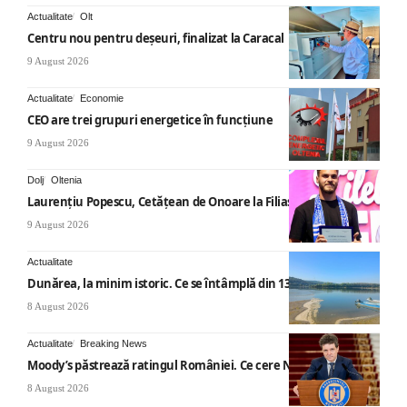
Actualitate
Olt
Centru nou pentru deșeuri, finalizat la Caracal
9 August 2026
Actualitate
Economie
CEO are trei grupuri energetice în funcțiune
9 August 2026
Dolj
Oltenia
Laurențiu Popescu, Cetățean de Onoare la Filiași
9 August 2026
Actualitate
Dunărea, la minim istoric. Ce se întâmplă din 13 august
8 August 2026
Actualitate
Breaking News
Moody’s păstrează ratingul României. Ce cere Nicușor Dan
8 August 2026