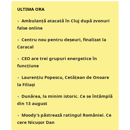
‎‎‎‎‎‎‎ULTIMA ORA
Ambulanță atacată în Cluj după zvonuri
false online
Centru nou pentru deșeuri, finalizat la
Caracal
CEO are trei grupuri energetice în
funcțiune
Laurențiu Popescu, Cetățean de Onoare
la Filiași
Dunărea, la minim istoric. Ce se întâmplă
din 13 august
Moody’s păstrează ratingul României. Ce
cere Nicușor Dan