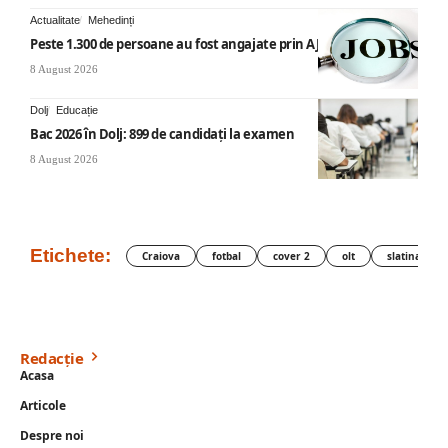
Actualitate
Mehedinți
Peste 1.300 de persoane au fost angajate prin AJOFM Mehedinți
8 August 2026
Dolj
Educație
Bac 2026 în Dolj: 899 de candidați la examen
8 August 2026
Etichete:
Craiova
fotbal
cover 2
olt
slatina
Redacție
Acasa
Articole
Despre noi