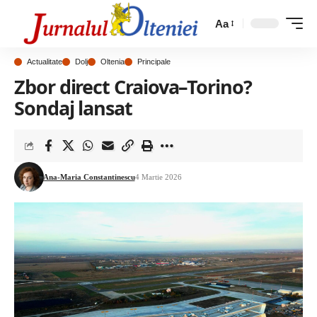
Aa
Actualitate
Dolj
Oltenia
Principale
Zbor direct Craiova–Torino?
Sondaj lansat
Ana-Maria Constantinescu
4 Martie 2026