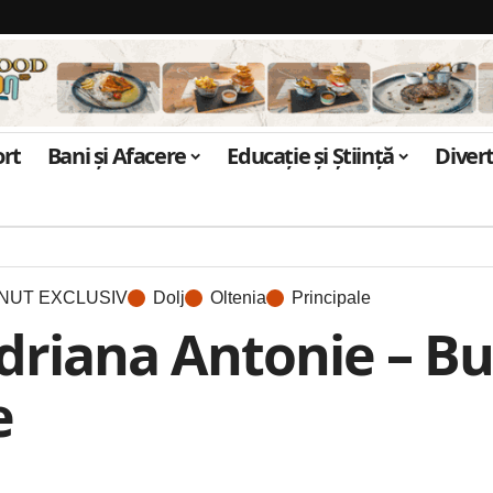
ort
Bani și Afacere
Educație și Știință
Diver
NUT EXCLUSIV
Dolj
Oltenia
Principale
Adriana Antonie – Bu
e