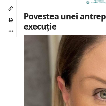
Povestea unei antrep
execuție