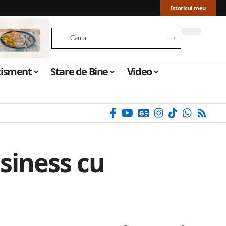
Istoricul meu
tisment
Stare de Bine
Video
siness cu