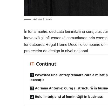
Adriana Antonie
În luna martie, dedicată feminității și curajului,
Jur
inovează și influențează comunitatea prin exempl
fondatoarea
Regal Home Decor
, o companie din
proiectelor de design la nivel național.
Continut
Povestea unei antreprenoare care a mizat p
execuție
Adriana Antonie: Curaj și structură în busin
Rolul intuiției și al feminității în business