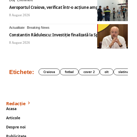
Aeroportul Craiova, verificat într-o acțiune amplă
8 August 2026
Actualitate
Breaking News
Constantin Rădulescu: Investiție finalizată la Spitalul Mihăești
8 August 2026
Etichete:
Craiova
fotbal
cover 2
olt
slatina
Redacție
Acasa
Articole
Despre noi
Publicitate