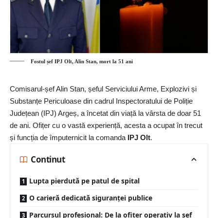
Fostul șef IPJ Olt, Alin Stan, mort la 51 ani
Comisarul-șef Alin Stan, șeful Serviciului Arme, Explozivi și
Substanțe Periculoase din cadrul Inspectoratului de Poliție
Județean (IPJ) Argeș, a încetat din viață la vârsta de doar 51
de ani. Ofițer cu o vastă experiență, acesta a ocupat în trecut
și funcția de împuternicit la comanda
IPJ
Olt
.
Continut
Lupta pierdută pe patul de spital
O carieră dedicată siguranței publice
Parcursul profesional: De la ofițer operativ la șef