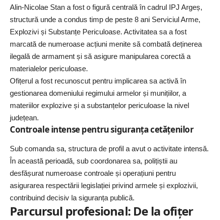
Alin-Nicolae Stan a fost o figură centrală în cadrul IPJ Argeș,
structură unde a condus timp de peste 8 ani Serviciul Arme,
Explozivi și Substanțe Periculoase. Activitatea sa a fost
marcată de numeroase acțiuni menite să combată deținerea
ilegală de armament și să asigure manipularea corectă a
materialelor periculoase.
Ofițerul a fost recunoscut pentru implicarea sa activă în
gestionarea domeniului regimului armelor și munițiilor, a
materiilor explozive și a substanțelor periculoase la nivel
județean.
Controale intense pentru siguranța cetățenilor
Sub comanda sa, structura de profil a avut o activitate intensă.
În această perioadă, sub coordonarea sa, polițiștii au
desfășurat numeroase controale și operațiuni pentru
asigurarea respectării legislației privind armele și explozivii,
contribuind decisiv la siguranța publică.
Parcursul profesional: De la ofițer