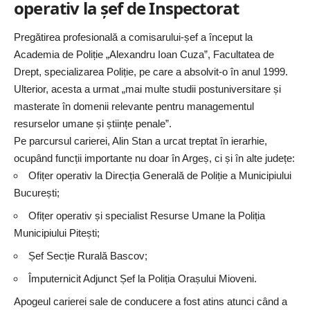
operativ la șef de Inspectorat
Pregătirea profesională a comisarului-șef a început la
Academia de Poliție „Alexandru Ioan Cuza”, Facultatea de
Drept, specializarea Poliție, pe care a absolvit-o în anul 1999.
Ulterior, acesta a urmat „mai multe studii postuniversitare și
masterate în domenii relevante pentru managementul
resurselor umane și științe penale”.
Pe parcursul carierei, Alin Stan a urcat treptat în ierarhie,
ocupând funcții importante nu doar în Argeș, ci și în alte județe:
Ofițer operativ la Direcția Generală de Poliție a Municipiului
București;
Ofițer operativ și specialist Resurse Umane la Poliția
Municipiului Pitești;
Șef Secție Rurală Bascov;
Împuternicit Adjunct Șef la Poliția Orașului Mioveni.
Apogeul carierei sale de conducere a fost atins atunci când a