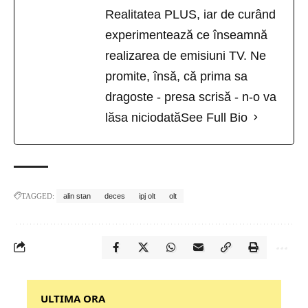
Realitatea PLUS, iar de curând
experimentează ce înseamnă
realizarea de emisiuni TV. Ne
promite, însă, că prima sa
dragoste - presa scrisă - n-o va
lăsa niciodată
See Full Bio
TAGGED:
alin stan
deces
ipj olt
olt
‎‎‎‎‎‎‎ULTIMA ORA