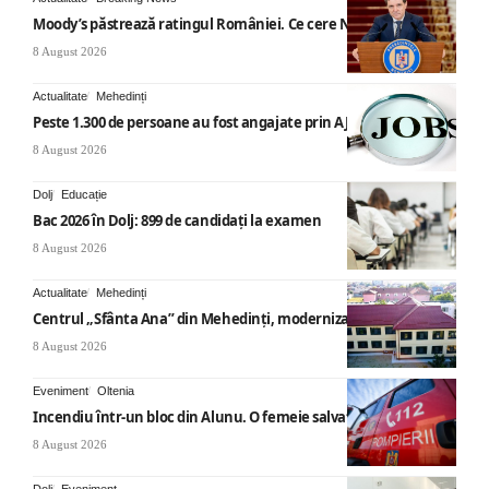
Moody’s păstrează ratingul României. Ce cere Nicușor Dan
8 August 2026
Actualitate
Mehedinți
Peste 1.300 de persoane au fost angajate prin AJOFM Mehedinți
8 August 2026
Dolj
Educație
Bac 2026 în Dolj: 899 de candidați la examen
8 August 2026
Actualitate
Mehedinți
Centrul „Sfânta Ana” din Mehedinți, modernizat
8 August 2026
Eveniment
Oltenia
Incendiu într-un bloc din Alunu. O femeie salvată
8 August 2026
Dolj
Eveniment