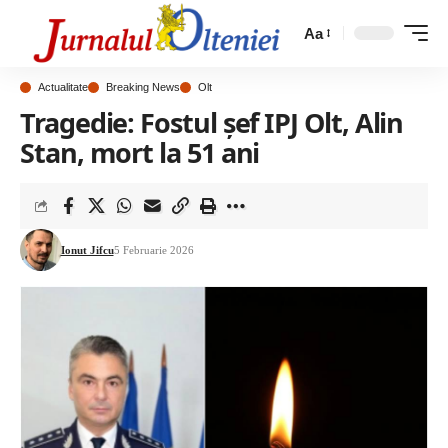
Aa
Actualitate
Breaking News
Olt
Tragedie: Fostul șef IPJ Olt, Alin
Stan, mort la 51 ani
Ionut Jifcu
5 Februarie 2026