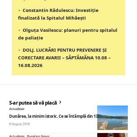
Constantin Rădulescu: Investiție
finalizată la Spitalul Mihăești
Olguța Vasilescu: planuri pentru spitalul
de paliație
DOLJ. LUCRĂRI PENTRU PREVENIRE ȘI
CORECTARE AVARII – SĂPTĂMÂNA 10.08 –
16.08.2026
S-ar putea să vă placă
Actualitate
Dunărea, la minim istoric. Ce se întâmplă din 13 august
8 August 2026
Actualitate
Breaking News