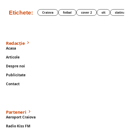
Etichete:
Craiova
fotbal
cover 2
olt
slatina
Redacție
Acasa
Articole
Despre noi
Publicitate
Contact
Parteneri
Aeroport Craiova
Radio Kiss FM