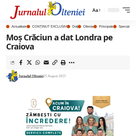
Aa
Actualitate
CONȚINUT EXCLUSIV
Dolj
Oltenia
Principale
Special
Moș Crăciun a dat Londra pe
Craiova
Jurnalul Olteniei
25 August 2025