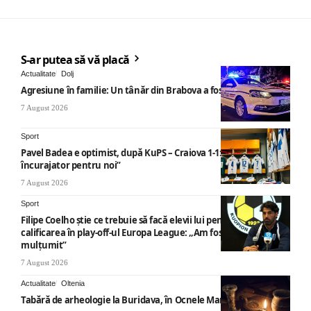
S-ar putea să vă placă
Actualitate
Dolj
Agresiune în familie: Un tânăr din Brabova a fost arestat
7 August 2026
Sport
Pavel Badea e optimist, după KuPS – Craiova 1-1: „Un rezultat
încurajator pentru noi”
7 August 2026
Sport
Filipe Coelho știe ce trebuie să facă elevii lui pentru a obține
calificarea în play-off-ul Europa League: „Am fost foarte
mulțumit”
7 August 2026
Actualitate
Oltenia
Tabără de arheologie la Buridava, în Ocnele Mari