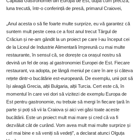
Capitala Gastronomiei din Europa de Est, după cum preciza,
luna trecută, într-o conferință de presă, primarul Craiovei,
„Anul acesta o să fie foarte multe surprize, eu vă garantez că
suntem mult peste ceea ce a fost anul trecut Târgul de
Crăciun și ne-am gândit la un proiect pe care l-au început cei
de la Liceul de Industrie Alimentară împreună cu mai multe
restaurante, în sensul că, se dorește ca orașul nostru să
devină un fel de oraș al gastronomiei Europei de Est. Fiecare
restaurant, va adopta, pe lângă meniul pe care în are și câteva
rețete dintr-o bucătărie est-europeană. De exemplu, unii pot să
își aleagă Grecia, alții Bulgaria, alții Turcia. Cert este că, în
momentul în care vei dori să vizitezi de exemplu Europa de
Est pentru gastronomie, nu trebuie să mergi în fiecare țară în
parte și poți să vii la Craiova și aici vei găsi toate aceste
bucătării. Este un proiect mult mai mare și cred că va fi
dezvăluit cât de curând. Vom avea mult mai multe surprize și
cel mai bine e să veniți să vedeți”, a declarat atunci
Olguța