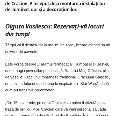
de Crăciun. A început deja montarea instalațiilor
de iluminat, dar și a decorațiunilor.
Olguța Vasilescu: Rezervați-vă locuri
din timp!
Târgul va fi desfășurat în mai multe zone, fiecare oferind un alt
univers de poveste.
Este vorba despre „Tărâmul fermecat al Frumoasei și Bestiei,
unde magia poveștilor prinde viață; Satul lui Moș Crăciun, plin
de veselie; Crăciunul românesc tradițional; Crăciunul Galactic,
un univers futurist cu decorurile inspirate din Star Wars”, după
cum au transmis organizatorii.
„Din 15 noiembrie, pe cerul Craiovei va putea fi văzută sania
trasă de reni cu Moș Crăciun care va veni personal să vadă
cel mai frumos târg de sărbători din România. În satul lui sunt