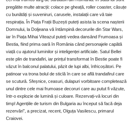
pregătite multe atracții: colace pe gheață, roller coaster, căsuțe
cu bunătăți și suveniruri, carusele, instalații care vă taie
respirația. În Piața Frații Buzești puteți asista la scena nașterii
Domnului, la Doljeana vă întâmpină decorurile din Star Wars,
iar în Piața Mihai Viteazul puteți vedea dansând Frumoasa și
Bestia, fiind prima oară în România când personajele capătă
viață cu ajutorul luminilor și inteligenței artificiale. Satul Bellei
este plin de trandafiri, iar prințul transformat în Bestie poate fi
văzut în balconul palatului, păzit de lupi albi, înfricoșători. Pe
patinoar va trona bolul de sticlă în care se află trandafirul care
se scutură. Sfeșnice, ceasuri, dulapuri vorbitoare completează
unul dintre cele mai frumoase decoruri care au putut fi văzute,
într-o explozie de lumină și culoare. Rezervați-vă locuri din
timp! Agențiile de turism din Bulgaria au început să facă deja
rezervări”, a precizat, recent, Olguța Vasilescu, primarul
Craiovei.