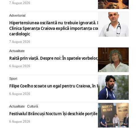
7 August 2026
Advertorial
Hipertensiunea oscilantă nu trebuie ignorată. Medicii de la
Clinica Speranța Craiova explică importanța consultului
cardiologic
7 August 2026
Actualitate
Raită prin viață. Despre noi: În spatele vorbelor, „nemicuri”
6 August 2026
Sport
Filipe Coelho scoate un egal pentru Craiova, în Finlanda
6 August 2026
Actualitate
Cultură
Festivalul Brâncuși Nocturn își deschide porțile la Târgu Jiu
6 August 2026