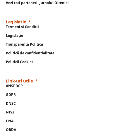
Vezi toti partenerii Jurnalul Olteniei
Legislație
Termeni si Conditii
Legislație
Transparenta Politica
Politică de confidențialitate
Politică Cookies
Link-uri utile
ANSPDCP
GDPR
DNSC
NIS2
CNA
ORDA