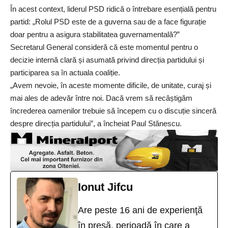
În acest context, liderul PSD ridică o întrebare esențială pentru
partid: „Rolul PSD este de a guverna sau de a face figurație
doar pentru a asigura stabilitatea guvernamentală?”
Secretarul General consideră că este momentul pentru o
decizie internă clară și asumată privind direcția partidului și
participarea sa în actuala coaliție.
„Avem nevoie, în aceste momente dificile, de unitate, curaj și
mai ales de adevăr între noi. Dacă vrem să recâștigăm
încrederea oamenilor trebuie să începem cu o discuție sinceră
despre direcția partidului”, a încheiat Paul Stănescu.
Ionut Jifcu
Are peste 16 ani de experienţă
în presă, perioadă în care a