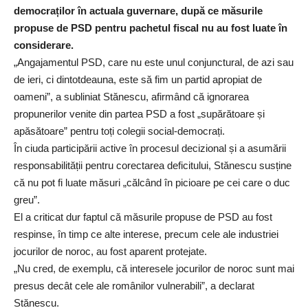
democraților în actuala guvernare, după ce măsurile
propuse de PSD pentru pachetul fiscal nu au fost luate în
considerare.
„Angajamentul PSD, care nu este unul conjunctural, de azi sau
de ieri, ci dintotdeauna, este să fim un partid apropiat de
oameni”, a subliniat Stănescu, afirmând că ignorarea
propunerilor venite din partea PSD a fost „supărătoare și
apăsătoare” pentru toți colegii social-democrați.
În ciuda participării active în procesul decizional și a asumării
responsabilității pentru corectarea deficitului, Stănescu susține
că nu pot fi luate măsuri „călcând în picioare pe cei care o duc
greu”.
El a criticat dur faptul că măsurile propuse de PSD au fost
respinse, în timp ce alte interese, precum cele ale industriei
jocurilor de noroc, au fost aparent protejate.
„Nu cred, de exemplu, că interesele jocurilor de noroc sunt mai
presus decât cele ale românilor vulnerabili”, a declarat
Stănescu.