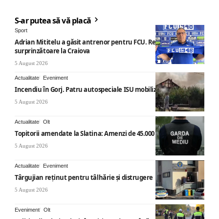
S-ar putea să vă placă
Sport
Adrian Mititelu a găsit antrenor pentru FCU. Revenire
surprinzătoare la Craiova
5 August 2026
Actualitate
Eveniment
Incendiu în Gorj. Patru autospeciale ISU mobilizate
5 August 2026
Actualitate
Olt
Topitorii amendate la Slatina: Amenzi de 45.000 de lei
5 August 2026
Actualitate
Eveniment
Târgujian reținut pentru tâlhărie și distrugere
5 August 2026
Eveniment
Olt