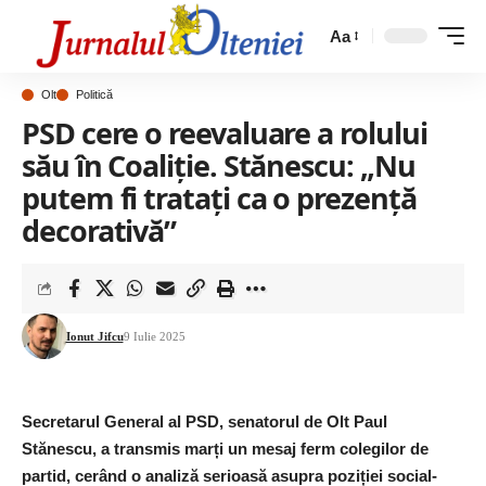
Aa
Olt
Politică
PSD cere o reevaluare a rolului
său în Coaliție. Stănescu: „Nu
putem fi tratați ca o prezență
decorativă”
Ionut Jifcu
9 Iulie 2025
Secretarul General al PSD, senatorul de Olt Paul
Stănescu, a transmis marți un mesaj ferm colegilor de
partid, cerând o analiză serioasă asupra poziției social-