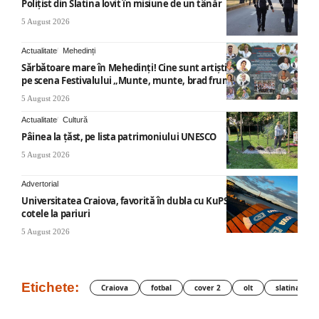
Polițist din Slatina lovit în misiune de un tânăr
5 August 2026
Actualitate
Mehedinți
Sărbătoare mare în Mehedinți! Cine sunt artiștii care vor urca
pe scena Festivalului „Munte, munte, brad frumos”
5 August 2026
Actualitate
Cultură
Pâinea la țăst, pe lista patrimoniului UNESCO
5 August 2026
Advertorial
Universitatea Craiova, favorită în dubla cu KuPS: Cum arată
cotele la pariuri
5 August 2026
Etichete:
Craiova
fotbal
cover 2
olt
slatina