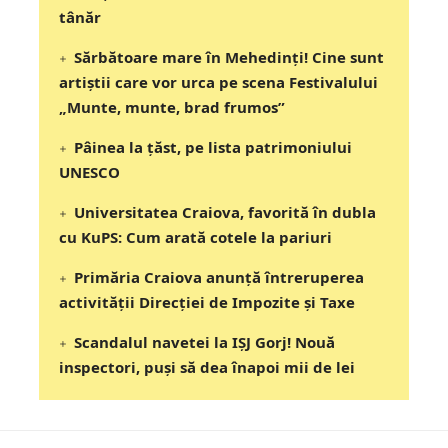
tânăr
Sărbătoare mare în Mehedinți! Cine sunt
artiștii care vor urca pe scena Festivalului
„Munte, munte, brad frumos”
Pâinea la țăst, pe lista patrimoniului
UNESCO
Universitatea Craiova, favorită în dubla
cu KuPS: Cum arată cotele la pariuri
Primăria Craiova anunță întreruperea
activității Direcției de Impozite și Taxe
Scandalul navetei la IȘJ Gorj! Nouă
inspectori, puși să dea înapoi mii de lei