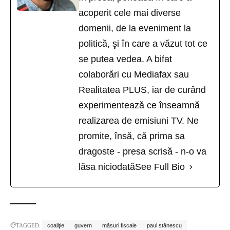
acoperit cele mai diverse
domenii, de la eveniment la
politică, şi în care a văzut tot ce
se putea vedea. A bifat
colaborări cu Mediafax sau
Realitatea PLUS, iar de curând
experimentează ce înseamnă
realizarea de emisiuni TV. Ne
promite, însă, că prima sa
dragoste - presa scrisă - n-o va
lăsa niciodată
See Full Bio
TAGGED:
coaliţie
guvern
măsuri fiscale
paul stănescu