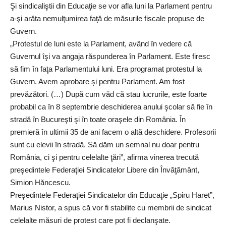
Şi sindicaliştii din Educaţie se vor afla luni la Parlament pentru
a-şi arăta nemulţumirea faţă de măsurile fiscale propuse de
Guvern.
„Protestul de luni este la Parlament, având în vedere că
Guvernul îşi va angaja răspunderea în Parlament. Este firesc
să fim în faţa Parlamentului luni. Era programat protestul la
Guvern. Avem aprobare şi pentru Parlament. Am fost
prevăzători. (…) După cum văd că stau lucrurile, este foarte
probabil ca în 8 septembrie deschiderea anului şcolar să fie în
stradă în Bucureşti şi în toate oraşele din România. În
premieră în ultimii 35 de ani facem o altă deschidere. Profesorii
sunt cu elevii în stradă. Să dăm un semnal nu doar pentru
România, ci şi pentru celelalte ţări”, afirma vinerea trecută
preşedintele Federaţiei Sindicatelor Libere din Învăţământ,
Simion Hăncescu.
Preşedintele Federaţiei Sindicatelor din Educaţie „Spiru Haret”,
Marius Nistor, a spus că vor fi stabilite cu membrii de sindicat
celelalte măsuri de protest care pot fi declanşate.