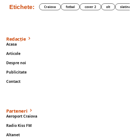
Etichete:
Craiova
fotbal
cover 2
olt
slatina
Redacție
Acasa
Articole
Despre noi
Publicitate
Contact
Parteneri
Aeroport Craiova
Radio Kiss FM
Altanet