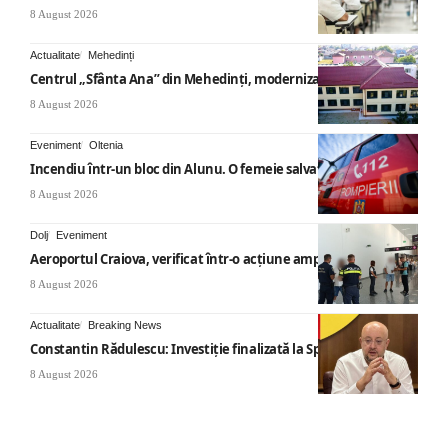
8 August 2026
Actualitate
Mehedinți
Centrul „Sfânta Ana” din Mehedinți, modernizat
8 August 2026
Eveniment
Oltenia
Incendiu într-un bloc din Alunu. O femeie salvată
8 August 2026
Dolj
Eveniment
Aeroportul Craiova, verificat într-o acțiune amplă
8 August 2026
Actualitate
Breaking News
Constantin Rădulescu: Investiție finalizată la Spitalul Mihăești
8 August 2026