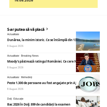
S-ar putea să vă placă
Actualitate
Dunărea, la minim istoric. Ce se întâmplă din 13 august
8 August 2026
Actualitate
Breaking News
Moody’s păstrează ratingul României. Ce cere Nicușor Dan
8 August 2026
Actualitate
Mehedinți
Peste 1.300 de persoane au fost angajate prin AJOFM Mehedinți
8 August 2026
Dolj
Educație
Bac 2026 în Dolj: 899 de candidați la examen