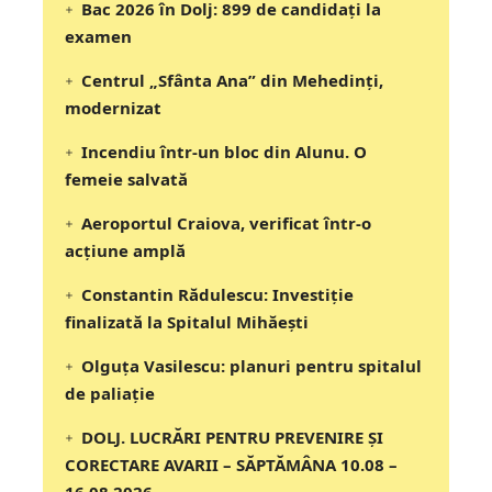
Bac 2026 în Dolj: 899 de candidați la
examen
Centrul „Sfânta Ana” din Mehedinți,
modernizat
Incendiu într-un bloc din Alunu. O
femeie salvată
Aeroportul Craiova, verificat într-o
acțiune amplă
Constantin Rădulescu: Investiție
finalizată la Spitalul Mihăești
Olguța Vasilescu: planuri pentru spitalul
de paliație
DOLJ. LUCRĂRI PENTRU PREVENIRE ȘI
CORECTARE AVARII – SĂPTĂMÂNA 10.08 –
16.08.2026