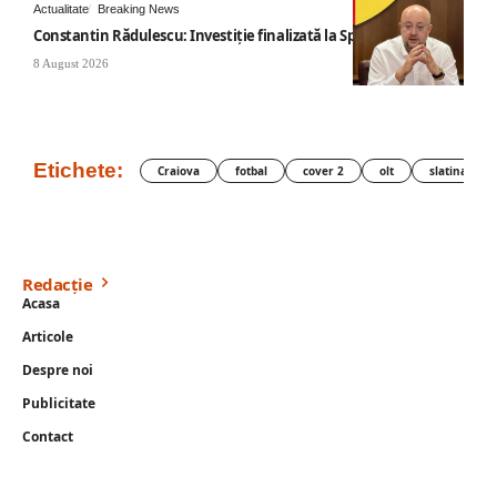
Actualitate
Breaking News
Constantin Rădulescu: Investiție finalizată la Spitalul Mihăești
8 August 2026
Etichete:
Craiova
fotbal
cover 2
olt
slatina
Redacție
Acasa
Articole
Despre noi
Publicitate
Contact