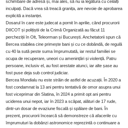
schimbare de adresă și, mai ales, să nu ia legătura cu ceilalți
inculpați. Dacă vrea să treacă granița, are nevoie de aprobarea
explicită a instanței.
Dosarul în care este judecat a pornit în aprilie, când procurorii
DIICOT și polițiștii de la Crimă Organizată au făcut 11
percheziții în Olt, Teleorman și București. Anchetatorii spun că
Bercea stabilea cine primește bani și cu ce dobândă, de regulă
cu 40 la sută peste suma împrumutată, iar restul familiei se
ocupa de recuperare, uneori cu amenințări și violență. Patru
persoane, inclusiv el, au fost arestate atunci, iar alte șase au
fost puse deja sub control judiciar.
Bercea Mondialu nu este străin de astfel de acuzații. În 2020 a
fost condamnat la 13 ani pentru tentativă de omor asupra unui
fost viceprimar din Slatina, în 2024 a primit opt ani pentru
uciderea unui nepot, iar în 2023 a scăpat, alături de 17 rude,
dintr-un dosar de evaziune fiscală și spălare de bani. În
prezent, procurorii încearcă să demonstreze că afacerile cu
împrumuturi la dobânzi astronomice reprezintă o continuare a