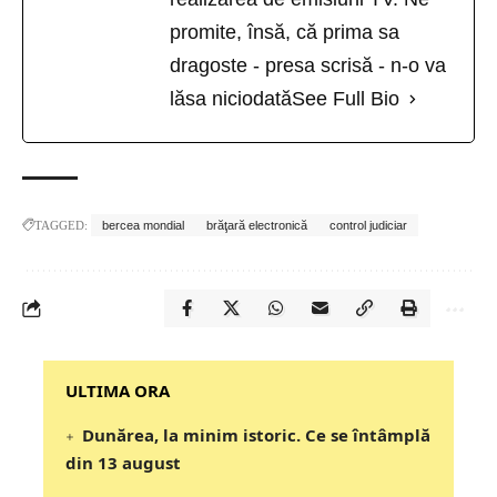
promite, însă, că prima sa
dragoste - presa scrisă - n-o va
lăsa niciodată
See Full Bio
TAGGED:
bercea mondial
brăţară electronică
control judiciar
‎‎‎‎‎‎‎ULTIMA ORA
Dunărea, la minim istoric. Ce se întâmplă
din 13 august