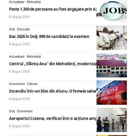
Actualitate
Mehedinți
Peste 1.300 de persoane au fost angajate prin AJOFM Mehedinți
8 August 2026
Dolj
Educație
Bac 2026 în Dolj: 899 de candidați la examen
8 August 2026
Actualitate
Mehedinți
Centrul „Sfânta Ana” din Mehedinți, modernizat
8 August 2026
Eveniment
Oltenia
Incendiu într-un bloc din Alunu. O femeie salvată
8 August 2026
Dolj
Eveniment
Aeroportul Craiova, verificat într-o acțiune amplă
8 August 2026