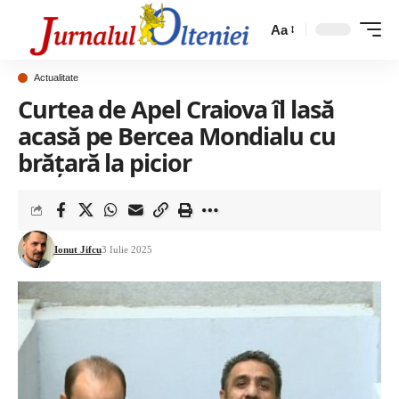
Aa
Actualitate
Curtea de Apel Craiova îl lasă
acasă pe Bercea Mondialu cu
brățară la picior
Ionut Jifcu
3 Iulie 2025