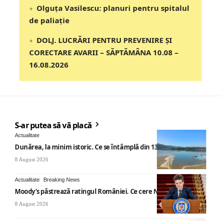
Olguța Vasilescu: planuri pentru spitalul
de paliație
DOLJ. LUCRĂRI PENTRU PREVENIRE ȘI
CORECTARE AVARII – SĂPTĂMÂNA 10.08 –
16.08.2026
S-ar putea să vă placă
Actualitate
Dunărea, la minim istoric. Ce se întâmplă din 13 august
8 August 2026
Actualitate
Breaking News
Moody’s păstrează ratingul României. Ce cere Nicușor Dan
8 August 2026