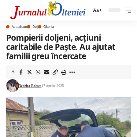
Aa
Actualitate
Dolj
Oltenia
Pompierii doljeni, acțiuni
caritabile de Paște. Au ajutat
familii greu încercate
Nedelea Raluca
17 Aprilie 2025