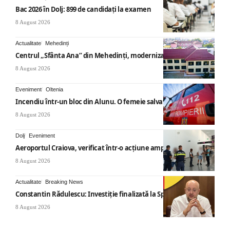
Bac 2026 în Dolj: 899 de candidați la examen
8 August 2026
Actualitate
Mehedinți
Centrul „Sfânta Ana” din Mehedinți, modernizat
8 August 2026
Eveniment
Oltenia
Incendiu într-un bloc din Alunu. O femeie salvată
8 August 2026
Dolj
Eveniment
Aeroportul Craiova, verificat într-o acțiune amplă
8 August 2026
Actualitate
Breaking News
Constantin Rădulescu: Investiție finalizată la Spitalul Mihăești
8 August 2026