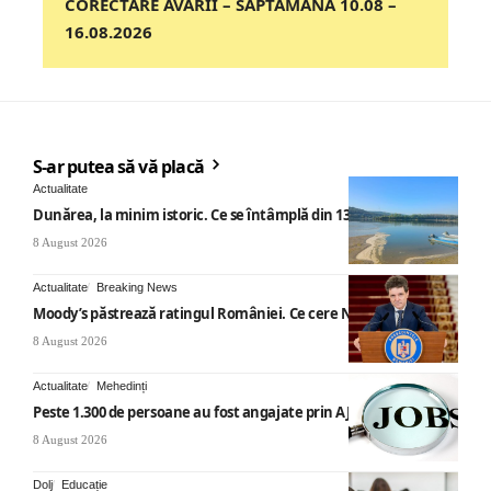
CORECTARE AVARII – SĂPTĂMÂNA 10.08 –
16.08.2026
S-ar putea să vă placă
Actualitate
Dunărea, la minim istoric. Ce se întâmplă din 13 august
8 August 2026
Actualitate
Breaking News
Moody’s păstrează ratingul României. Ce cere Nicușor Dan
8 August 2026
Actualitate
Mehedinți
Peste 1.300 de persoane au fost angajate prin AJOFM Mehedinți
8 August 2026
Dolj
Educație