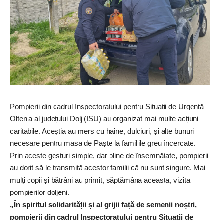
Pompierii din cadrul Inspectoratului pentru Situații de Urgență
Oltenia al județului Dolj (ISU) au organizat mai multe acțiuni
caritabile. Aceștia au mers cu haine, dulciuri, și alte bunuri
necesare pentru masa de Paște la familiile greu încercate.
Prin aceste gesturi simple, dar pline de însemnătate, pompierii
au dorit să le transmită acestor familii că nu sunt singure. Mai
mulți copii și bătrâni au primit, săptămâna aceasta, vizita
pompierilor doljeni.
„În spiritul solidarității și al grijii față de semenii noștri,
pompierii din cadrul Inspectoratului pentru Situații de