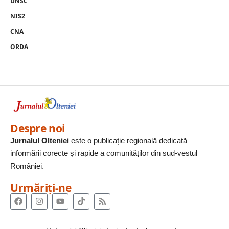
DNSC
NIS2
CNA
ORDA
Despre noi
Jurnalul Olteniei
este o publicație regională dedicată
informării corecte și rapide a comunităților din sud-vestul
României.
Urmăriți-ne