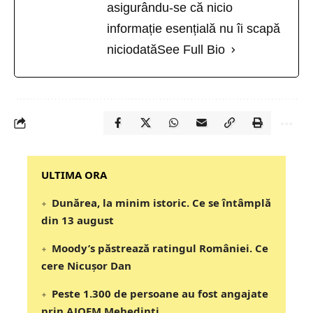
asigurându-se că nicio
informație esențială nu îi scapă
niciodată
See Full Bio
‎‎‎‎‎‎‎ULTIMA ORA
Dunărea, la minim istoric. Ce se întâmplă
din 13 august
Moody’s păstrează ratingul României. Ce
cere Nicușor Dan
Peste 1.300 de persoane au fost angajate
prin AJOFM Mehedinți