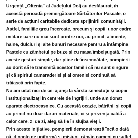
Urgență „Oltenia” al Județului Dolj au desfășurat, în
această perioadă premergătoare Sărbătorilor Pascale, o
serie de acțiuni caritabile dedicate sprijinirii comunității.
Astfel, familiile greu încercate, precum și copiii unor cadre
militare care nu mai sunt printre noi, au primit, alimente,
haine, dulciuri și alte bunuri necesare pentru a întâmpina
Paștele cu zâmbetul pe buze și cu masa îmbelșugată. Prin
aceste gesturi simple, dar pline de însemnătate, pompierii
au dorit să le transmită acestor familii că nu sunt singure
și că spiritul camaraderiei și al omeniei continuă să
trăiască prin fapte.
Nu am uitat nici de cei ajunși la vârsta senectuţii şi copiii
instituţionalizaţi în centrele de îngrijiri, unde am donat
aparate electrocasnice. Cu această ocazie, bătrânii și copii
au primit nu doar daruri materiale, ci și prezența caldă a
celor care, zi de zi, aleg să fie în slujba vieții.
Prin aceste inițiative, pompierii demonstrează încă o dată
că, dincolo de uniformă și misiuni, rămân oameni cu suflet