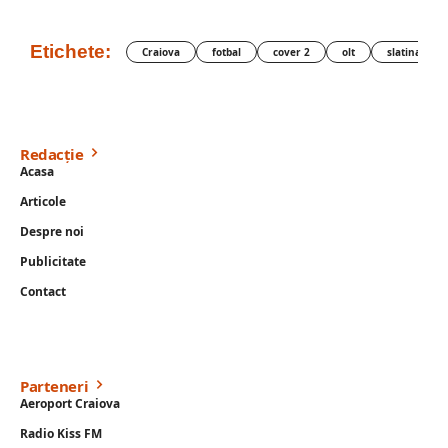
Etichete:
Craiova
fotbal
cover 2
olt
slatina
Redacție
Acasa
Articole
Despre noi
Publicitate
Contact
Parteneri
Aeroport Craiova
Radio Kiss FM