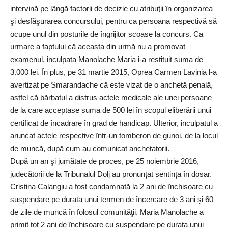
intervină pe lângă factorii de decizie cu atribuţii în organizarea
şi desfăşurarea concursului, pentru ca persoana respectivă să
ocupe unul din posturile de îngrijitor scoase la concurs. Ca
urmare a faptului că aceasta din urmă nu a promovat
examenul, inculpata Manolache Maria i-a restituit suma de
3.000 lei. În plus, pe 31 martie 2015, Oprea Carmen Lavinia l-a
avertizat pe Smarandache că este vizat de o anchetă penală,
astfel că bărbatul a distrus actele medicale ale unei persoane
de la care acceptase suma de 500 lei în scopul eliberării unui
certificat de încadrare în grad de handicap. Ulterior, inculpatul a
aruncat actele respective într-un tomberon de gunoi, de la locul
de muncă, după cum au comunicat anchetatorii.
După un an şi jumătate de proces, pe 25 noiembrie 2016,
judecătorii de la Tribunalul Dolj au pronunţat sentinţa în dosar.
Cristina Calangiu a fost condamnată la 2 ani de închisoare cu
suspendare pe durata unui termen de încercare de 3 ani şi 60
de zile de muncă în folosul comunităţii. Maria Manolache a
primit tot 2 ani de închisoare cu suspendare pe durata unui