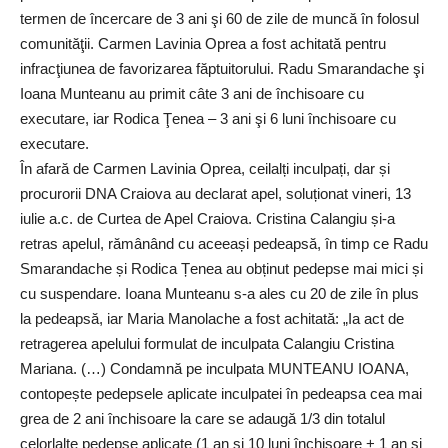
termen de încercare de 3 ani şi 60 de zile de muncă în folosul
comunităţii. Carmen Lavinia Oprea a fost achitată pentru
infracţiunea de favorizarea făptuitorului. Radu Smarandache şi
Ioana Munteanu au primit câte 3 ani de închisoare cu
executare, iar Rodica Ţenea – 3 ani şi 6 luni închisoare cu
executare.
În afară de Carmen Lavinia Oprea, ceilalți inculpați, dar și
procurorii DNA Craiova au declarat apel, soluționat vineri, 13
iulie a.c. de Curtea de Apel Craiova. Cristina Calangiu și-a
retras apelul, rămânând cu aceeași pedeapsă, în timp ce Radu
Smarandache și Rodica Țenea au obținut pedepse mai mici și
cu suspendare. Ioana Munteanu s-a ales cu 20 de zile în plus
la pedeapsă, iar Maria Manolache a fost achitată: „Ia act de
retragerea apelului formulat de inculpata Calangiu Cristina
Mariana. (…) Condamnă pe inculpata MUNTEANU IOANA,
contopește pedepsele aplicate inculpatei în pedeapsa cea mai
grea de 2 ani închisoare la care se adaugă 1/3 din totalul
celorlalte pedepse aplicate (1 an și 10 luni închisoare + 1 an și