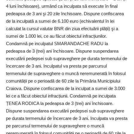
4 luni închisoare), urmând ca inculpata să execute în final
pedeapsa de 3 ani şi 20 zile închisoare. Dispune confiscarea
de la inculpată a sumei de 6.100 euro (echivalentul în lei
calculat la cursul valutar BNR din ziua efectuării plății) şi a
sumei de 1.000 lei, ce au făcut obiectul infracțiunilor.
Condamnă pe inculpatul SMARANDACHE RADU la
pedeapsa de 3 (trei) ani închisoare. Dispune suspendarea
executării pedepsei sub supraveghere pe durata termenului de
încercare de 3 ani. Inculpatul va presta pe parcursul
termenului de supraveghere o muncă neremunerată în folosul
comunității pe o perioadă de 60 zile la Primăria Municipiului
Craiova. Dispune confiscarea de la inculpat a sumei de 3.000
lei ce a făcut obiectul infracțiunii. Condamnă pe inculpata
ȚENEA RODICA la pedeapsa de 3 (trei) ani închisoare.
Dispune suspendarea executării pedepsei sub supraveghere
pe durata termenului de încercare de 3 ani. Inculpata va presta
pe parcursul termenului de supraveghere o muncă
neremunerată în folosul comunității pe o perioadă de 60 zile la