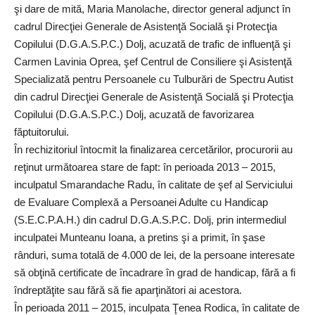
şi dare de mită, Maria Manolache, director general adjunct în
cadrul Direcţiei Generale de Asistenţă Socială şi Protecţia
Copilului (D.G.A.S.P.C.) Dolj, acuzată de trafic de influenţă şi
Carmen Lavinia Oprea, şef Centrul de Consiliere şi Asistenţă
Specializată pentru Persoanele cu Tulburări de Spectru Autist
din cadrul Direcţiei Generale de Asistenţă Socială şi Protecţia
Copilului (D.G.A.S.P.C.) Dolj, acuzată de favorizarea
făptuitorului.
În rechizitoriul întocmit la finalizarea cercetărilor, procurorii au
reţinut următoarea stare de fapt: în perioada 2013 – 2015,
inculpatul Smarandache Radu, în calitate de şef al Serviciului
de Evaluare Complexă a Persoanei Adulte cu Handicap
(S.E.C.P.A.H.) din cadrul D.G.A.S.P.C. Dolj, prin intermediul
inculpatei Munteanu Ioana, a pretins şi a primit, în şase
rânduri, suma totală de 4.000 de lei, de la persoane interesate
să obţină certificate de încadrare în grad de handicap, fără a fi
îndreptăţite sau fără să fie aparţinători ai acestora.
În perioada 2011 – 2015, inculpata Ţenea Rodica, în calitate de