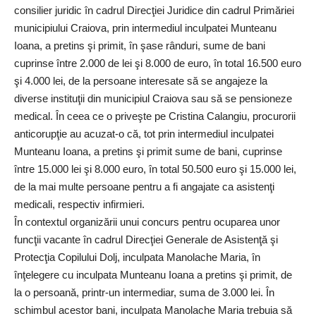
consilier juridic în cadrul Direcţiei Juridice din cadrul Primăriei
municipiului Craiova, prin intermediul inculpatei Munteanu
Ioana, a pretins şi primit, în şase rânduri, sume de bani
cuprinse între 2.000 de lei şi 8.000 de euro, în total 16.500 euro
şi 4.000 lei, de la persoane interesate să se angajeze la
diverse instituţii din municipiul Craiova sau să se pensioneze
medical. În ceea ce o priveşte pe Cristina Calangiu, procurorii
anticorupţie au acuzat-o că, tot prin intermediul inculpatei
Munteanu Ioana, a pretins şi primit sume de bani, cuprinse
între 15.000 lei şi 8.000 euro, în total 50.500 euro şi 15.000 lei,
de la mai multe persoane pentru a fi angajate ca asistenţi
medicali, respectiv infirmieri.
În contextul organizării unui concurs pentru ocuparea unor
funcţii vacante în cadrul Direcţiei Generale de Asistenţă şi
Protecţia Copilului Dolj, inculpata Manolache Maria, în
înţelegere cu inculpata Munteanu Ioana a pretins şi primit, de
la o persoană, printr-un intermediar, suma de 3.000 lei. În
schimbul acestor bani, inculpata Manolache Maria trebuia să