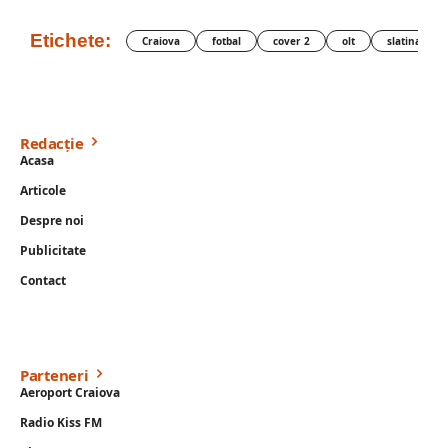
Etichete:
Craiova
fotbal
cover 2
olt
slatina
Redacție
Acasa
Articole
Despre noi
Publicitate
Contact
Parteneri
Aeroport Craiova
Radio Kiss FM