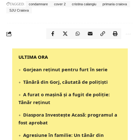
TAGGED:
condamnare
cover 2
cristina calangiu
primaria craiova
SJU Craiova
‎‎‎‎‎‎‎ULTIMA ORA
Gorjean reținut pentru furt în serie
Tânără din Gorj, căutată de polițiști
A furat o mașină și a fugit de poliție:
Tânăr reținut
Diaspora Investește Acasă: programul a
fost aprobat
Agresiune în familie: Un tânăr din