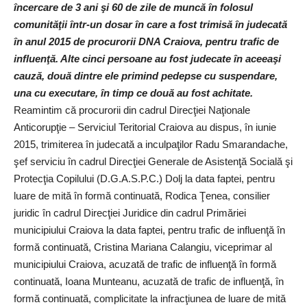
încercare de 3 ani şi 60 de zile de muncă în folosul
comunităţii într-un dosar în care a fost trimisă în judecată
în anul 2015 de procurorii DNA Craiova, pentru trafic de
influenţă. Alte cinci persoane au fost judecate în aceeaşi
cauză, două dintre ele primind pedepse cu suspendare,
una cu executare, în timp ce două au fost achitate.
Reamintim că procurorii din cadrul Direcţiei Naţionale
Anticorupţie – Serviciul Teritorial Craiova au dispus, în iunie
2015, trimiterea în judecată a inculpaţilor Radu Smarandache,
şef serviciu în cadrul Direcţiei Generale de Asistenţă Socială şi
Protecţia Copilului (D.G.A.S.P.C.) Dolj la data faptei, pentru
luare de mită în formă continuată, Rodica Ţenea, consilier
juridic în cadrul Direcţiei Juridice din cadrul Primăriei
municipiului Craiova la data faptei, pentru trafic de influenţă în
formă continuată, Cristina Mariana Calangiu, viceprimar al
municipiului Craiova, acuzată de trafic de influenţă în formă
continuată, Ioana Munteanu, acuzată de trafic de influenţă, în
formă continuată, complicitate la infracţiunea de luare de mită