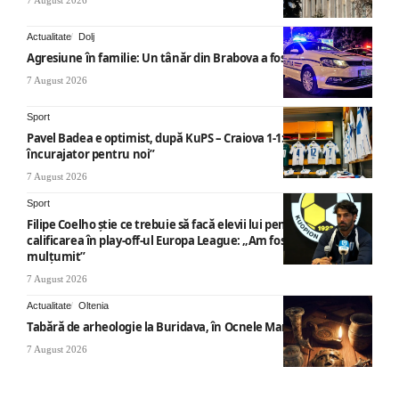
7 August 2026
Actualitate
Dolj
Agresiune în familie: Un tânăr din Brabova a fost arestat
7 August 2026
Sport
Pavel Badea e optimist, după KuPS – Craiova 1-1: „Un rezultat
încurajator pentru noi”
7 August 2026
Sport
Filipe Coelho știe ce trebuie să facă elevii lui pentru a obține
calificarea în play-off-ul Europa League: „Am fost foarte
mulțumit”
7 August 2026
Actualitate
Oltenia
Tabără de arheologie la Buridava, în Ocnele Mari
7 August 2026