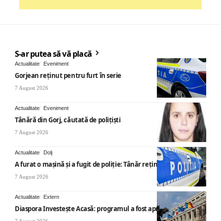
S-ar putea să vă placă
Actualitate
Eveniment
Gorjean reținut pentru furt în serie
7 August 2026
Actualitate
Eveniment
Tânără din Gorj, căutată de polițiști
7 August 2026
Actualitate
Dolj
A furat o mașină și a fugit de poliție: Tânăr reținut
7 August 2026
Actualitate
Extern
Diaspora Investește Acasă: programul a fost aprobat