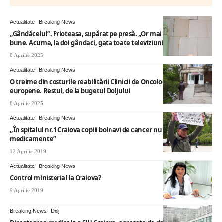
Actualitate
Breaking News
„Gândăcelul”. Prioteasa, supărat pe presă. „Or mai fi şi zone
bune. Acuma, la doi gândaci, gata toate televiziunile încep cu noi”
8 Aprilie 2025
Actualitate
Breaking News
O treime din costurile reabilitării Clinicii de Oncologie, din fonduri
europene. Restul, de la bugetul Doljului
8 Aprilie 2025
Actualitate
Breaking News
„În spitalul nr.1 Craiova copiii bolnavi de cancer nu au
medicamente”
12 Aprilie 2019
Actualitate
Breaking News
Control ministerial la Craiova?
9 Aprilie 2019
Breaking News
Dolj