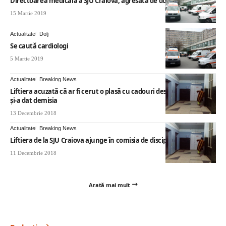
Directoarea medicala a SJU Craiova, agresata de doctorul Riza
15 Martie 2019
Actualitate
Dolj
Se caută cardiologi
5 Martie 2019
Actualitate
Breaking News
Liftiera acuzată că ar fi cerut o plasă cu cadouri destinate copiilor
şi-a dat demisia
13 Decembrie 2018
Actualitate
Breaking News
Liftiera de la SJU Craiova ajunge în comisia de disciplină
11 Decembrie 2018
Arată mai mult