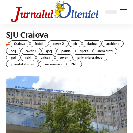
SJU Craiova
#
Craiova
fotbal
cover 2
olt
slatina
accident
dolj
cover 1
gorj
politie
sport
Mehedinti
psd
stiri
valcea
cover
primaria craiova
jurnalulolteniei
coronavirus
PNL