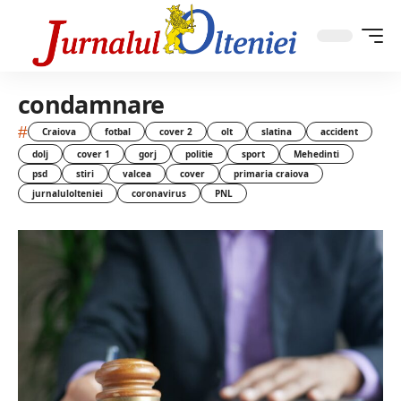
condamnare
#
Craiova
fotbal
cover 2
olt
slatina
accident
dolj
cover 1
gorj
politie
sport
Mehedinti
psd
stiri
valcea
cover
primaria craiova
jurnalulolteniei
coronavirus
PNL