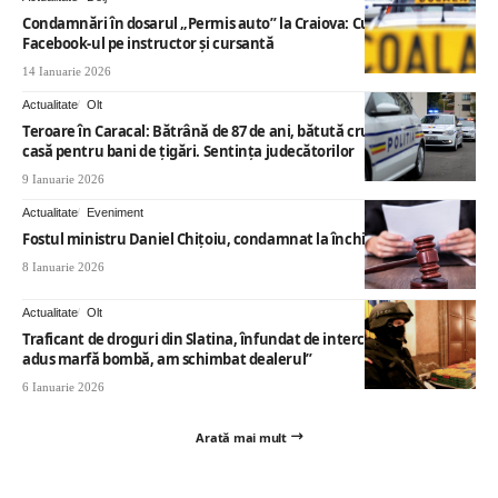
Condamnări în dosarul „Permis auto” la Craiova: Cum i-a dat de gol
Facebook-ul pe instructor și cursantă
14 Ianuarie 2026
Actualitate
Olt
Teroare în Caracal: Bătrână de 87 de ani, bătută crunt în propria
casă pentru bani de țigări. Sentința judecătorilor
9 Ianuarie 2026
Actualitate
Eveniment
Fostul ministru Daniel Chițoiu, condamnat la închisoare
8 Ianuarie 2026
Actualitate
Olt
Traficant de droguri din Slatina, înfundat de interceptări: „Ți-am
adus marfă bombă, am schimbat dealerul”
6 Ianuarie 2026
Arată mai mult