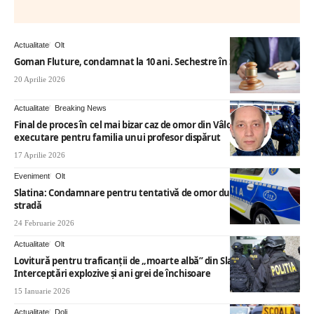
Actualitate
Olt
Goman Fluture, condamnat la 10 ani. Sechestre în Slatina
20 Aprilie 2026
Actualitate
Breaking News
Final de proces în cel mai bizar caz de omor din Vâlcea: Pedeapsă cu
executare pentru familia unui profesor dispărut
17 Aprilie 2026
Eveniment
Olt
Slatina: Condamnare pentru tentativă de omor după lupte de
stradă
24 Februarie 2026
Actualitate
Olt
Lovitură pentru traficanții de „moarte albă” din Slatina:
Interceptări explozive și ani grei de închisoare
15 Ianuarie 2026
Actualitate
Dolj