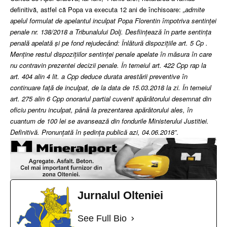
definitivă, astfel că Popa va executa 12 ani de închisoare:
„admite
apelul formulat de apelantul inculpat Popa Florentin împotriva sentinţei
penale nr. 138/2018 a Tribunalului Dolj. Desființează în parte sentinţa
penală apelată și pe fond rejudecând: Înlătură dispozițiile art. 5 Cp .
Menţine restul dispoziţiilor sentinţei penale apelate în măsura în care
nu contravin prezentei decizii penale. În temeiul art. 422 Cpp rap la
art. 404 alin 4 lit. a Cpp deduce durata arestării preventive în
continuare față de inculpat, de la data de 15.03.2018 la zi. În temeiul
art. 275 alin 6 Cpp onorariul partial cuvenit apărătorului desemnat din
oficiu pentru inculpat, până la prezentarea apărătorului ales, în
cuantum de 100 lei se avansează din fondurile Ministerului Justitiei.
Definitivă. Pronunţată în ședinţa publică azi, 04.06.2018”
.
Jurnalul Olteniei
See Full Bio