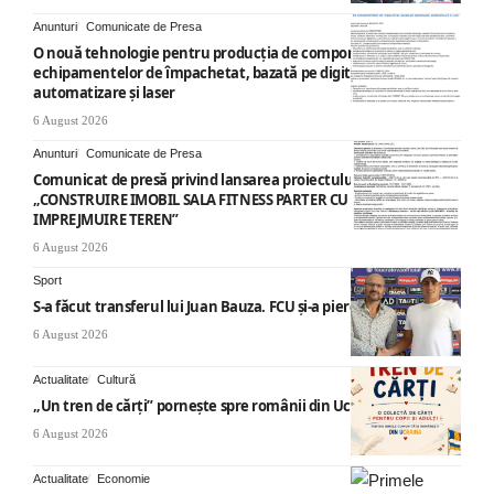
Anunturi
Comunicate de Presa
O nouă tehnologie pentru producția de componente ale
echipamentelor de împachetat, bazată pe digitalizare,
automatizare și laser
6 August 2026
Anunturi
Comunicate de Presa
Comunicat de presă privind lansarea proiectului cu titlul
„CONSTRUIRE IMOBIL SALA FITNESS PARTER CU SUPANTA SI
IMPREJMUIRE TEREN”
6 August 2026
Sport
S-a făcut transferul lui Juan Bauza. FCU și-a pierdut vedeta
6 August 2026
Actualitate
Cultură
„Un tren de cărți” pornește spre românii din Ucraina
6 August 2026
Actualitate
Economie