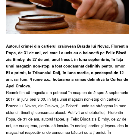
Autorul crimei din cartierul craiovean Brazda lui Novac, Florentin
Popa, de 31 de ani, cel care l-a ucis cu o baionetă pe Felix Bîscă
zis Bimby, de 27 de ani, anul trecut, în luna septembrie, în faţa
unui magazin non-stop, a fost condamnat definitiv pentru omor.
El a primit, la Tribunalul Dolj, în luna martie, o pedeapsă de 12
ani, iar luni, 4 iunie a.c., hotărârea a rămas definitivă la Curtea de
Apel Craiova.
Reamintim că tragedia s-a petrecut în noaptea de 2 spre 3 septembrie
2017, în jurul orei 3.00, în fața unui magazin non-stop din cartierul
Brazda lui Novac, din Craiova, „la Robert”, unde se strângeau în mod
obișnuit tinerii și consumau alcool. Potrivit anchetatorilor, Florentin
Popa, de 31 de ani, autorul faptei, și Felix Bîscă zis Bimby, de 27 de
ani, se cunoșteau, pentru că locuiau în același cartier și ieșeau des la
magazinul respectiv unde consumau băuturi cu alți amici. În