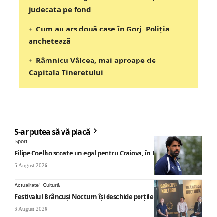
judecata pe fond
Cum au ars două case în Gorj. Poliția
anchetează
Râmnicu Vâlcea, mai aproape de
Capitala Tineretului
S-ar putea să vă placă
Sport
Filipe Coelho scoate un egal pentru Craiova, în Finlanda
6 August 2026
Actualitate
Cultură
Festivalul Brâncuși Nocturn își deschide porțile la Târgu Jiu
6 August 2026