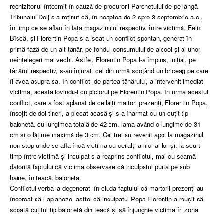
rechizitoriul întocmit în cauză de procurorii Parchetului de pe lângă
Tribunalul Dolj s-a reținut că, în noaptea de 2 spre 3 septembrie a.c.,
în timp ce se aflau în faţa magazinului respectiv, între victimă, Felix
Bîscă, şi Florentin Popa s-a iscat un conflict spontan, generat în
primă fază de un alt tânăr, pe fondul consumului de alcool şi al unor
neînţelegeri mai vechi. Astfel, Florentin Popa l-a împins, iniţial, pe
tânărul respectiv, s-au înjurat, cel din urmă scoţând un briceag pe care
îl avea asupra sa. În conflict, de partea tânărului, a intervenit imediat
victima, acesta lovindu-l cu piciorul pe Florentin Popa. În urma acestui
conflict, care a fost aplanat de ceilalţi martori prezenţi, Florentin Popa,
însoţit de doi tineri, a plecat acasă şi s-a înarmat cu un cuţit tip
baionetă, cu lungimea totală de 42 cm, lama având o lungime de 31
cm şi o lăţime maximă de 3 cm. Cei trei au revenit apoi la magazinul
non-stop unde se afla încă victima cu ceilalţi amici ai lor şi, la scurt
timp între victimă şi inculpat s-a reaprins conflictul, mai cu seamă
datorită faptului că victima observase că inculpatul purta pe sub
haine, în teacă, baioneta.
Conflictul verbal a degenerat, în ciuda faptului că martorii prezenţi au
încercat să-l aplaneze, astfel că inculpatul Popa Florentin a reuşit să
scoată cuţitul tip baionetă din teacă şi să înjunghie victima în zona