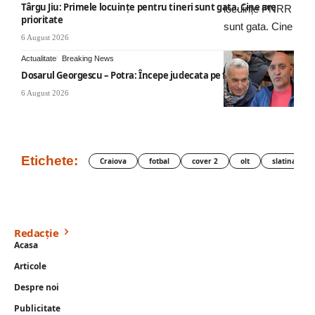
Târgu Jiu: Primele locuințe pentru tineri sunt gata. Cine are
prioritate
6 August 2026
Actualitate
Breaking News
Dosarul Georgescu – Potra: Începe judecata pe fond
6 August 2026
Etichete:
Craiova
fotbal
cover 2
olt
slatina
Redacție
Acasa
Articole
Despre noi
Publicitate