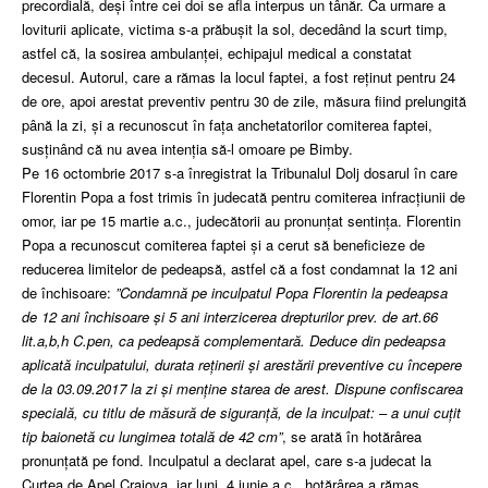
precordială, deşi între cei doi se afla interpus un tânăr. Ca urmare a
loviturii aplicate, victima s-a prăbuşit la sol, decedând la scurt timp,
astfel că, la sosirea ambulanţei, echipajul medical a constatat
decesul. Autorul, care a rămas la locul faptei, a fost reţinut pentru 24
de ore, apoi arestat preventiv pentru 30 de zile, măsura fiind prelungită
până la zi, şi a recunoscut în faţa anchetatorilor comiterea faptei,
susţinând că nu avea intenţia să-l omoare pe Bimby.
Pe 16 octombrie 2017 s-a înregistrat la Tribunalul Dolj dosarul în care
Florentin Popa a fost trimis în judecată pentru comiterea infracțiunii de
omor, iar pe 15 martie a.c., judecătorii au pronunţat sentinţa. Florentin
Popa a recunoscut comiterea faptei şi a cerut să beneficieze de
reducerea limitelor de pedeapsă, astfel că a fost condamnat la 12 ani
de închisoare:
”Condamnă pe inculpatul Popa Florentin la pedeapsa
de 12 ani închisoare şi 5 ani interzicerea drepturilor prev. de art.66
lit.a,b,h C.pen, ca pedeapsă complementară. Deduce din pedeapsa
aplicată inculpatului, durata reţinerii şi arestării preventive cu începere
de la 03.09.2017 la zi şi menţine starea de arest. Dispune confiscarea
specială, cu titlu de măsură de siguranţă, de la inculpat: – a unui cuţit
tip baionetă cu lungimea totală de 42 cm”
, se arată în hotărârea
pronunțată pe fond. Inculpatul a declarat apel, care s-a judecat la
Curtea de Apel Craiova, iar luni, 4 iunie a.c., hotărârea a rămas