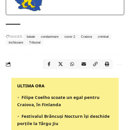
TAGGED:
bataie
condamnare
cover 2
Craiova
criminal
inchisoare
Tribunal
‎‎‎‎‎‎‎ULTIMA ORA
Filipe Coelho scoate un egal pentru
Craiova, în Finlanda
Festivalul Brâncuși Nocturn își deschide
porțile la Târgu Jiu