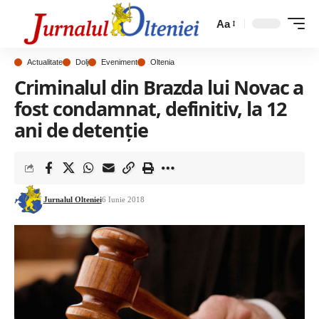
Aa
Actualitate
Dolj
Eveniment
Oltenia
Criminalul din Brazda lui Novac a
fost condamnat, definitiv, la 12
ani de detenție
Jurnalul Olteniei
6 Iunie 2018