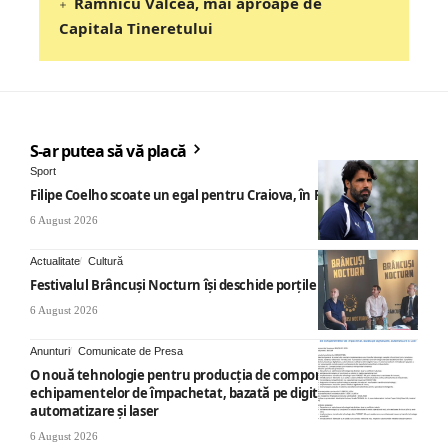
Râmnicu Vâlcea, mai aproape de
Capitala Tineretului
S-ar putea să vă placă
Sport
Filipe Coelho scoate un egal pentru Craiova, în Finlanda
6 August 2026
Actualitate
Cultură
Festivalul Brâncuși Nocturn își deschide porțile la Târgu Jiu
6 August 2026
Anunturi
Comunicate de Presa
O nouă tehnologie pentru producția de componente ale
echipamentelor de împachetat, bazată pe digitalizare,
automatizare și laser
6 August 2026