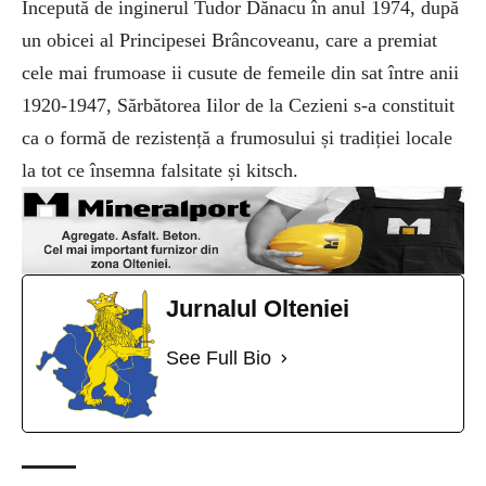
Începută de inginerul Tudor Dănacu în anul 1974, după
un obicei al Principesei Brâncoveanu, care a premiat
cele mai frumoase ii cusute de femeile din sat între anii
1920-1947, Sărbătorea Iilor de la Cezieni s-a constituit
ca o formă de rezistență a frumosului și tradiției locale
la tot ce însemna falsitate și kitsch.
Jurnalul Olteniei
See Full Bio