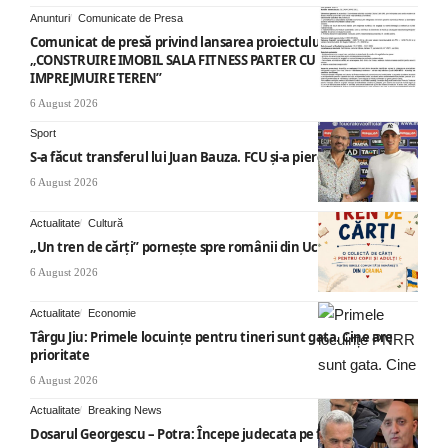
Anunturi
Comunicate de Presa
Comunicat de presă privind lansarea proiectului cu titlul
„CONSTRUIRE IMOBIL SALA FITNESS PARTER CU SUPANTA SI
IMPREJMUIRE TEREN”
6 August 2026
Sport
S-a făcut transferul lui Juan Bauza. FCU și-a pierdut vedeta
6 August 2026
Actualitate
Cultură
„Un tren de cărți” pornește spre românii din Ucraina
6 August 2026
Actualitate
Economie
Târgu Jiu: Primele locuințe pentru tineri sunt gata. Cine are
prioritate
6 August 2026
Actualitate
Breaking News
Dosarul Georgescu – Potra: Începe judecata pe fond