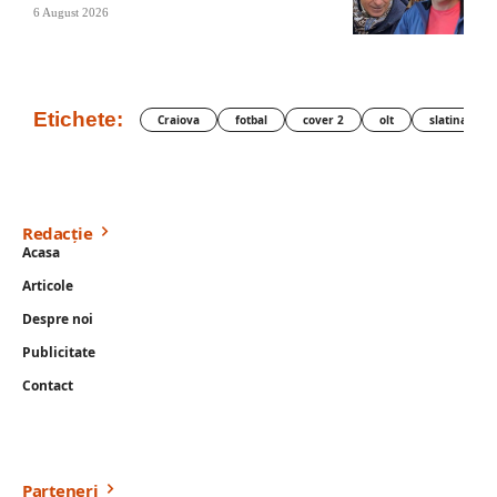
6 August 2026
Etichete:
Craiova
fotbal
cover 2
olt
slatina
Redacție
Acasa
Articole
Despre noi
Publicitate
Contact
Parteneri