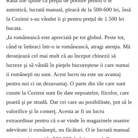
Rada Ilie spune că preţul de pornire pentru o ie
autentică, lucrată manual, pleacă de la 500-600 lei, însă
la Cezieni s-au vândut ii şi pentru preţul de 1.500 lei
bucata.
Ia românească este apreciată pe tot globul. Peste tot,
„
când te îmbraci într-o ie românească, atragi atenţia. Mă
deranjează cel mai mult că au început chinezii să
lucreze şi să vândă în pieţele bucureştene ii care numai
ii româneşti nu sunt. Acest lucru nu este un avantaj
pentru noi ci un dezavantaj. O parte din iile care sunt
cusute la Cezieni sunt fie date nepoatelor, fiicelor, care
poartă şi pe stradă. Dar cei care au posibilitate, pot să le
valorifice şi în comerţ. Acesta ar fi un lucru
extraordinar pentru că s-ar vinde în magazinele noastre
adevărate ii româneşti, nu făcături. O ie lucrată manual