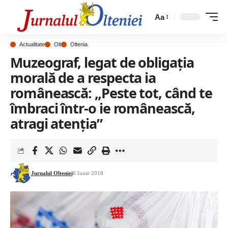
Aa
Actualitate
Olt
Oltenia
Muzeograf, legat de obligația
morală de a respecta ia
românească: „Peste tot, când te
îmbraci într-o ie românească,
atragi atenţia”
Jurnalul Olteniei
6 Iunie 2018