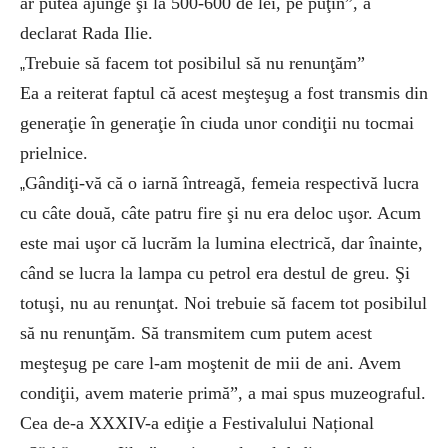
ar putea ajunge şi la 500-600 de lei, pe puţin”, a
declarat Rada Ilie.
Trebuie să facem tot posibilul să nu renunţăm”
„
Ea a reiterat faptul că acest meşteşug a fost transmis din
generaţie în generaţie în ciuda unor condiţii nu tocmai
prielnice.
Gândiţi-vă că o iarnă întreagă, femeia respectivă lucra
„
cu câte două, câte patru fire şi nu era deloc uşor. Acum
este mai uşor că lucrăm la lumina electrică, dar înainte,
când se lucra la lampa cu petrol era destul de greu. Şi
totuşi, nu au renunţat. Noi trebuie să facem tot posibilul
să nu renunţăm. Să transmitem cum putem acest
meşteşug pe care l-am moştenit de mii de ani. Avem
condiţii, avem materie primă”, a mai spus muzeograful.
Cea de-a XXXIV-a ediţie a Festivalului Național