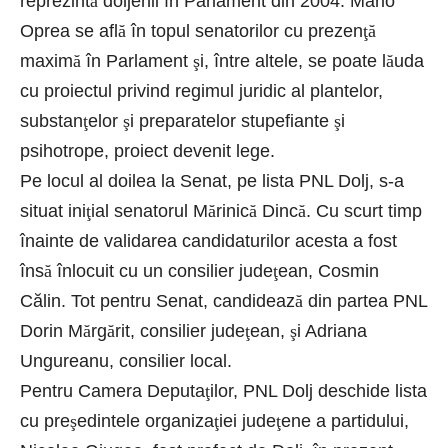
reprezint
ă
doljenii în Parlament din 2004. Mario
Oprea se afl
ă
în topul senatorilor cu prezen
ţă
maxim
ă
în Parlament
ş
i, între altele, se poate l
ă
uda
cu proiectul privind regimul juridic al plantelor,
substan
ţ
elor
ş
i preparatelor stupefiante
ş
i
psihotrope, proiect devenit lege.
Pe locul al doilea la Senat, pe lista PNL Dolj, s-a
situat ini
ţ
ial senatorul M
ă
rinic
ă
Dinc
ă
. Cu scurt timp
înainte de validarea candidaturilor acesta a fost
îns
ă
înlocuit cu un consilier jude
ţ
ean, Cosmin
Călin. Tot pentru Senat, candideaz
ă
din partea PNL
Dorin M
ă
rg
ă
rit, consilier jude
ţ
ean,
ş
i Adriana
Ungureanu, consilier local.
Pentru Camera Deputa
ţ
ilor, PNL Dolj deschide lista
cu pre
ş
edintele organiza
ţ
iei jude
ţ
ene a partidului,