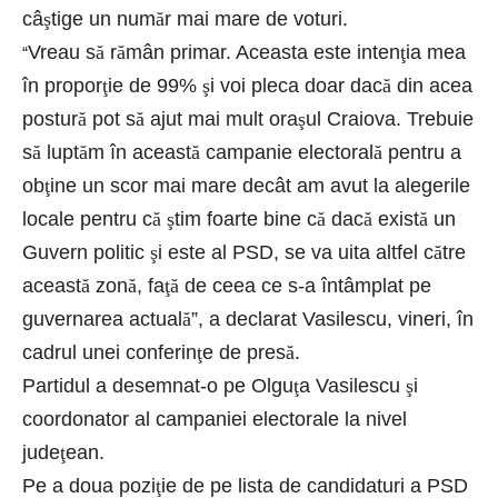
câ
ş
tige un num
ă
r mai mare de voturi.
Vreau s
ă
r
ă
mân primar. Aceasta este inten
ţ
ia mea
“
în propor
ţ
ie de 99%
ş
i voi pleca doar dac
ă
din acea
postur
ă
pot s
ă
ajut mai mult ora
ş
ul Craiova. Trebuie
s
ă
lupt
ă
m în aceast
ă
campanie electoral
ă
pentru a
ob
ţ
ine un scor mai mare decât am avut la alegerile
locale pentru c
ă
ş
tim foarte bine c
ă
dac
ă
exist
ă
un
Guvern politic
ş
i este al PSD, se va uita altfel c
ă
tre
aceast
ă
zon
ă
, fa
ţă
de ceea ce s-a întâmplat pe
guvernarea actual
ă
”, a declarat Vasilescu, vineri, în
cadrul unei conferin
ţ
e de pres
ă
.
Partidul a desemnat-o pe Olgu
ţ
a Vasilescu
ş
i
coordonator al campaniei electorale la nivel
jude
ţ
ean.
Pe a doua pozi
ţ
ie de pe lista de candidaturi a PSD