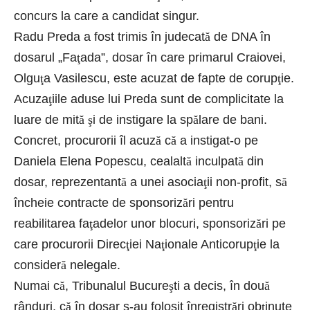
concurs la care a candidat singur.
Radu Preda a fost trimis în judecat
ă
de DNA în
dosarul „Fa
ţ
ada”, dosar în care primarul Craiovei,
Olgu
ţ
a Vasilescu, este acuzat de fapte de corup
ţ
ie.
Acuza
ţ
iile aduse lui Preda sunt de complicitate la
luare de mit
ă
ş
i de instigare la sp
ă
lare de bani.
Concret, procurorii îl acuz
ă
c
ă
a instigat-o pe
Daniela Elena Popescu, cealalt
ă
inculpat
ă
din
dosar, reprezentant
ă
a unei asocia
ţ
ii non-profit, s
ă
încheie contracte de sponsoriz
ă
ri pentru
reabilitarea fa
ţ
adelor unor blocuri, sponsoriz
ă
ri pe
care procurorii Direc
ţ
iei Na
ţ
ionale Anticorup
ţ
ie la
consider
ă
nelegale.
Numai c
ă
, Tribunalul Bucure
ş
ti a decis, în dou
ă
rânduri, c
ă
în dosar s-au folosit înregistr
ă
ri ob
ţ
inute