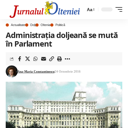
Aa
Actualitate
Dolj
Oltenia
Politică
Administraţia doljeană se mută
în Parlament
Ana-Maria Constantinescu
24 Octombrie 2016