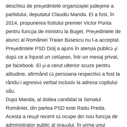
deschis
ă
de pre
ş
edintele organiza
ţ
iei jude
ţ
ene a
partidului, deputatul Claudiu Manda. El a fost, în
2014, propunerea fostului premier Victor Ponta
pentru func
ţ
ia de ministru la Buget. Pre
ş
edintele de
atunci al României Traian B
ă
sescu nu l-a acceptat.
Pre
ş
edintele PSD Dolj a ajuns în aten
ţ
ia public
ă
ş
i
dup
ă
ce a înjurat un cet
ăţ
ean, într-un mesaj privat,
pe facebook. El
ş
i-a cerut ulterior scuze pentru
atitudine, afirmând c
ă
persoana respectiv
ă
a fost la
rându-i agresiv
ă
verbal inclusiv la adresa copilului
său.
Dup
ă
Manda, al doilea candidat la Senatul
României, din partea PSD este Radu Preda.
Acesta a reu
ş
it recent s
ă
ocupe din nou func
ţ
ia de
administrator public al ora
ş
ului, în urma unui