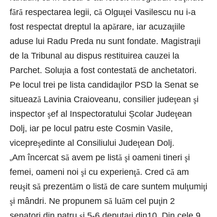
f
ă
r
ă
respectarea legii, c
ă
Olgu
ţ
ei Vasilescu nu i-a
fost respectat dreptul la ap
ă
rare, iar acuza
ţ
iile
aduse lui Radu Preda nu sunt fondate. Magistra
ţ
ii
de la Tribunal au dispus restituirea cauzei la
Parchet. Solu
ţ
ia a fost contestat
ă
de anchetatori.
Pe locul trei pe lista candida
ţ
ilor PSD la Senat se
situeaz
ă
Lavinia Craioveanu, consilier jude
ţ
ean
ş
i
inspector
ş
ef al Inspectoratului Școlar Jude
ţ
ean
Dolj, iar pe locul patru este Cosmin Vasile,
vicepre
ş
edinte al Consiliului Jude
ţ
ean Dolj.
Am încercat s
ă
avem pe list
ă
ş
i oameni tineri
ş
i
„
femei, oameni noi
ş
i cu experien
ţă
. Cred c
ă
am
reu
ş
it s
ă
prezent
ă
m o list
ă
de care suntem mul
ţ
umi
ţ
i
ş
i mândri. Ne propunem s
ă
lu
ă
m cel pu
ţ
in 2
senatori din patru
ş
i 5-6 deputa
ţ
i din10. Din cele 9