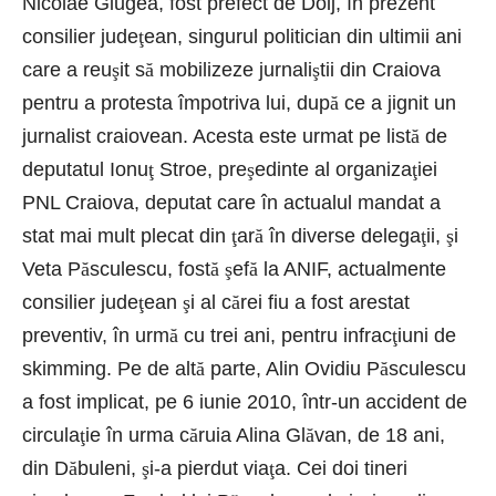
Nicolae Giugea, fost prefect de Dolj, în prezent
consilier jude
ţ
ean, singurul politician din ultimii ani
care a reu
ş
it s
ă
mobilizeze jurnali
ş
tii din Craiova
pentru a protesta împotriva lui, dup
ă
ce a jignit un
jurnalist craiovean. Acesta este urmat pe list
ă
de
deputatul Ionu
ţ
Stroe, pre
ş
edinte al organiza
ţ
iei
PNL Craiova, deputat care în actualul mandat a
stat mai mult plecat din
ţ
ar
ă
în diverse delega
ţ
ii,
ş
i
Veta P
ă
sculescu, fost
ă
ş
ef
ă
la ANIF, actualmente
consilier jude
ţ
ean
ş
i al c
ă
rei fiu a fost arestat
preventiv, în urm
ă
cu trei ani, pentru infrac
ţ
iuni de
skimming. Pe de alt
ă
parte, Alin Ovidiu P
ă
sculescu
a fost implicat, pe 6 iunie 2010, într-un accident de
circula
ţ
ie în urma c
ă
ruia Alina Gl
ă
van, de 18 ani,
din D
ă
buleni,
ş
i-a pierdut via
ţ
a. Cei doi tineri