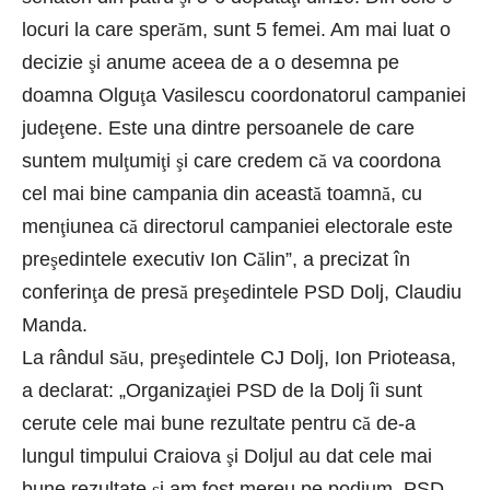
locuri la care sper
ă
m, sunt 5 femei. Am mai luat o
decizie
ş
i anume aceea de a o desemna pe
doamna Olgu
ţ
a Vasilescu coordonatorul campaniei
jude
ţ
ene. Este una dintre persoanele de care
suntem mul
ţ
umi
ţ
i
ş
i care credem c
ă
va coordona
cel mai bine campania din aceast
ă
toamn
ă
, cu
men
ţ
iunea c
ă
directorul campaniei electorale este
pre
ş
edintele executiv Ion C
ă
lin”, a precizat în
conferin
ţ
a de pres
ă
pre
ş
edintele PSD Dolj, Claudiu
Manda.
La rândul s
ă
u, pre
ş
edintele CJ Dolj, Ion Prioteasa,
a declarat: „Organiza
ţ
iei PSD de la Dolj îi sunt
cerute cele mai bune rezultate pentru c
ă
de-a
lungul timpului Craiova
ş
i Doljul au dat cele mai
bune rezultate
ş
i am fost mereu pe podium. PSD