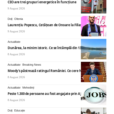
CEO are trei grupuri energetice în funcțiune
9 August 2026
Dolj
Oltenia
Laurențiu Popescu, Cetățean de Onoare la Filiași
9 August 2026
Actualitate
Dunărea, la minim istoric. Ce se întâmplă din 13 august
8 August 2026
Actualitate
Breaking News
Moody’s păstrează ratingul României. Ce cere Nicușor Dan
8 August 2026
Actualitate
Mehedinți
Peste 1.300 de persoane au fost angajate prin AJOFM Mehedinți
8 August 2026
Dolj
Educație