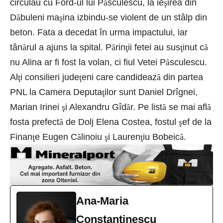
circulau cu Ford-ul lui P
ă
sculescu, la ie
ş
irea din
D
ă
buleni ma
ş
ina izbindu-se violent de un stâlp din
beton. Fata a decedat în urma impactului, iar
tân
ă
rul a ajuns la spital. P
ă
rin
ţ
ii fetei au sus
ţ
inut c
ă
nu Alina ar fi fost la volan, ci fiul Vetei P
ă
sculescu.
Al
ţ
i consilieri jude
ţ
eni care candideaz
ă
din partea
PNL la Camera Deputa
ţ
ilor sunt Daniel Drîgnei,
Marian Irinei
ş
i Alexandru Gîd
ă
r. Pe list
ă
se mai afl
ă
fosta prefect
ă
de Dolj Elena Costea, fostul
ş
ef de la
Finan
ţ
e Eugen C
ă
linoiu
ş
i Lauren
ţ
iu Bobeic
ă
.
Ana-Maria
Constantinescu