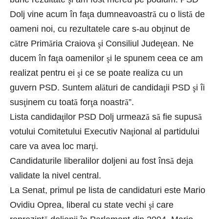
Dolj vine acum în fa
ţ
a dumneavoastr
ă
cu o list
ă
de
oameni noi, cu rezultatele care s-au ob
ţ
inut de
c
ă
tre Prim
ă
ria Craiova
ş
i Consiliul Jude
ţ
ean. Ne
ducem în fa
ţ
a oamenilor
ş
i le spunem ceea ce am
realizat pentru ei
ş
i ce se poate realiza cu un
guvern PSD. Suntem al
ă
turi de candida
ţ
ii PSD
ş
i îi
sus
ţ
inem cu toat
ă
for
ţ
a noastr
ă
”.
Lista candida
ţ
ilor PSD Dolj urmeaz
ă
s
ă
fie supus
ă
votului Comitetului Executiv Na
ţ
ional al partidului
care va avea loc mar
ţ
i.
Candidaturile liberalilor doljeni au fost îns
ă
deja
validate la nivel central.
La Senat, primul pe lista de candidaturi este Mario
Ovidiu Oprea, liberal cu state vechi
ş
i care