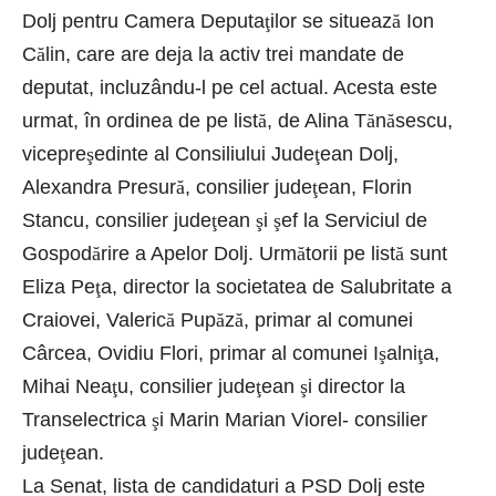
Dolj pentru Camera Deputa
ţ
ilor se situeaz
ă
Ion
C
ă
lin, care are deja la activ trei mandate de
deputat, incluzându-l pe cel actual. Acesta este
urmat, în ordinea de pe list
ă
, de Alina T
ă
n
ă
sescu,
vicepre
ş
edinte al Consiliului Jude
ţ
ean Dolj,
Alexandra Presur
ă
, consilier jude
ţ
ean, Florin
Stancu, consilier jude
ţ
ean
ş
i
ş
ef la Serviciul de
Gospod
ă
rire a Apelor Dolj. Urm
ă
torii pe list
ă
sunt
Eliza Pe
ţ
a, director la societatea de Salubritate a
Craiovei, Valeric
ă
Pup
ă
z
ă
, primar al comunei
Cârcea, Ovidiu Flori, primar al comunei I
ş
alni
ţ
a,
Mihai Nea
ţ
u, consilier jude
ţ
ean
ş
i director la
Transelectrica
ş
i Marin Marian Viorel- consilier
jude
ţ
ean.
La Senat, lista de candidaturi a PSD Dolj este