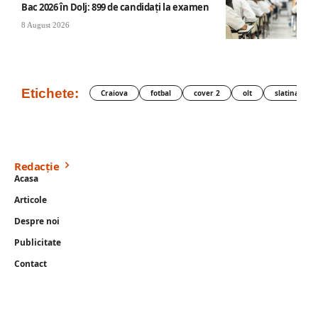
Bac 2026 în Dolj: 899 de candidați la examen
8 August 2026
Etichete:
Craiova
fotbal
cover 2
olt
slatina
Redacție
Acasa
Articole
Despre noi
Publicitate
Contact