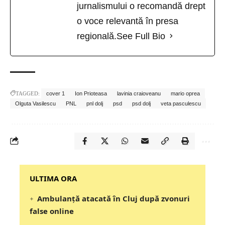
jurnalismului o recomandă drept
o voce relevantă în presa
regională.
See Full Bio
TAGGED:
cover 1
Ion Prioteasa
lavinia craioveanu
mario oprea
Olguta Vasilescu
PNL
pnl dolj
psd
psd dolj
veta pasculescu
‎‎‎‎‎‎‎ULTIMA ORA
Ambulanță atacată în Cluj după zvonuri
false online