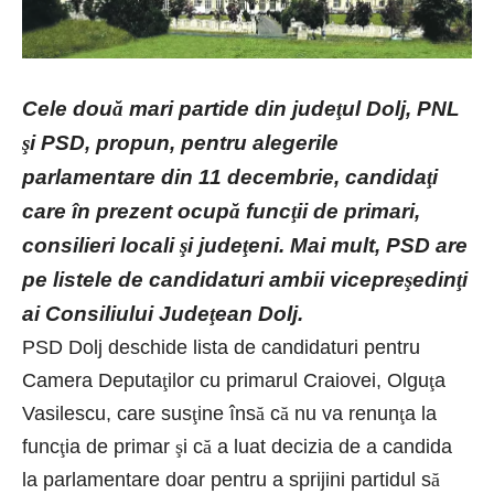
Cele dou
ă
mari partide din jude
ţ
ul Dolj, PNL
ş
i PSD, propun, pentru alegerile
parlamentare din 11 decembrie, candida
ţ
i
care în prezent ocup
ă
func
ţ
ii de primari,
consilieri locali
ş
i jude
ţ
eni. Mai mult, PSD are
pe listele de candidaturi ambii vicepre
ş
edin
ţ
i
ai Consiliului Jude
ţ
ean Dolj.
PSD Dolj deschide lista de candidaturi pentru
Camera Deputa
ţ
ilor cu primarul Craiovei, Olgu
ţ
a
Vasilescu, care sus
ţ
ine îns
ă
c
ă
nu va renun
ţ
a la
func
ţ
ia de primar
ş
i c
ă
a luat decizia de a candida
la parlamentare doar pentru a sprijini partidul s
ă