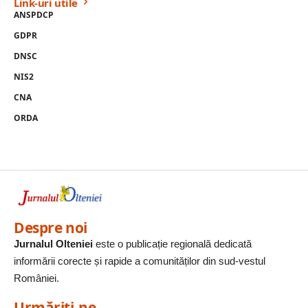
Link-uri utile
ANSPDCP
GDPR
DNSC
NIS2
CNA
ORDA
Despre noi
Jurnalul Olteniei
este o publicație regională dedicată
informării corecte și rapide a comunităților din sud-vestul
României.
Urmăriți-ne