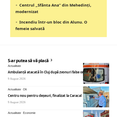
Centrul „Sfânta Ana” din Mehedinți,
modernizat
Incendiu într-un bloc din Alunu. O
femeie salvată
S-ar putea să vă placă
Actualitate
Ambulanță atacată în Cluj după zvonuri false online
9 August 2026
Actualitate
Olt
Centru nou pentru deșeuri, finalizat la Caracal
9 August 2026
Actualitate
Economie