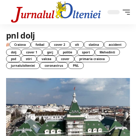
pnl dolj
#
Craiova
fotbal
cover 2
olt
slatina
accident
dolj
cover 1
gorj
politie
sport
Mehedinti
psd
stiri
valcea
cover
primaria craiova
jurnalulolteniei
coronavirus
PNL