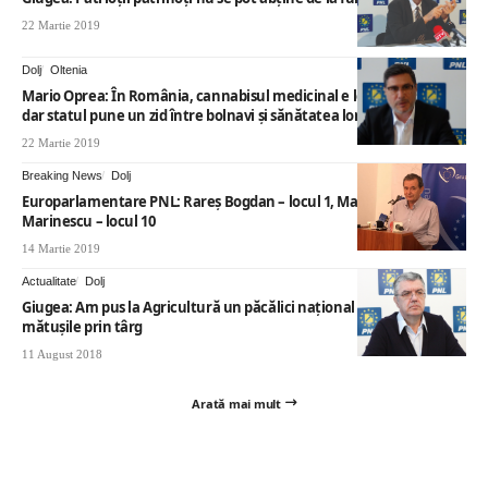
22 Martie 2019
Dolj
Oltenia
Mario Oprea: În România, cannabisul medicinal e legal din 2013,
dar statul pune un zid între bolnavi şi sănătatea lor
22 Martie 2019
Breaking News
Dolj
Europarlamentare PNL: Rareş Bogdan – locul 1, Marian Jean
Marinescu – locul 10
14 Martie 2019
Actualitate
Dolj
Giugea: Am pus la Agricultură un păcălici național care pupă toate
mătușile prin târg
11 August 2018
Arată mai mult