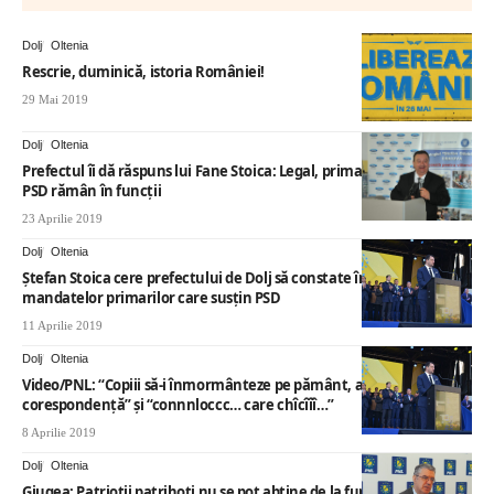
Dolj
Oltenia
Rescrie, duminică, istoria României!
29 Mai 2019
Dolj
Oltenia
Prefectul îi dă răspuns lui Fane Stoica: Legal, primarii care susţin
PSD rămân în funcţii
23 Aprilie 2019
Dolj
Oltenia
Ştefan Stoica cere prefectului de Dolj să constate încetarea
mandatelor primarilor care susţin PSD
11 Aprilie 2019
Dolj
Oltenia
Video/PNL: “Copiii să-i înmormânteze pe pământ, aici, și nu prin
corespondență” şi “connnloccc… care chîcîîî…”
8 Aprilie 2019
Dolj
Oltenia
Giugea: Patrioţii patrihoţi nu se pot abţine de la furat