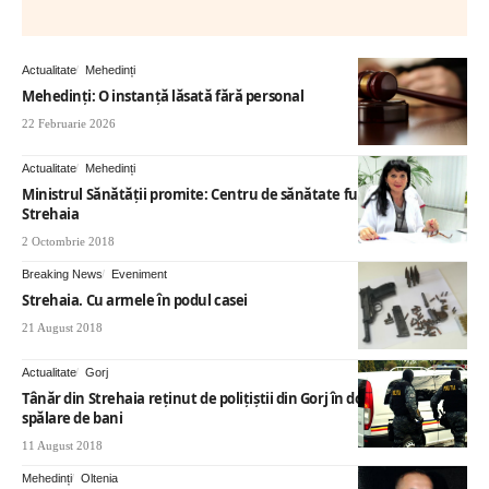
Actualitate
Mehedinți
Mehedinţi: O instanță lăsată fără personal
22 Februarie 2026
Actualitate
Mehedinți
Ministrul Sănătăţii promite: Centru de sănătate funcţional, în
Strehaia
2 Octombrie 2018
Breaking News
Eveniment
Strehaia. Cu armele în podul casei
21 August 2018
Actualitate
Gorj
Tânăr din Strehaia reținut de polițiștii din Gorj în dosarul de
spălare de bani
11 August 2018
Mehedinți
Oltenia