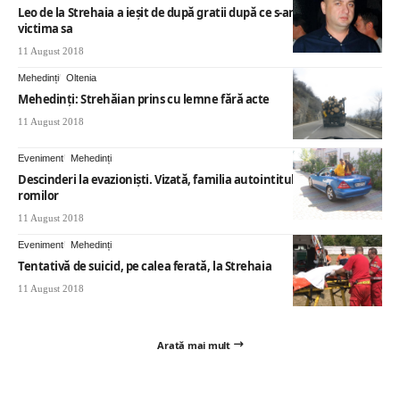
Leo de la Strehaia a ieşit de după gratii după ce s-ar fi împăcat cu
victima sa
11 August 2018
Mehedinți
Oltenia
Mehedinți: Strehăian prins cu lemne fără acte
11 August 2018
Eveniment
Mehedinți
Descinderi la evazioniști. Vizată, familia autointitulatului rege al
romilor
11 August 2018
Eveniment
Mehedinți
Tentativă de suicid, pe calea ferată, la Strehaia
11 August 2018
Arată mai mult