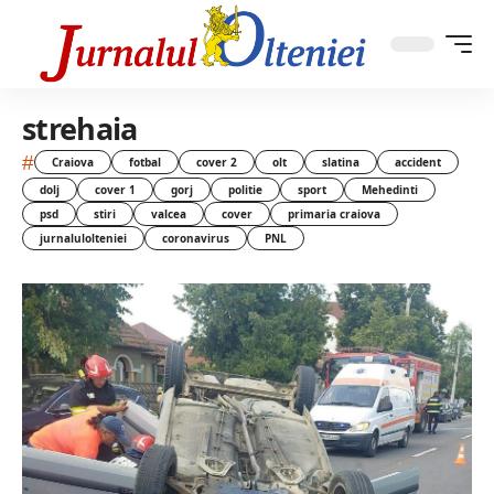
strehaia
#
Craiova
fotbal
cover 2
olt
slatina
accident
dolj
cover 1
gorj
politie
sport
Mehedinti
psd
stiri
valcea
cover
primaria craiova
jurnalulolteniei
coronavirus
PNL