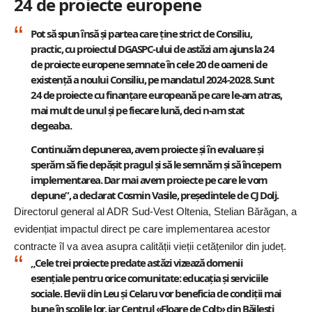
24 de proiecte europene
Pot să spun însă și partea care ține strict de Consiliu,
practic, cu proiectul DGASPC-ului de astăzi am ajuns la 24
de proiecte europene semnate în cele 20 de oameni de
existență a noului Consiliu, pe mandatul 2024-2028. Sunt
24 de proiecte cu finanțare europeană pe care le-am atras,
mai mult de unul și pe fiecare lună, deci n-am stat
degeaba.
Continuăm depunerea, avem proiecte și în evaluare și
sperăm să fie depășit pragul și să le semnăm și să începem
implementarea. Dar mai avem proiecte pe care le vom
depune”, a declarat Cosmin Vasile, președintele de CJ Dolj.
Directorul general al ADR Sud-Vest Oltenia, Stelian Bărăgan, a
evidențiat impactul direct pe care implementarea acestor
contracte îl va avea asupra calității vieții cetățenilor din județ.
„Cele trei proiecte predate astăzi vizează domenii
esențiale pentru orice comunitate: educația și serviciile
sociale. Elevii din Leu și Celaru vor beneficia de condiții mai
bune în școlile lor, iar Centrul «Floare de Colț» din Băilești