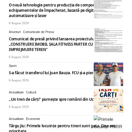
O nouă tehnologie pentru producția de componente ale
echipamentelor de împachetat, bazată pe digitalizare,
automatizare și laser
6 August 2026
Anunturi
Comunicate de Presa
Comunicat de presă privind lansarea proiectului cu titlul
„CONSTRUIRE IMOBIL SALA FITNESS PARTER CU SUPANTA SI
IMPREJMUIRE TEREN”
6 August 2026
Sport
S-a făcut transferul lui Juan Bauza. FCU și-a pierdut vedeta
6 August 2026
Actualitate
Cultură
„Un tren de cărți” pornește spre românii din Ucraina
6 August 2026
Actualitate
Economie
Târgu Jiu: Primele locuințe pentru tineri sunt gata. Cine are
prioritate