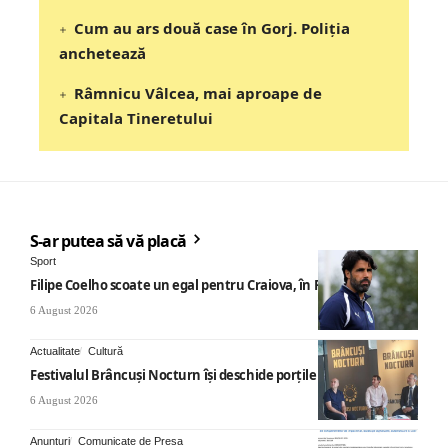
Cum au ars două case în Gorj. Poliția
anchetează
Râmnicu Vâlcea, mai aproape de
Capitala Tineretului
S-ar putea să vă placă
Sport
Filipe Coelho scoate un egal pentru Craiova, în Finlanda
6 August 2026
Actualitate
Cultură
Festivalul Brâncuși Nocturn își deschide porțile la Târgu Jiu
6 August 2026
Anunturi
Comunicate de Presa