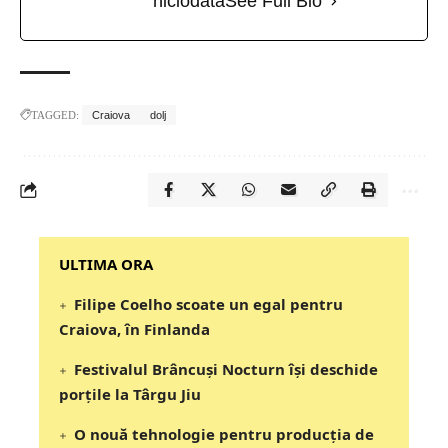
niciodată
See Full Bio
TAGGED:
Craiova
dolj
‎‎‎‎‎‎‎ULTIMA ORA
Filipe Coelho scoate un egal pentru
Craiova, în Finlanda
Festivalul Brâncuși Nocturn își deschide
porțile la Târgu Jiu
O nouă tehnologie pentru producția de