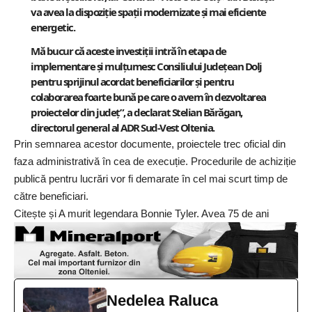
va avea la dispoziție spații modernizate și mai eficiente
energetic.
Mă bucur că aceste investiții intră în etapa de
implementare și mulțumesc Consiliului Județean Dolj
pentru sprijinul acordat beneficiarilor și pentru
colaborarea foarte bună pe care o avem în dezvoltarea
proiectelor din județ”, a declarat Stelian Bărăgan,
directorul general al ADR Sud-Vest Oltenia.
Prin semnarea acestor documente, proiectele trec oficial din
faza administrativă în cea de execuție. Procedurile de achiziție
publică pentru lucrări vor fi demarate în cel mai scurt timp de
către beneficiari.
Citește și
A murit legendara Bonnie Tyler. Avea 75 de ani
Nedelea Raluca