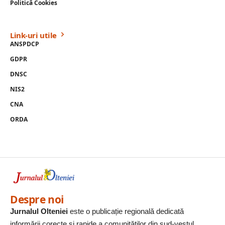
Politică Cookies
Link-uri utile
ANSPDCP
GDPR
DNSC
NIS2
CNA
ORDA
Despre noi
Jurnalul Olteniei
este o publicație regională dedicată
informării corecte și rapide a comunităților din sud-vestul