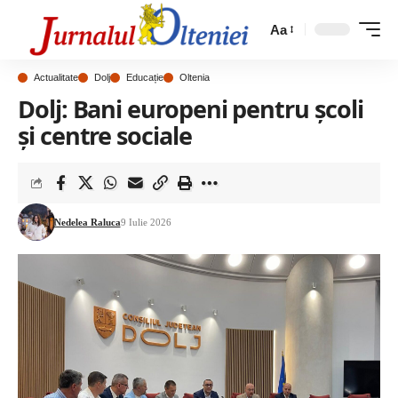
Aa
Actualitate
Dolj
Educație
Oltenia
Dolj: Bani europeni pentru școli
și centre sociale
Nedelea Raluca
9 Iulie 2026