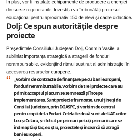
În plus, vor fi instalate echipamente de producere a energiei
din surse regenerabile. Investiția va îmbunătăți procesul
educațional pentru aproximativ 150 de elevi și cadre didactice.
Dolj: Ce spun autoritățile despre
proiecte
Președintele Consiliului Județean Dolj, Cosmin Vasile, a
subliniat importanța strategică a atragerii de fonduri
nerambursabile, evidențiind ritmul susținut al administrației în
accesarea resurselor europene.
„Vorbim de contracte de finanțare pe cu bani europeni,
fonduri nerambursabile. Vorbim de trei proiecte care au
primit acceptul și acum se semnează și începe
implementarea. Sunt proiecte frumoase, unul ține și de
Consiliul Județean, prin DGASPC, și vorbim de centrul
pentru copii de la Podari. Celelalte două sunt ale UAT-urilor
Leu și Celaru, și-i felicit pe primari pe toți primarii care se
îndreaptă și fac, eu știu, proiectele și încearcă să atragă
bani europeni.