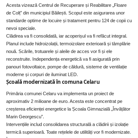
Acesta vizează Centrul de Recuperare și Reabilitare „Floare
de Colț” din municipiul Băilești. Scopul este asigurarea unor
standarde optime de locuire și tratament pentru 124 de copii cu
nevoi speciale.
Clădirea va fi consolidată, iar acoperișul va fi refăcut integral.
Planul include hidroizolații, termoizolare exterioară și tâmplărie
nouă. Scările, trotuarele și aleile de acces vor fi și ele
reconstruite. Independența energetică va fi asigurată prin
panouri fotovoltaice, pompe de căldură, sisteme de ventilație
moderne și corpuri de iluminat LED.
Școală modernizată în comuna Celaru
Primăria comunei Celaru va implementa un proiect de
aproximativ 2 milioane de euro. Acesta este concentrat pe
creșterea eficienței energetice la Școala Gimnazială „Învățător
Marin Georgescu”.
Intervențiile includ consolidarea structurală a clădirii și izolație
termică superioară. Toate rețelele de utilități vor fi modernizate.