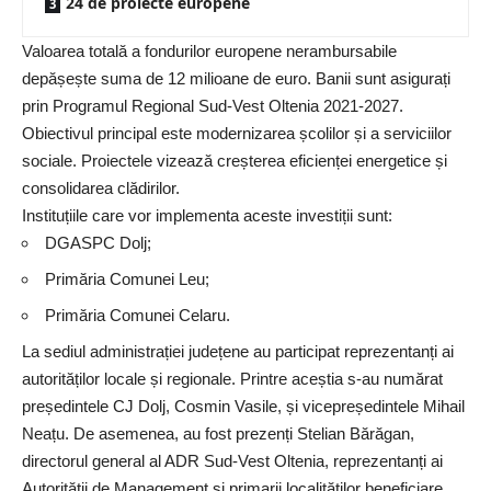
24 de proiecte europene
Valoarea totală a fondurilor europene nerambursabile
depășește suma de 12 milioane de euro. Banii sunt asigurați
prin Programul Regional Sud-Vest Oltenia 2021-2027.
Obiectivul principal este modernizarea școlilor și a serviciilor
sociale. Proiectele vizează creșterea eficienței energetice și
consolidarea clădirilor.
Instituțiile care vor implementa aceste investiții sunt:
DGASPC Dolj;
Primăria Comunei Leu;
Primăria Comunei Celaru.
La sediul administrației județene au participat reprezentanți ai
autorităților locale și regionale. Printre aceștia s-au numărat
președintele CJ Dolj, Cosmin Vasile, și vicepreședintele Mihail
Neațu. De asemenea, au fost prezenți Stelian Bărăgan,
directorul general al ADR Sud-Vest Oltenia, reprezentanți ai
Autorității de Management și primarii localităților beneficiare.