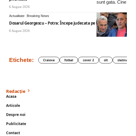
6 August 2026
Actualitate
Breaking News
Dosarul Georgescu – Potra: Începe judecata pe fond
6 August 2026
Etichete:
Craiova
fotbal
cover 2
olt
slatina
Redacție
Acasa
Articole
Despre noi
Publicitate
Contact