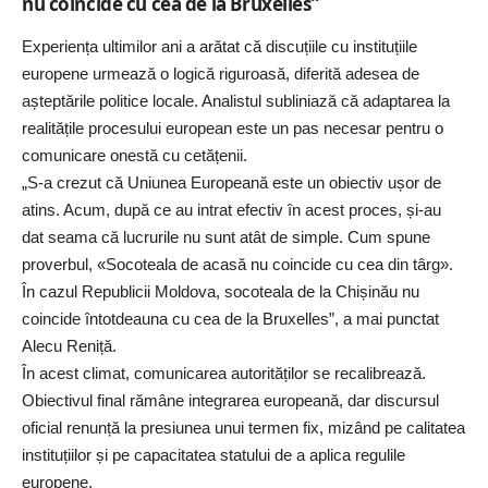
nu coincide cu cea de la Bruxelles”
Experiența ultimilor ani a arătat că discuțiile cu instituțiile
europene urmează o logică riguroasă, diferită adesea de
așteptările politice locale. Analistul subliniază că adaptarea la
realitățile procesului european este un pas necesar pentru o
comunicare onestă cu cetățenii.
„S-a crezut că Uniunea Europeană este un obiectiv ușor de
atins. Acum, după ce au intrat efectiv în acest proces, și-au
dat seama că lucrurile nu sunt atât de simple. Cum spune
proverbul, «Socoteala de acasă nu coincide cu cea din târg».
În cazul Republicii Moldova, socoteala de la Chișinău nu
coincide întotdeauna cu cea de la Bruxelles”, a mai punctat
Alecu Reniță.
În acest climat, comunicarea autorităților se recalibrează.
Obiectivul final rămâne integrarea europeană, dar discursul
oficial renunță la presiunea unui termen fix, mizând pe calitatea
instituțiilor și pe capacitatea statului de a aplica regulile
europene.