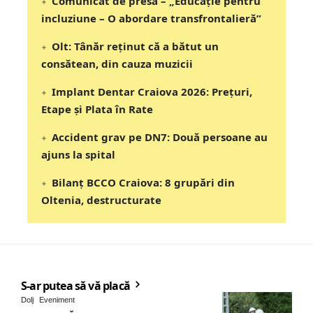
Comunicat de presă – „Educație pentru
incluziune – O abordare transfrontalieră”
Olt: Tânăr reţinut că a bătut un
consătean, din cauza muzicii
Implant Dentar Craiova 2026: Preţuri,
Etape şi Plata în Rate
Accident grav pe DN7: Două persoane au
ajuns la spital
Bilanț BCCO Craiova: 8 grupări din
Oltenia, destructurate
S-ar putea să vă placă
Dolj
Eveniment