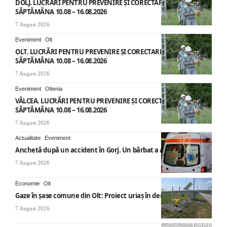
DOLJ. LUCRĂRI PENTRU PREVENIRE ȘI CORECTARE AVARII –
SĂPTĂMÂNA 10.08 – 16.08.2026
7 August 2026
Eveniment
Olt
OLT. LUCRĂRI PENTRU PREVENIRE ȘI CORECTARE AVARII –
SĂPTĂMÂNA 10.08 – 16.08.2026
7 August 2026
Eveniment
Oltenia
VÂLCEA. LUCRĂRI PENTRU PREVENIRE ȘI CORECTARE AVARII –
SĂPTĂMÂNA 10.08 – 16.08.2026
7 August 2026
Actualitate
Eveniment
Anchetă după un accident în Gorj. Un bărbat a ajuns la spital
7 August 2026
Economie
Olt
Gaze în șase comune din Olt: Proiect uriaș în derulare
7 August 2026