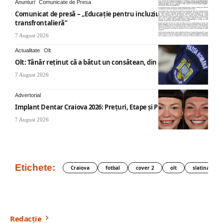
Anunturi
Comunicate de Presa
Comunicat de presă – „Educație pentru incluziune – O abordare
transfrontalieră”
7 August 2026
Actualitate
Olt
Olt: Tânăr reţinut că a bătut un consătean, din cauza muzicii
7 August 2026
Advertorial
Implant Dentar Craiova 2026: Preţuri, Etape şi Plata în Rate
7 August 2026
Etichete:
Craiova
fotbal
cover 2
olt
slatina
Redacție