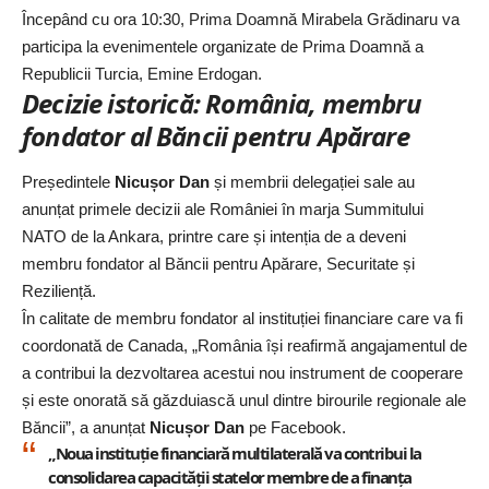
Începând cu ora 10:30, Prima Doamnă Mirabela Grădinaru va
participa la evenimentele organizate de Prima Doamnă a
Republicii Turcia, Emine Erdogan.
Decizie istorică: România, membru
fondator al Băncii pentru Apărare
Președintele
Nicușor Dan
și membrii delegației sale au
anunțat primele decizii ale României
în marja Summitului
NATO de la Ankara
, printre care și intenția de a deveni
membru fondator al Băncii pentru Apărare, Securitate și
Reziliență.
În calitate de membru fondator al instituției financiare care va fi
coordonată de Canada, „România își reafirmă angajamentul de
a contribui la dezvoltarea acestui nou instrument de cooperare
și este onorată să găzduiască unul dintre birourile regionale ale
Băncii”, a anunțat
Nicușor Dan
pe Facebook.
„Noua instituție financiară multilaterală va contribui la
consolidarea capacității statelor membre de a finanța