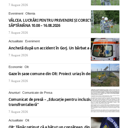
7 August 2026
Eveniment
Oltenia
VÂLCEA. LUCRĂRI PENTRU PREVENIRE ȘI CORECTARE AVARII –
SĂPTĂMÂNA 10.08 – 16.08.2026
7 August 2026
Actualitate
Eveniment
Anchetă după un accident în Gorj. Un bărbat a ajuns la spital
7 August 2026
Economie
Olt
Gaze în șase comune din Olt: Proiect uriaș în derulare
7 August 2026
Anunturi
Comunicate de Presa
Comunicat de presă – „Educație pentru incluziune – O abordare
transfrontalieră”
7 August 2026
Actualitate
Olt
Olt: Tânăr reţinut că a bătut un consătean, din cauza muzicii