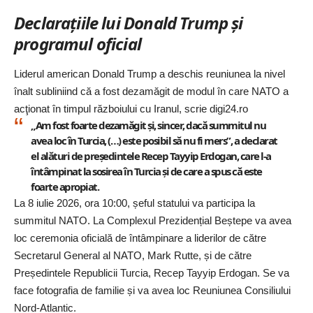
Declarațiile lui Donald Trump și
programul oficial
Liderul american Donald Trump a deschis reuniunea la nivel
înalt subliniind că a fost dezamăgit de modul în care NATO a
acţionat în timpul războiului cu Iranul, scrie
digi24.ro
„Am fost foarte dezamăgit şi, sincer, dacă summitul nu
avea loc în Turcia, (…) este posibil să nu fi mers”, a declarat
el alături de preşedintele Recep Tayyip Erdogan, care l-a
întâmpinat la sosirea în Turcia şi de care a spus că este
foarte apropiat.
La 8 iulie 2026, ora 10:00, șeful statului va participa la
summitul NATO. La Complexul Prezidențial Beștepe va avea
loc ceremonia oficială de întâmpinare a liderilor de către
Secretarul General al NATO, Mark Rutte, și de către
Președintele Republicii Turcia, Recep Tayyip Erdogan. Se va
face fotografia de familie și va avea loc Reuniunea Consiliului
Nord-Atlantic.