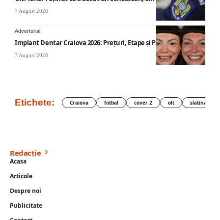
7 August 2026
Advertorial
Implant Dentar Craiova 2026: Preţuri, Etape şi Plata în Rate
7 August 2026
Etichete:
Craiova
fotbal
cover 2
olt
slatina
Redacție
Acasa
Articole
Despre noi
Publicitate