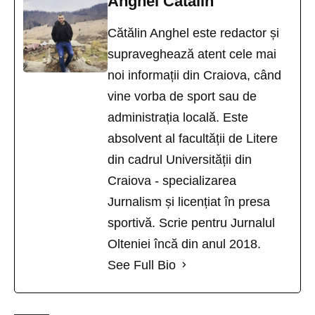
Anghel Catalin
Cătălin Anghel este redactor și
supraveghează atent cele mai
noi informații din Craiova, când
vine vorba de sport sau de
administrația locală. Este
absolvent al facultății de Litere
din cadrul Universității din
Craiova - specializarea
Jurnalism și licențiat în presa
sportivă. Scrie pentru Jurnalul
Olteniei încă din anul 2018.
See Full Bio