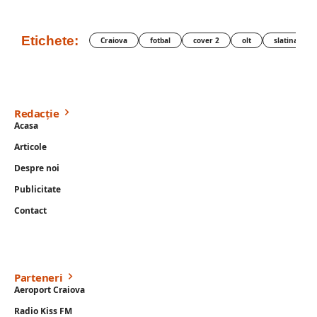
Etichete:
Craiova
fotbal
cover 2
olt
slatina
Redacție
Acasa
Articole
Despre noi
Publicitate
Contact
Parteneri
Aeroport Craiova
Radio Kiss FM