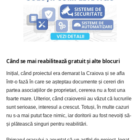
Când se mai reabilitează gratuit și alte blocuri
Inițial, când proiectul era demarat la Craiova și se afla
într-o fază în care se așteptau documente și cereri din
partea asociațiilor de proprietari, cererea nu a fost una
foarte mare. Ulterior, când craiovenii au văzut că lucrurile
sunt serioase, interesul a crescut. Totuși, în multe cazuri
nu s-a mai putut face nimic, iar doritorii au fost nevoiți să-
și plătească singuri pentru reabilitări.
Primarul orașului a anunțat că un astfel de proiect, legat