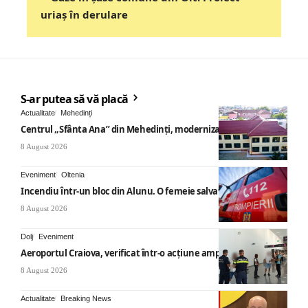
uriaș în derulare
S-ar putea să vă placă
Actualitate
Mehedinți
Centrul „Sfânta Ana” din Mehedinți, modernizat
8 August 2026
Eveniment
Oltenia
Incendiu într-un bloc din Alunu. O femeie salvată
8 August 2026
Dolj
Eveniment
Aeroportul Craiova, verificat într-o acțiune amplă
8 August 2026
Actualitate
Breaking News