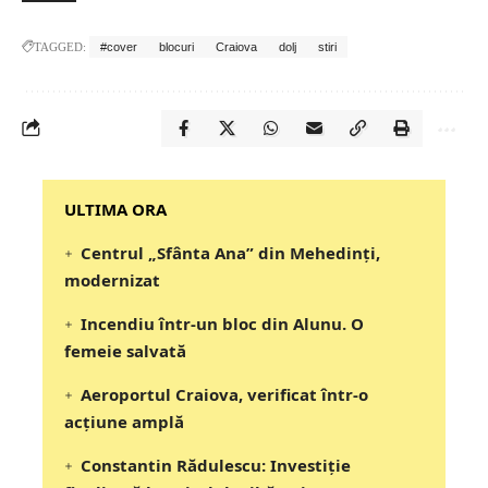
TAGGED:
#cover
blocuri
Craiova
dolj
stiri
‎‎‎‎‎‎‎ULTIMA ORA
Centrul „Sfânta Ana” din Mehedinți,
modernizat
Incendiu într-un bloc din Alunu. O
femeie salvată
Aeroportul Craiova, verificat într-o
acțiune amplă
Constantin Rădulescu: Investiție