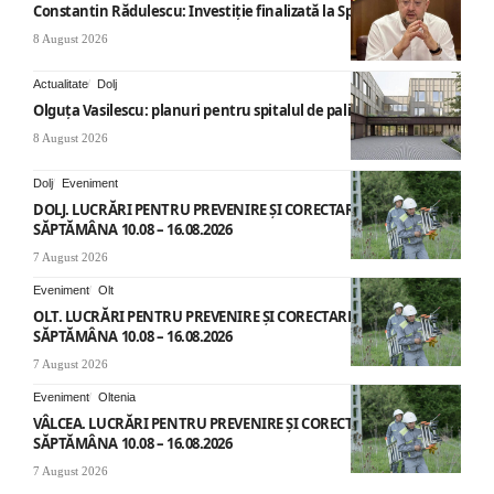
Constantin Rădulescu: Investiție finalizată la Spitalul Mihăești
8 August 2026
Actualitate
Dolj
Olguța Vasilescu: planuri pentru spitalul de paliație
8 August 2026
Dolj
Eveniment
DOLJ. LUCRĂRI PENTRU PREVENIRE ȘI CORECTARE AVARII –
SĂPTĂMÂNA 10.08 – 16.08.2026
7 August 2026
Eveniment
Olt
OLT. LUCRĂRI PENTRU PREVENIRE ȘI CORECTARE AVARII –
SĂPTĂMÂNA 10.08 – 16.08.2026
7 August 2026
Eveniment
Oltenia
VÂLCEA. LUCRĂRI PENTRU PREVENIRE ȘI CORECTARE AVARII –
SĂPTĂMÂNA 10.08 – 16.08.2026
7 August 2026