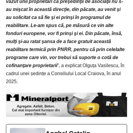
văzut unii proprietari că preşedinţii de asociaţii nu s-
au mişcat în această direcţie, din păcate, au venit şi
au solicitat ca să fie şi ei prinşi în programul de
reabilitare. Le-am spus că, pe măsură ce vin alte
fonduri europene, vor fi prinşi şi ei. Din păcate, însă,
mulţi şi-au ratat şansa de a face gratuit această
reabilitare termică prin PNRR, pentru că prin celelalte
programe care vin, vor trebui să suporte o cotă de
cofinanţare proprietarii
”, a explicat Olguța Vasilescu, în
cadrul unei
ședințe a Consiliului Local Craiova
, în anul
2025.