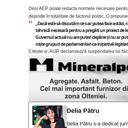
Deși AEP poate redacta normele necesare pentru si
depinde în totalitate de factorul politic. O propu
„Dacă este să discutăm ce s-ar putea face astăzi
tehnică necesară pentru a pregăti un proiect de lege
Guvernul actual nu are puteri depline şi nu ar put
nişte grupuri de parlamentari ca iniţiativă legisl
Citește și:
AUR declanșează suspendarea lui Ni
Delia Pătru
Delia Pătru s-a dedicat jur