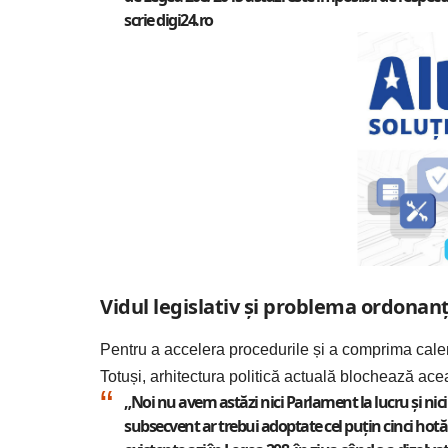
scrie
digi24.ro
Vidul legislativ și problema ordonan
Pentru a accelera procedurile și a comprima calend
Totuși, arhitectura politică actuală blochează ace
„Noi nu avem astăzi nici Parlament la lucru şi ni
subsecvent ar trebui adoptate cel puţin cinci hot