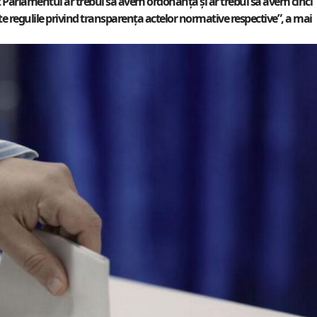
vat Parlamentul ar trebui să avem ordonanţa şi ar trebui să avem cinci
e regulile privind transparenţa actelor normative respective”, a mai