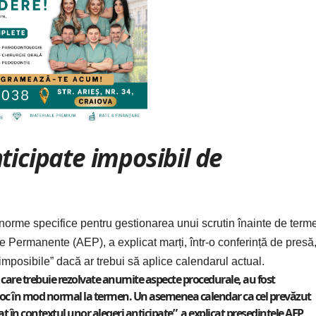
ticipate imposibil de
norme specifice pentru gestionarea unui scrutin înainte de term
le Permanente (AEP), a explicat marți, într-o conferință de presă
ni „imposibile” dacă ar trebui să aplice calendarul actual.
n care trebuie rezolvate anumite aspecte procedurale, au fost
e loc în mod normal la termen. Un asemenea calendar ca cel prevăzut
t în contextul unor alegeri anticipate”, a explicat preşedintele AEP,