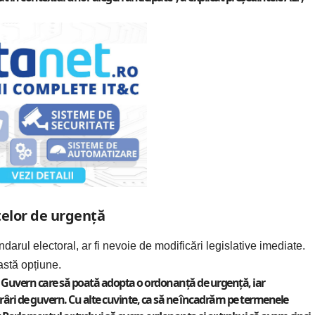
țelor de urgență
arul electoral, ar fi nevoie de modificări legislative imediate.
astă opțiune.
ci Guvern care să poată adopta o ordonanţă de urgenţă, iar
ărâri de guvern. Cu alte cuvinte, ca să ne încadrăm pe termenele