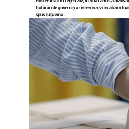
existente azi în Legea 208, în ziua când s-a dizol
hotărâri de guvern şi ar însemna să încălcăm toat
spus Ţuţuianu.