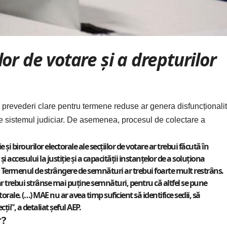
or de votare și a drepturilor
r prevederi clare pentru termene reduse ar genera disfuncționalit
 pe sistemul judiciar. De asemenea, procesul de colectare a
 şi birourilor electorale ale secţiilor de votare ar trebui făcută în
ccesului la justiţie şi a capacităţii instanţelor de a soluţiona
. Termenul de strângere de semnături ar trebui foarte mult restrâns.
ar trebui strânse mai puţine semnături, pentru că altfel se pune
orale. (…) MAE nu ar avea timp suficient să identifice sedii, să
ii”, a detaliat șeful AEP.
r?