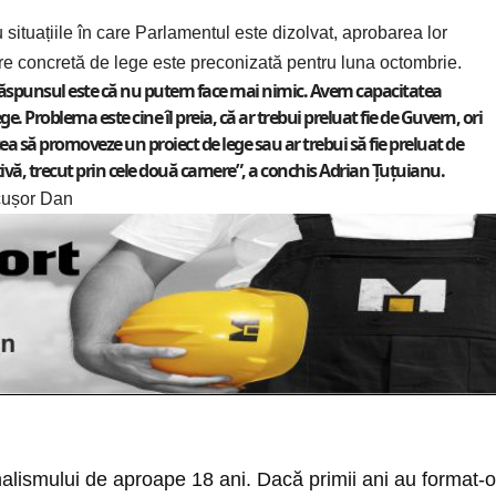
tuațiile în care Parlamentul este dizolvat, aprobarea lor
nere concretă de lege este preconizată pentru luna octombrie.
, răspunsul este că nu putem face mai nimic. Avem capacitatea
. Problema este cine îl preia, că ar trebui preluat fie de Guvern, ori
ea să promoveze un proiect de lege sau ar trebui să fie preluat de
ativă, trecut prin cele două camere”, a conchis Adrian Țuțuianu.
cușor Dan
nalismului de aproape 18 ani. Dacă primii ani au format-o