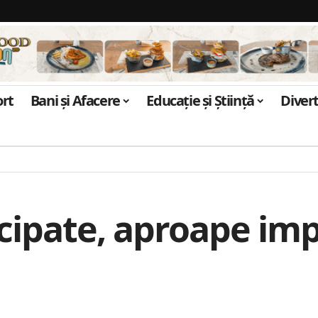
ort
Bani și Afacere
Educație și Știință
Diver
icipate, aproape imp