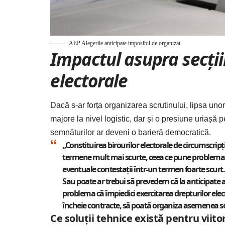
AEP Alegerile anticipate imposibil de organizat
Impactul asupra secțiil
electorale
Dacă s-ar forța organizarea scrutinului, lipsa uno
majore la nivel logistic, dar și o presiune uriașă
semnăturilor ar deveni o barieră democratică.
„Constituirea birourilor electorale de circumscripţie
termene mult mai scurte, ceea ce pune problema şi a
eventuale contestaţii într-un termen foarte scurt
Sau poate ar trebui să prevedem că la anticipate 
problema că împiedici exercitarea drepturilor elect
încheie contracte, să poată organiza asemenea secţ
Ce soluții tehnice există pentru viito