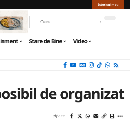
Istoricul meu
tisment
Stare de Bine
Video
osibil de organizat
Share