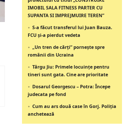
proiectului cu titlul „CONSTRUIRE
IMOBIL SALA FITNESS PARTER CU
SUPANTA SI IMPREJMUIRE TEREN”
S-a făcut transferul lui Juan Bauza.
FCU și-a pierdut vedeta
„Un tren de cărți” pornește spre
românii din Ucraina
Târgu Jiu: Primele locuințe pentru
tineri sunt gata. Cine are prioritate
Dosarul Georgescu – Potra: Începe
judecata pe fond
Cum au ars două case în Gorj. Poliția
anchetează