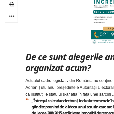
De ce sunt alegerile an
organizat acum?
Actualul cadru legislativ din România nu conține 
Adrian Țuțuianu, președintele Autorității Electora
că instituțiile statului s-ar afla în fața unei sarci
„Întregul calendar electoral, inclusiv termenele î
gândite pornind de la ideea unui scrutin care ar
de Legea 208/2015 astăzi este imposibil de respecta