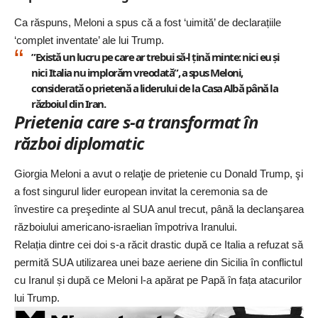
Ca răspuns, Meloni a spus că a fost ‘uimită’ de declarațiile
‘complet inventate’ ale lui Trump.
”Există un lucru pe care ar trebui să-l țină minte: nici eu și
nici Italia nu implorăm vreodată”, a spus Meloni,
considerată o prietenă a liderului de la Casa Albă până la
războiul din Iran.
Prietenia care s-a transformat în
război diplomatic
Giorgia Meloni a avut o relaţie de prietenie cu Donald Trump, şi
a fost singurul lider european invitat la ceremonia sa de
învestire ca preşedinte al SUA anul trecut, până la declanşarea
războiului americano-israelian împotriva Iranului.
Relația dintre cei doi s-a răcit drastic după ce Italia a refuzat să
permită SUA utilizarea unei baze aeriene din Sicilia în conflictul
cu Iranul și după ce Meloni l-a apărat pe Papă în fața atacurilor
lui Trump.