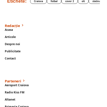
Etichete:
Craiova
fotbal
cover 2
olt
slatina
Redacție
Acasa
Articole
Despre noi
Publicitate
Contact
Parteneri
Aeroport Craiova
Radio Kiss FM
Altanet
Primaria Craiova