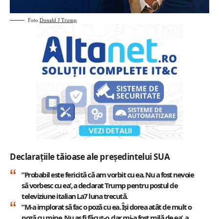
Foto
Donald J Trump
Declarațiile tăioase ale președintelui SUA
”Probabil este fericită că am vorbit cu ea. Nu a fost nevoie
să vorbesc cu ea’, a declarat Trump pentru postul de
televiziune italian La7 luna trecută.
”M-a implorat să fac o poză cu ea. Își dorea atât de mult o
poză cu mine. Nu aș fi făcut-o, dar mi-a fost milă de ea’, a