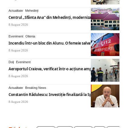
Actualitate
Mehedinți
Centrul „Sfânta Ana” din Mehedinți, modernizat
8 August 2026
Eveniment
Oltenia
Incendiu într-un bloc din Alunu. O femeie salvată
8 August 2026
Dolj
Eveniment
Aeroportul Craiova, verificat într-o acțiune amplă
8 August 2026
Actualitate
Breaking News
Constantin Rădulescu: Investiție finalizată la Spitalul Mihăești
8 August 2026